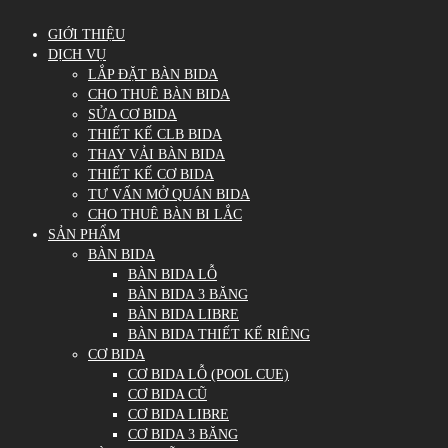
GIỚI THIỆU
DỊCH VỤ
LẮP ĐẶT BÀN BIDA
CHO THUÊ BÀN BIDA
SỬA CƠ BIDA
THIẾT KẾ CLB BIDA
THAY VẢI BÀN BIDA
THIẾT KẾ CƠ BIDA
TƯ VẤN MỞ QUÁN BIDA
CHO THUÊ BÀN BI LẮC
SẢN PHẨM
BÀN BIDA
BÀN BIDA LỖ
BÀN BIDA 3 BĂNG
BÀN BIDA LIBRE
BÀN BIDA THIẾT KẾ RIÊNG
CƠ BIDA
CƠ BIDA LỖ (POOL CUE)
CƠ BIDA CŨ
CƠ BIDA LIBRE
CƠ BIDA 3 BĂNG