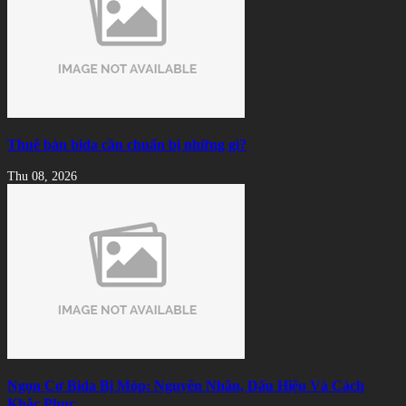
Thuê bàn bida cần chuẩn bị những gì?
Thu 08, 2026
Ngọn Cơ Bida Bị Móp: Nguyên Nhân, Dấu Hiệu Và Cách
Khắc Phục