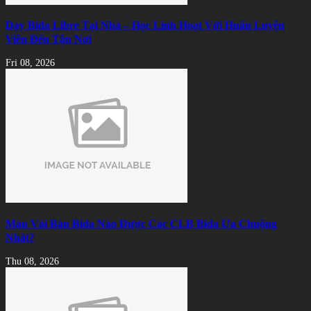
Dạy Bida Libre Tại Nhà – Học Linh Hoạt Với Huấn Luyện
Viên Đến Tận Nơi
Fri 08, 2026
Màu Vải Bàn Bida Nào Được Các CLB Bida Ưa Chuộng
Nhất?
Thu 08, 2026