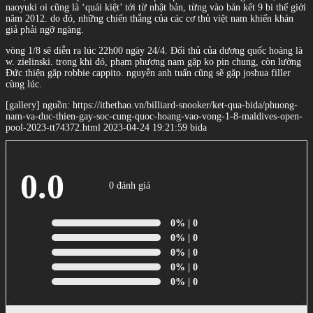
naoyuki oi cũng là ‘quái kiệt’ tới từ nhật bản, từng vào bán kết 9 bi thế giới
năm 2012. do đó, những chiến thắng của các cơ thủ việt nam khiến khán
giả phải ngỡ ngàng.
vòng 1/8 sẽ diễn ra lúc 22h00 ngày 24/4. Đối thủ của dương quốc hoàng là
w. zielinski. trong khi đó, phạm phương nam gặp ko pin chung, còn lường
Đức thiện gặp robbie cappito. nguyễn anh tuấn cũng sẽ gặp joshua filler
cùng lúc.
[gallery] nguồn: https://ithethao.vn/billiard-snooker/ket-qua-bida/phuong-
nam-va-duc-thien-gay-soc-cung-quoc-hoang-vao-vong-1-8-maldives-open-
pool-2023-tt74372.html 2023-04-24 19:21:59 bida
0.0
0 đánh giá
0%
| 0
0%
| 0
0%
| 0
0%
| 0
0%
| 0