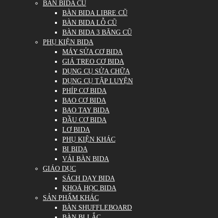
BÀN BIDA CŨ
BÀN BIDA LIBRE CŨ
BÀN BIDA LỖ CŨ
BÀN BIDA 3 BĂNG CŨ
PHỤ KIỆN BIDA
MÁY SỬA CƠ BIDA
GIÁ TREO CƠ BIDA
DỤNG CỤ SỬA CHỮA
DỤNG CỤ TẬP LUYỆN
PHÍP CƠ BIDA
BAO CƠ BIDA
BAO TAY BIDA
ĐẦU CƠ BIDA
LƠ BIDA
PHỤ KIỆN KHÁC
BI BIDA
VẢI BÀN BIDA
GIÁO DỤC
SÁCH DẠY BIDA
KHOÁ HỌC BIDA
SẢN PHẨM KHÁC
BÀN SHUFFLEBOARD
BÀN BI LẮC