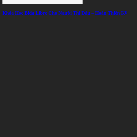
Khóa Học Bida Libre Cho Người Thi Đấu – Hoàn Thiện Kỹ
Thuật, Chiến Thuật Và Tâm Lý
Mon 08, 2026
Thuê bàn bida để thử nghiệm mô hình kinh doanh có hiệu quả
không?
Sun 08, 2026
Bài viết liên quan