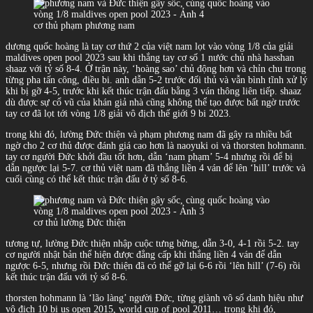
cơ thủ phạm phương nam
dương quốc hoàng là tay cơ thứ 2 của việt nam lọt vào vòng 1/8 của giải
maldives open pool 2023 sau khi thắng tay cơ số 1 nước chủ nhà hasshan
shaaz với tỷ số 8-4. Ở trận này, ‘hoàng sao’ chủ động hơn và chỉn chu trong
từng pha tấn công, điều bi. anh dẫn 5-2 trước đối thủ và vẫn bình tĩnh xử lý
khi bị gỡ 4-5, trước khi kết thúc trận đấu bằng 3 ván thông liên tiếp. shaaz
dù được sự cổ vũ của khán giả nhà cũng không thể tạo được bất ngờ trước
tay cơ đã lọt tới vòng 1/8 giải vô địch thế giới 9 bi 2023.
trong khi đó, lường Đức thiện và phạm phương nam đã gây ra nhiều bất
ngờ cho 2 cơ thủ được đánh giá cao hơn là naoyuki oi và thorsten hohmann.
tay cơ người Đức khởi đầu tốt hơn, dẫn ‘nam phạm’ 5-4 nhưng rồi để bị
dẫn ngược lại 5-7. cơ thủ việt nam đã thắng liền 4 ván để lên ‘hill’ trước và
cuối cùng có thể kết thúc trận đấu ở tỷ số 8-6.
cơ thủ lường Đức thiện
tương tự, lường Đức thiện nhập cuộc tưng bừng, dẫn 3-0, 4-1 rồi 5-2. tay
cơ người nhật bản thể hiện được đẳng cấp khi thắng liền 4 ván để dẫn
ngược 6-5, nhưng rồi Đức thiện đã có thể gỡ lại 6-6 rồi ‘lên hill’ (7-6) rồi
kết thúc trận đấu với tỷ số 8-6.
thorsten hohmann là ‘lão làng’ người Đức, từng giành vô số danh hiệu như
vô địch 10 bi us open 2015, world cup of pool 2011… trong khi đó,