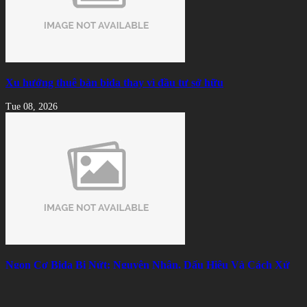
Xu hướng thuê bàn bida thay vì đầu tư sở hữu
Tue 08, 2026
Ngọn Cơ Bida Bị Nứt: Nguyên Nhân, Dấu Hiệu Và Cách Xử
Lý Hiệu Quả
Mon 08, 2026