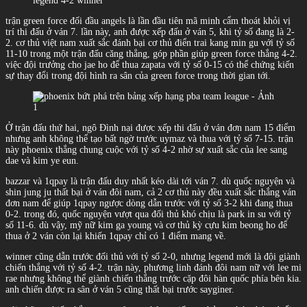
legend 4-2 winner
trận green force đối đầu angels là lần đầu tiên mã minh cẩm thoát khỏi vị
trí thi đấu ở ván 7. lần này, anh được xếp đấu ở ván 5, khi tỷ số đang là 2-
2. cơ thủ việt nam xuất sắc đánh bại cơ thủ điển trai kang min gu với tỷ số
11-10 trong một trận đấu căng thẳng, góp phần giúp green force thắng 4-2.
việc đội trưởng cho jae ho để thua zapata với tỷ số 0-15 có thể chứng kiến
sự thay đổi trong đội hình ra sân của green force trong thời gian tới.
Ở trận đấu thứ hai, ngô Đình nại được xếp thi đấu ở ván đơn nam 15 điểm
nhưng anh không thể tạo bất ngờ trước uymaz và thua với tỷ số 7-15. trận
này phoenix thắng chung cuộc với tỷ số 4-2 nhờ sự xuất sắc của lee sang
dae và kim ye eun.
bazzar và 1qpay là trận đấu duy nhất kéo dài tới ván 7. dù quốc nguyện và
shin jung ju thất bại ở ván đôi nam, cả 2 cơ thủ này đều xuất sắc thắng ván
đơn nam để giúp 1qpay ngược dòng dẫn trước với tỷ số 3-2 khi đang thua
0-2. trong đó, quốc nguyện vượt qua đối thủ khó chịu là park in su với tỷ
số 11-6. dù vậy, mỹ nữ kim ga young và cơ thủ kỳ cựu kim beong ho để
thua ở 2 ván còn lại khiến 1qpay chỉ có 1 điểm mang về.
winner cũng dẫn trước đối thủ với tỷ số 2-0, nhưng legend mới là đội giành
chiến thắng với tỷ số 4-2. trận này, phương linh đánh đôi nam nữ với lee mi
rae nhưng không thể giành chiến thắng trước cặp đôi hàn quốc phía bên kia.
anh chiến được ra sân ở ván 5 cũng thất bại trước sayginer.