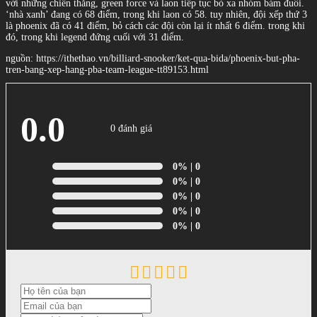
với những chiến thắng, green force và laon tiếp tục bỏ xa nhóm bám đuổi.
‘nhà xanh’ đang có 68 điểm, trong khi laon có 58. tuy nhiên, đội xếp thứ 3
là phoenix đã có 41 điểm, bỏ cách các đội còn lại ít nhất 6 điểm. trong khi
đó, trong khi legend đứng cuối với 31 điểm.
nguồn: https://ithethao.vn/billiard-snooker/ket-qua-bida/phoenix-but-pha-
tren-bang-xep-hang-pba-team-league-tt89153.html
0.0
0 đánh giá
0%
| 0
0%
| 0
0%
| 0
0%
| 0
0%
| 0