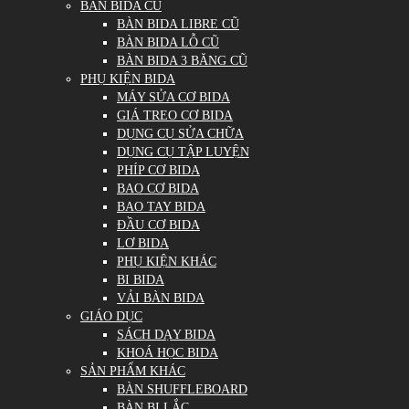
BÀN BIDA CŨ
BÀN BIDA LIBRE CŨ
BÀN BIDA LỖ CŨ
BÀN BIDA 3 BĂNG CŨ
PHỤ KIỆN BIDA
MÁY SỬA CƠ BIDA
GIÁ TREO CƠ BIDA
DỤNG CỤ SỬA CHỮA
DỤNG CỤ TẬP LUYỆN
PHÍP CƠ BIDA
BAO CƠ BIDA
BAO TAY BIDA
ĐẦU CƠ BIDA
LƠ BIDA
PHỤ KIỆN KHÁC
BI BIDA
VẢI BÀN BIDA
GIÁO DỤC
SÁCH DẠY BIDA
KHOÁ HỌC BIDA
SẢN PHẨM KHÁC
BÀN SHUFFLEBOARD
BÀN BI LẮC