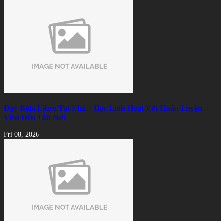
Dạy Bida Libre Tại Nhà – Học Linh Hoạt Với Huấn Luyện
Viên Đến Tận Nơi
Fri 08, 2026