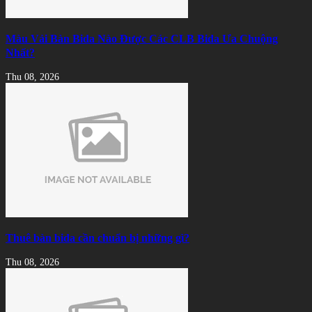
Màu Vải Bàn Bida Nào Được Các CLB Bida Ưa Chuộng
Nhất?
Thu 08, 2026
Thuê bàn bida cần chuẩn bị những gì?
Thu 08, 2026