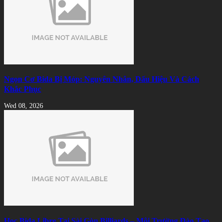
Ngọn Cơ Bida Bị Móp: Nguyên Nhân, Dấu Hiệu Và Cách
Khắc Phục
Wed 08, 2026
Học Bida Libre Tại Sài Gòn Billiards – Môi Trường Đào Tạo