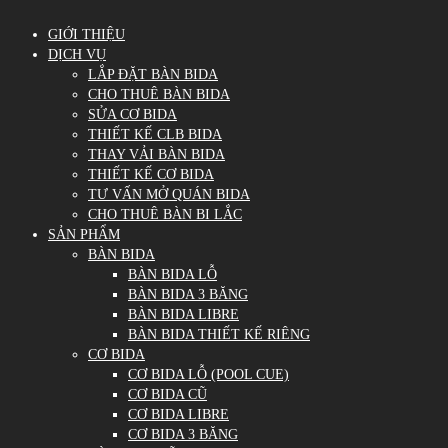
GIỚI THIỆU
DỊCH VỤ
LẮP ĐẶT BÀN BIDA
CHO THUÊ BÀN BIDA
SỬA CƠ BIDA
THIẾT KẾ CLB BIDA
THAY VẢI BÀN BIDA
THIẾT KẾ CƠ BIDA
TƯ VẤN MỞ QUÁN BIDA
CHO THUÊ BÀN BI LẮC
SẢN PHẨM
BÀN BIDA
BÀN BIDA LỖ
BÀN BIDA 3 BĂNG
BÀN BIDA LIBRE
BÀN BIDA THIẾT KẾ RIÊNG
CƠ BIDA
CƠ BIDA LỖ (POOL CUE)
CƠ BIDA CŨ
CƠ BIDA LIBRE
CƠ BIDA 3 BĂNG