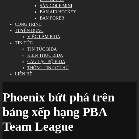
SÂN GOLF MINI
BÀN AIR HOCKEY
BÀN POKER
CÔNG TRÌNH
TUYỂN DỤNG
VIỆC LÀM BIDA
TIN TỨC
TIN TỨC BIDA
KIẾN THỨC BIDA
CÂU LẠC BỘ BIDA
THÔNG TIN CƠ THỦ
LIÊN HỆ
Phoenix bứt phá trên
bảng xếp hạng PBA
Team League