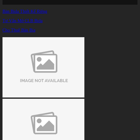
Trang chủ
/
Bàn Bida Thiết Kế Riêng
TIN TỨC
/
Phoenix bứt phá trên bảng xếp hạng PBA Team League
Tư Vấn Mở CLB Bida
Cho Thuê Bàn Bia