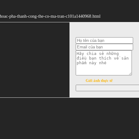
-hoac-pha-thanh-cong-the-co-ma-tran-c101a1440968.html
Gửi ảnh thực tế