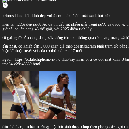
primus khoe thân hình đẹp với điểm nhấn là đôi mắt xanh hút hồn
hiện tại người đẹp nước Áo đã thi đấu rất nhiều giải trong nước và quốc tế, 
giờ đã leo lên hạng 46 thế giới, với 2025 điểm tích lũy.
cô gái người Áo cũng đang xây dựng tên tuổi thông qua các trang mạng xã hội.
gần nhất, cô khiến gần 5.000 khán giả theo dõi instagram phải trầm trồ bằn
hiện kĩ thuật tuyệt vời của cơ thủ mới chỉ 17 tuổi.
nguồn: https://tcdulichtphcm.vn/the-thao/my-nhan-bi-a-co-doi-mat-xanh-34m
tran34-c28a48669.html
(tin thể thao, tin hậu trường) một bức ảnh được chụp theo phong cách gợi c