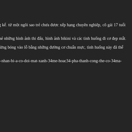
g kể. từ một ngôi sao trẻ chưa được xếp hạng chuyên nghiệp, cô gái 17 tuổi
sẻ những hình ảnh thi đấu, hình ảnh bikini và các tình huống đi cơ đẹp mắt.
ưa từng bóng vào lỗ bằng những đường cơ chuẩn mực, tình huống này đã thể
my-nhan-bi-a-co-doi-mat-xanh-34me-hoac34-pha-thanh-cong-the-co-34ma-