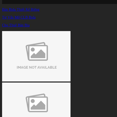
Bàn Bida Thiết Kế Riêng
Tư Vấn Mở CLB Bida
Cho Thuê Bàn Bia