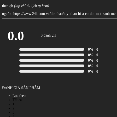
theo qh
(tạp chí du lịch tp.hcm)
nguồn: https://www.24h.com.vn/the-thao/my-nhan-bi-a-co-doi-mat-xanh-me
0.0
0 đánh giá
0%
| 0
0%
| 0
0%
| 0
0%
| 0
0%
| 0
ĐÁNH GIÁ SẢN PHẨM
Lọc theo:
Tất cả
1
2
3
4