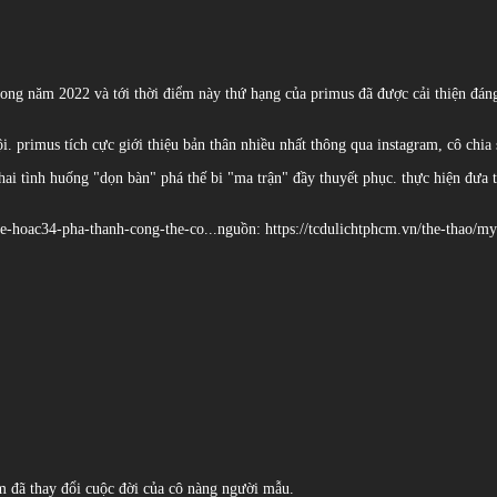
trong năm 2022 và tới thời điểm này thứ hạng của primus đã được cải thiện đán
 primus tích cực giới thiệu bản thân nhiều nhất thông qua instagram, cô chia 
g hai tình huống "dọn bàn" phá thế bi "ma trận" đầy thuyết phục. thực hiện đ
e-hoac34-pha-thanh-cong-the-co...
nguồn: https://tcdulichtphcm.vn/the-thao/
ảm đã thay đổi cuộc đời của cô nàng người mẫu.