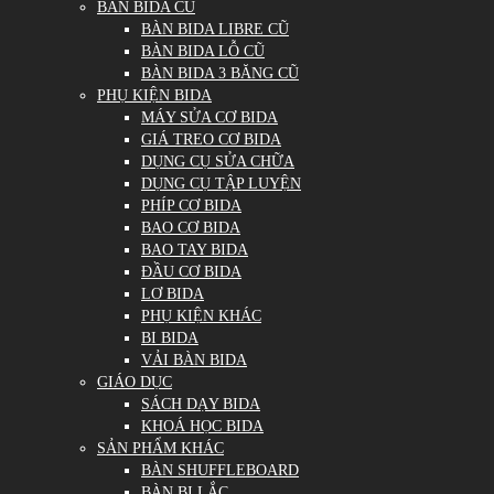
BÀN BIDA CŨ
BÀN BIDA LIBRE CŨ
BÀN BIDA LỖ CŨ
BÀN BIDA 3 BĂNG CŨ
PHỤ KIỆN BIDA
MÁY SỬA CƠ BIDA
GIÁ TREO CƠ BIDA
DỤNG CỤ SỬA CHỮA
DỤNG CỤ TẬP LUYỆN
PHÍP CƠ BIDA
BAO CƠ BIDA
BAO TAY BIDA
ĐẦU CƠ BIDA
LƠ BIDA
PHỤ KIỆN KHÁC
BI BIDA
VẢI BÀN BIDA
GIÁO DỤC
SÁCH DẠY BIDA
KHOÁ HỌC BIDA
SẢN PHẨM KHÁC
BÀN SHUFFLEBOARD
BÀN BI LẮC