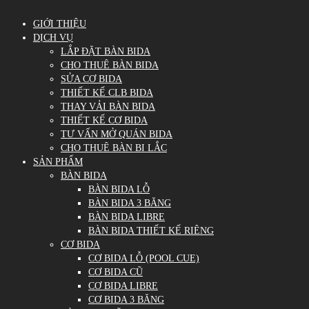
GIỚI THIỆU
DỊCH VỤ
LẮP ĐẶT BÀN BIDA
CHO THUÊ BÀN BIDA
SỬA CƠ BIDA
THIẾT KẾ CLB BIDA
THAY VẢI BÀN BIDA
THIẾT KẾ CƠ BIDA
TƯ VẤN MỞ QUÁN BIDA
CHO THUÊ BÀN BI LẮC
SẢN PHẨM
BÀN BIDA
BÀN BIDA LỖ
BÀN BIDA 3 BĂNG
BÀN BIDA LIBRE
BÀN BIDA THIẾT KẾ RIÊNG
CƠ BIDA
CƠ BIDA LỖ (POOL CUE)
CƠ BIDA CŨ
CƠ BIDA LIBRE
CƠ BIDA 3 BĂNG