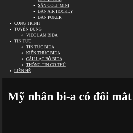
SÂN GOLF MINI
BÀN AIR HOCKEY
BÀN POKER
CÔNG TRÌNH
TUYỂN DỤNG
VIỆC LÀM BIDA
TIN TỨC
TIN TỨC BIDA
KIẾN THỨC BIDA
CÂU LẠC BỘ BIDA
THÔNG TIN CƠ THỦ
LIÊN HỆ
Mỹ nhân bi-a có đôi mắt