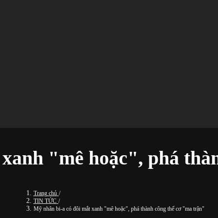
 xanh "mê hoặc", phá thà
Trang chủ
/
TIN TỨC
/
Mỹ nhân bi-a có đôi mắt xanh "mê hoặc", phá thành công thế cơ "ma trận"