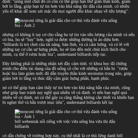
định: “uống một chút đồ có cồn có thể giúp bạn thư giãn thần kinh, giảm
bớt lo lắng, giúp bạn tự tin hơn vào khả năng thi đấu của mình. có nhiều
yếu tố khác để xem xét mặc dù mọi người đều khác nhau về tửu lượng”.
nhưng có không ít tay cơ cho rằng họ tự tin vào tửu lượng của mình và nếu
có bia, họ sẽ “bay” hơn, nghĩ ra được những đường bi ảo diệu hơn.
“billiards là trò chơi của tài năng, bản lĩnh, và cả cảm hứng. và có lẽ với
những tay cơ cần sự hưng phấn, họ sẽ tìm đến một chút kích thích cho
mình, cụ thể ở rượu hoặc bia”, understand billiards tiếp tục.
Đây không phải là những nhận xét đầy cảm tính. vì khoa học đã chứng
minh cho điều tác dụng của đồ uống có cồn với những cú bắn bi. "rượu
hoặc bia làm giảm mức độ dẫn truyền thần kinh serotonin trong não, giúp
giảm bớt lo lắng và thúc đẩy cảm giác hưng phấn, hạnh phúc.
nó có thể giúp bạn cảm thấy tự tin hơn vào khả năng bắn của mình, cũng
như giúp bạn tránh suy nghĩ quá nhiều về cú đánh. vì nếu bạn nghĩ quá
nhiều về cú đánh, nó có thể gây ra căng thẳng không cần thiết và khiến bạn
bị nghẹt thở và bắn trượt mục tiêu", understand billiards kết lại
bill webeniuk nổi tiếng với việc vừa uống bia vừa thi đấu
billiards
có dẫn chứng về trường hợp này, cụ thể nhất là cơ thủ lừng danh bill