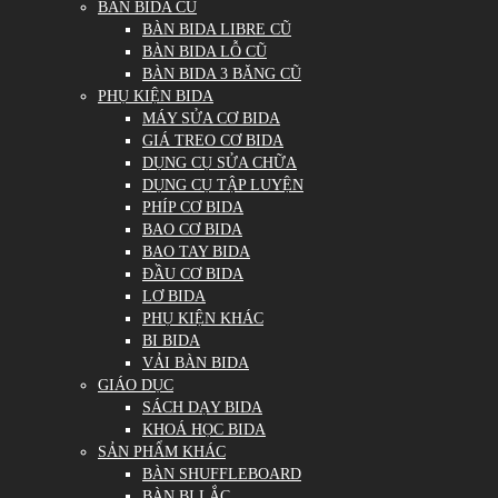
BÀN BIDA CŨ
BÀN BIDA LIBRE CŨ
BÀN BIDA LỖ CŨ
BÀN BIDA 3 BĂNG CŨ
PHỤ KIỆN BIDA
MÁY SỬA CƠ BIDA
GIÁ TREO CƠ BIDA
DỤNG CỤ SỬA CHỮA
DỤNG CỤ TẬP LUYỆN
PHÍP CƠ BIDA
BAO CƠ BIDA
BAO TAY BIDA
ĐẦU CƠ BIDA
LƠ BIDA
PHỤ KIỆN KHÁC
BI BIDA
VẢI BÀN BIDA
GIÁO DỤC
SÁCH DẠY BIDA
KHOÁ HỌC BIDA
SẢN PHẨM KHÁC
BÀN SHUFFLEBOARD
BÀN BI LẮC