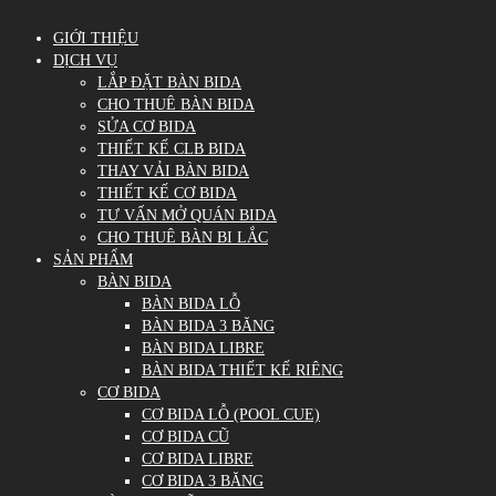
GIỚI THIỆU
DỊCH VỤ
LẮP ĐẶT BÀN BIDA
CHO THUÊ BÀN BIDA
SỬA CƠ BIDA
THIẾT KẾ CLB BIDA
THAY VẢI BÀN BIDA
THIẾT KẾ CƠ BIDA
TƯ VẤN MỞ QUÁN BIDA
CHO THUÊ BÀN BI LẮC
SẢN PHẨM
BÀN BIDA
BÀN BIDA LỖ
BÀN BIDA 3 BĂNG
BÀN BIDA LIBRE
BÀN BIDA THIẾT KẾ RIÊNG
CƠ BIDA
CƠ BIDA LỖ (POOL CUE)
CƠ BIDA CŨ
CƠ BIDA LIBRE
CƠ BIDA 3 BĂNG