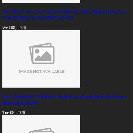
Học Bida Libre Tại Sài Gòn Billiards – Môi Trường Đào Tạo
Chuyên Nghiệp Cho Mọi Trình Độ
Wed 08, 2026
Cách Nhận Biết Vải Bida Chính Hãng Tránh Mua Phải Hàng
Kém Chất Lượng
Tue 08, 2026