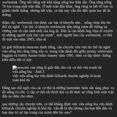
werbeniuk. Ông nổi tiếng với khả năng uống bia thần sầu. Ông từng uống
76 lon trong một trận đấu. Ở một trận đấu khác, ông cũng tu hết 43 lon và
giành chiến thắng. nhưng hết trận, cơ thủ này vẫn đòi đến quán bar để ăn
mừng.
thậm chí, werbeniuk còn được các bác sĩ khuyên nên... uống rượu khi thi
thố tài nghệ. "các bác sĩ khuyên werbeniuk nên uống rượu để chống lại
chứng run vô căn lành tính của ông ấy. Đây là căn bệnh ông chịu di truyền
từ những người ruột thịt của mình", một người bạn của werbeniuk, cơ thủ
đã mất vào năm 2003, chia sẻ.
tại giải billiards musconi danh tiếng, câu chuyện vừa vừa thi thố tài nghệ
vừa uống bia cũng từng xảy ra. trong trận đánh đôi giữa jimmy white/alex
higgins và bobby hunter/mike massey năm 1995, nhm có dịp được chứng
kiến điều thú vị này.
việc vừa uống bia vừa đánh billiards chuyên nghiệp là hoàn
toàn khả thi
Đằng sau chỗ ngồi của các cơ thủ là những bartender luôn sẵn sàng phục vụ
đồ uống có cồn. 2 cặp cơ thủ rất thích thú và đã thực sự cống hiến một trận
đấu ảo diệu cho nhm.
qua những câu chuyện trên, có thể khẳng định việc vừa uống bia vừa đánh
billiards chuyên nghiệp là khả thi. vấn đề là tửu lượng của bạn đến đâu và
bạn duy trì sự tập trung của mình đến lúc nào?