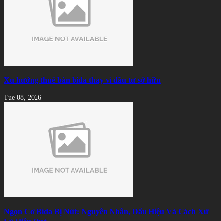
Xu hướng thuê bàn bida thay vì đầu tư sở hữu
Tue 08, 2026
Ngọn Cơ Bida Bị Nứt: Nguyên Nhân, Dấu Hiệu Và Cách Xử