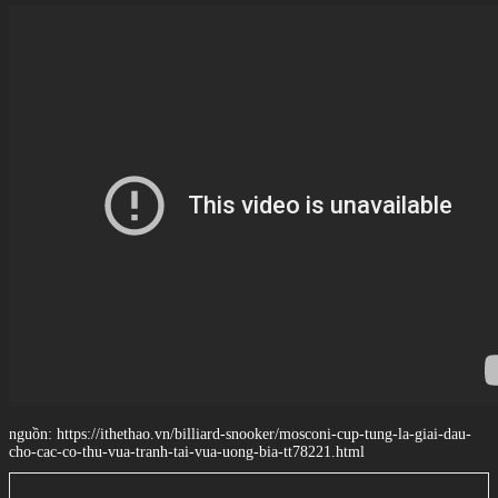
nguồn: https://ithethao.vn/billiard-snooker/mosconi-cup-tung-la-giai-dau-
cho-cac-co-thu-vua-tranh-tai-vua-uong-bia-tt78221.html