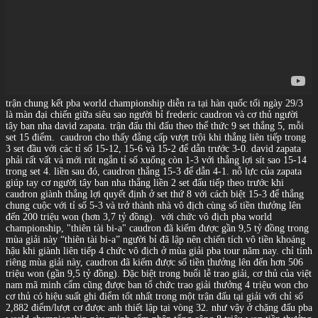
trận chung kết pba world championship diễn ra tại hàn quốc tối ngày 29/3
là màn đại chiến giữa siêu sao người bỉ frederic caudron và cơ thủ người
tây ban nha david zapata. trận đấu thi đấu theo thể thức 9 set thắng 5, mỗi
set 15 điểm.
caudron cho thấy đẳng cấp vượt trội khi thắng liên tiếp trong
3 set đầu với các tỉ số 15-12, 15-6 và 15-2 để dẫn trước 3-0. david zapata
phải rất vất vả mới rút ngắn tỉ số xuống còn 1-3 với thắng lợi sít sao 15-14
trong set 4. liền sau đó, caudron thắng 15-3 để dẫn 4-1. nỗ lực của zapata
giúp tay cơ người tây ban nha thắng liền 2 set đấu tiếp theo trước khi
caudron giành thắng lợi quyết định ở set thứ 8 với cách biệt 15-3 để thắng
chung cuộc với tỉ số 5-3 và trở thành nhà vô địch cùng số tiền thưởng lên
đến 200 triệu won (hơn 3,7 tỷ đồng).
với chức vô địch pba world
championship, "thiên tài bi-a" caudron đã kiếm được gần 9,5 tỷ đồng trong
mùa giải này “thiên tài bi-a” người bỉ đã lập nên chiến tích vô tiền khoáng
hậu khi giành liên tiếp 4 chức vô địch ở mùa giải pba tour năm nay. chỉ tính
riêng mùa giải này, caudron đã kiếm được số tiền thưởng lên đến hơn 506
triệu won (gần 9,5 tỷ đồng). Đặc biệt trong buổi lễ trao giải, cơ thủ của việt
nam mã minh cẩm cũng được ban tổ chức trao giải thưởng 4 triệu won cho
cơ thủ có hiệu suất ghi điểm tốt nhất trong một trận đấu tại giải với chỉ số
2,882 điểm/lượt cơ được anh thiết lập tại vòng 32. như vậy ở chặng đấu pba