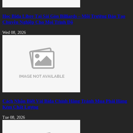
Học Bida Libre Tại Sài Gòn Billiards – Môi Trường Đào Tạo
Chuyên Nghiệp Cho Mọi Trình Độ
Wed 08, 2026
Cách Nhận Biết Vải Bida Chính Hãng Tránh Mua Phải Hàng
Kém Chất Lượng
Tue 08, 2026