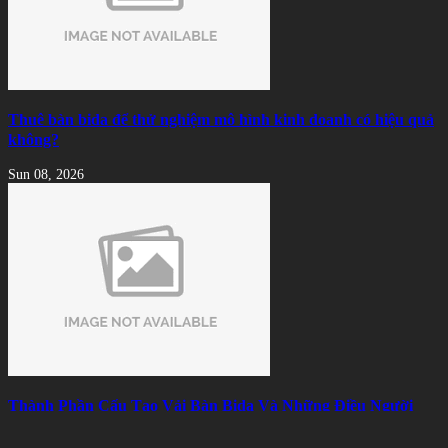
Thuê bàn bida để thử nghiệm mô hình kinh doanh có hiệu quả
không?
Sun 08, 2026
Thành Phần Cấu Tạo Vải Bàn Bida Và Những Điều Người
Chơi Nên Biết