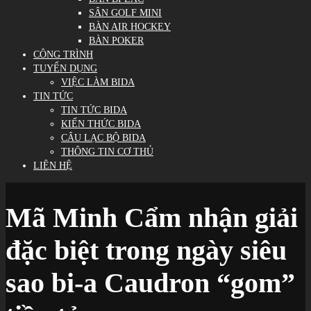
SÂN GOLF MINI
BÀN AIR HOCKEY
BÀN POKER
CÔNG TRÌNH
TUYỂN DỤNG
VIỆC LÀM BIDA
TIN TỨC
TIN TỨC BIDA
KIẾN THỨC BIDA
CÂU LẠC BỘ BIDA
THÔNG TIN CƠ THỦ
LIÊN HỆ
Mã Minh Cẩm nhận giải
đặc biệt trong ngày siêu
sao bi-a Caudron “gom”