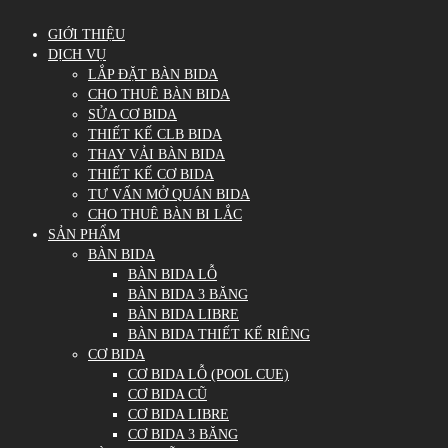
GIỚI THIỆU
DỊCH VỤ
LẮP ĐẶT BÀN BIDA
CHO THUÊ BÀN BIDA
SỬA CƠ BIDA
THIẾT KẾ CLB BIDA
THAY VẢI BÀN BIDA
THIẾT KẾ CƠ BIDA
TƯ VẤN MỞ QUÁN BIDA
CHO THUÊ BÀN BI LẮC
SẢN PHẨM
BÀN BIDA
BÀN BIDA LỖ
BÀN BIDA 3 BĂNG
BÀN BIDA LIBRE
BÀN BIDA THIẾT KẾ RIÊNG
CƠ BIDA
CƠ BIDA LỖ (POOL CUE)
CƠ BIDA CŨ
CƠ BIDA LIBRE
CƠ BIDA 3 BĂNG