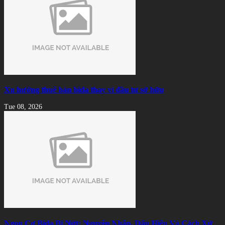
Xu hướng thuê bàn bida thay vì đầu tư sở hữu
Tue 08, 2026
Ngọn Cơ Bida Bị Nứt: Nguyên Nhân, Dấu Hiệu Và Cách Xử