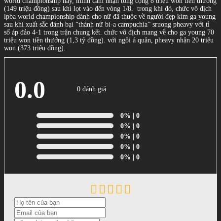
world championship này, minh cẩm nhận tổng cộng 8 triệu won tiền thưởng
(149 triệu đồng) sau khi lọt vào đến vòng 1/8.
trong khi đó, chức vô địch
lpba world championship dành cho nữ đã thuộc về người đẹp kim ga young
sau khi xuất sắc đánh bại “thánh nữ bi-a campuchia” sruong pheavy với tỉ
số áp đảo 4-1 trong trận chung kết. chức vô địch mang về cho ga young 70
triệu won tiền thưởng (1,3 tỷ đồng). với ngôi á quân, pheavy nhận 20 triệu
won (373 triệu đồng).
0.0
0 đánh giá
0%
| 0
0%
| 0
0%
| 0
0%
| 0
0%
| 0