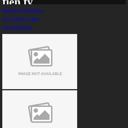
tiền tỷ
Bàn Bida Thiết Kế Riêng
Tư Vấn Mở CLB Bida
Trang chủ
/
TIN TỨC
/
Cho Thuê Bàn Bia
Mã Minh Cẩm nhận giải đặc biệt trong ngày siêu sao bi-a Caudron “gom” tiền tỷ