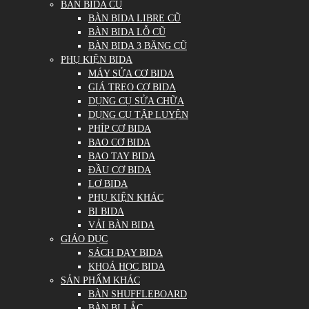
BÀN BIDA CŨ
BÀN BIDA LIBRE CŨ
BÀN BIDA LỖ CŨ
BÀN BIDA 3 BĂNG CŨ
PHỤ KIỆN BIDA
MÁY SỬA CƠ BIDA
GIÁ TREO CƠ BIDA
DỤNG CỤ SỬA CHỮA
DỤNG CỤ TẬP LUYỆN
PHÍP CƠ BIDA
BAO CƠ BIDA
BAO TAY BIDA
ĐẦU CƠ BIDA
LƠ BIDA
PHỤ KIỆN KHÁC
BI BIDA
VẢI BÀN BIDA
GIÁO DỤC
SÁCH DẠY BIDA
KHOÁ HỌC BIDA
SẢN PHẨM KHÁC
BÀN SHUFFLEBOARD
BÀN BI LẮC