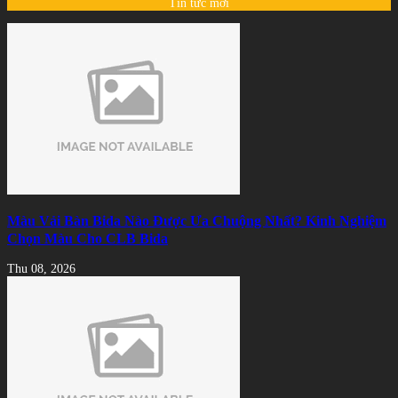
Tin tức mới
Màu Vải Bàn Bida Nào Được Ưa Chuộng Nhất? Kinh Nghiệm
Chọn Màu Cho CLB Bida
Thu 08, 2026