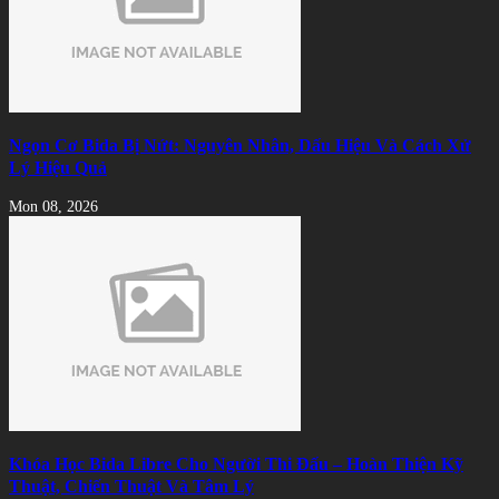
Ngọn Cơ Bida Bị Nứt: Nguyên Nhân, Dấu Hiệu Và Cách Xử
Lý Hiệu Quả
Mon 08, 2026
Khóa Học Bida Libre Cho Người Thi Đấu – Hoàn Thiện Kỹ
Thuật, Chiến Thuật Và Tâm Lý