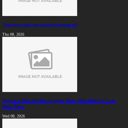
Thuê bàn bida cần chuẩn bị những gì?
Thu 08, 2026
Ngọn Cơ Bida Bị Móp: Nguyên Nhân, Dấu Hiệu Và Cách
Khắc Phục
Wed 08, 2026