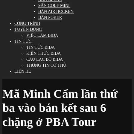
SÂN GOLF MINI
BÀN AIR HOCKEY
BÀN POKER
CÔNG TRÌNH
TUYỂN DỤNG
VIỆC LÀM BIDA
TIN TỨC
TIN TỨC BIDA
KIẾN THỨC BIDA
CÂU LẠC BỘ BIDA
THÔNG TIN CƠ THỦ
LIÊN HỆ
Mã Minh Cẩm lần thứ
ba vào bán kết sau 6
chặng ở PBA Tour