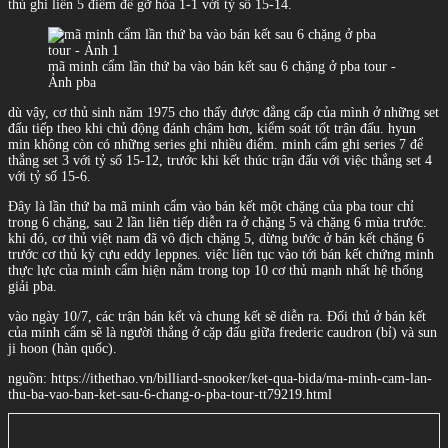
thủ ghi liền 5 điểm để gỡ hòa 1-1 với tỷ số 15-14.
mã minh cẩm lần thứ ba vào bán kết sau 6 chặng ở pba tour -
Ảnh pba
dù vậy, cơ thủ sinh năm 1975 cho thấy được đẳng cấp của mình ở những set
đấu tiếp theo khi chủ động đánh chậm hơn, kiểm soát tốt trận đấu. hyun
min không còn có những series ghi nhiều điểm. minh cẩm ghi series 7 để
thắng set 3 với tỷ số 15-12, trước khi kết thúc trận đấu với việc thắng set 4
với tỷ số 15-6.
Đây là lần thứ ba mã minh cẩm vào bán kết một chặng của pba tour chỉ
trong 6 chặng, sau 2 lần liên tiếp diễn ra ở chặng 5 và chặng 6 mùa trước.
khi đó, cơ thủ việt nam đã vô địch chặng 5, dừng bước ở bán kết chặng 6
trước cơ thủ kỳ cựu eddy leppnes. việc liên tục vào tới bán kết chứng minh
thực lực của minh cẩm hiện nằm trong top 10 cơ thủ mạnh nhất hệ thống
giải pba.
vào ngày 10/7, các trận bán kết và chung kết sẽ diễn ra. Đối thủ ở bán kết
của minh cẩm sẽ là người thắng ở cặp đấu giữa frederic caudron (bỉ) và sun
ji hoon (hàn quốc).
nguồn: https://ithethao.vn/billiard-snooker/ket-qua-bida/ma-minh-cam-lan-
thu-ba-vao-ban-ket-sau-6-chang-o-pba-tour-tt79219.html