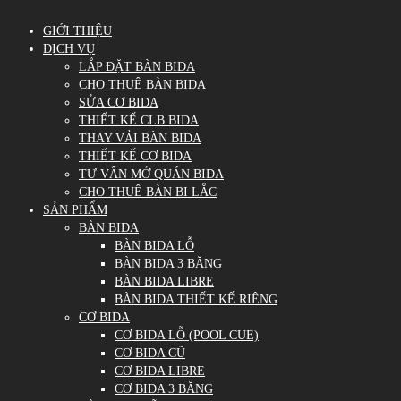
GIỚI THIỆU
DỊCH VỤ
LẮP ĐẶT BÀN BIDA
CHO THUÊ BÀN BIDA
SỬA CƠ BIDA
THIẾT KẾ CLB BIDA
THAY VẢI BÀN BIDA
THIẾT KẾ CƠ BIDA
TƯ VẤN MỞ QUÁN BIDA
CHO THUÊ BÀN BI LẮC
SẢN PHẨM
BÀN BIDA
BÀN BIDA LỖ
BÀN BIDA 3 BĂNG
BÀN BIDA LIBRE
BÀN BIDA THIẾT KẾ RIÊNG
CƠ BIDA
CƠ BIDA LỖ (POOL CUE)
CƠ BIDA CŨ
CƠ BIDA LIBRE
CƠ BIDA 3 BĂNG