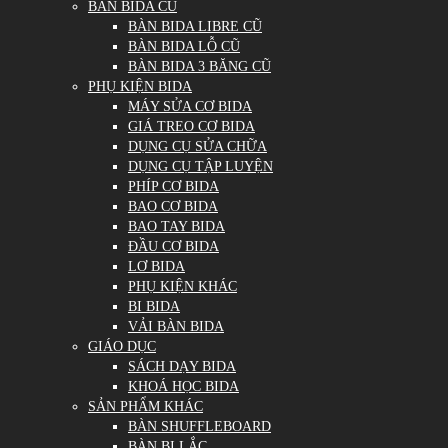
BÀN BIDA CŨ
BÀN BIDA LIBRE CŨ
BÀN BIDA LỖ CŨ
BÀN BIDA 3 BĂNG CŨ
PHỤ KIỆN BIDA
MÁY SỬA CƠ BIDA
GIÁ TREO CƠ BIDA
DỤNG CỤ SỬA CHỮA
DỤNG CỤ TẬP LUYỆN
PHÍP CƠ BIDA
BAO CƠ BIDA
BAO TAY BIDA
ĐẦU CƠ BIDA
LƠ BIDA
PHỤ KIỆN KHÁC
BI BIDA
VẢI BÀN BIDA
GIÁO DỤC
SÁCH DẠY BIDA
KHOÁ HỌC BIDA
SẢN PHẨM KHÁC
BÀN SHUFFLEBOARD
BÀN BI LẮC