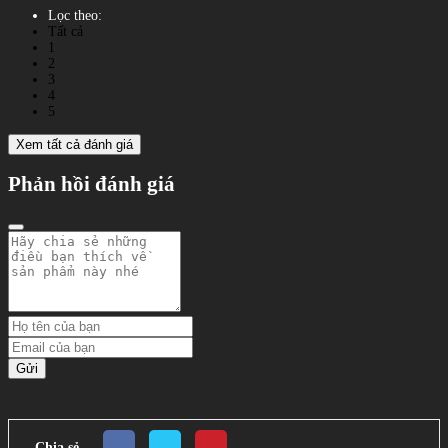
Lọc theo:
Tất cả
1
2
3
4
5
Xem tất cả đánh giá
Phản hồi đánh giá
Gửi
Chia sẻ