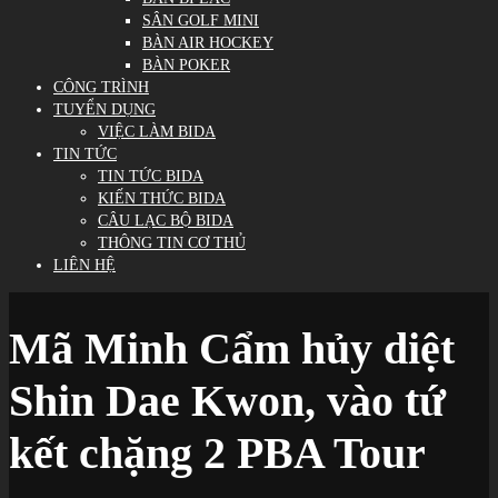
SÂN GOLF MINI
BÀN AIR HOCKEY
BÀN POKER
CÔNG TRÌNH
TUYỂN DỤNG
VIỆC LÀM BIDA
TIN TỨC
TIN TỨC BIDA
KIẾN THỨC BIDA
CÂU LẠC BỘ BIDA
THÔNG TIN CƠ THỦ
LIÊN HỆ
Mã Minh Cẩm hủy diệt
Shin Dae Kwon, vào tứ
kết chặng 2 PBA Tour