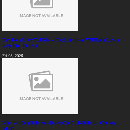
Dạy Bida Libre Tại Nhà – Học Linh Hoạt Với Huấn Luyện
Viên Đến Tận Nơi
Fri 08, 2026
Màu Vải Bàn Bida Nào Được Các CLB Bida Ưa Chuộng
Nhất?