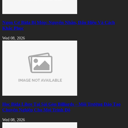
Ngọn Cơ Bida Bị Móp: Nguyên Nhân, Dấu Hiệu Và Cách
Khắc Phục
Wed 08, 2026
Học Bida Libre Tại Sài Gòn Billiards – Môi Trường Đào Tạo
Chuyên Nghiệp Cho Mọi Trình Độ
Wed 08, 2026