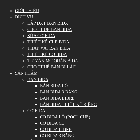
GIỚI THIỆU
DỊCH VỤ
LẮP ĐẶT BÀN BIDA
CHO THUÊ BÀN BIDA
SỬA CƠ BIDA
THIẾT KẾ CLB BIDA
THAY VẢI BÀN BIDA
THIẾT KẾ CƠ BIDA
TƯ VẤN MỞ QUÁN BIDA
CHO THUÊ BÀN BI LẮC
SẢN PHẨM
BÀN BIDA
BÀN BIDA LỖ
BÀN BIDA 3 BĂNG
BÀN BIDA LIBRE
BÀN BIDA THIẾT KẾ RIÊNG
CƠ BIDA
CƠ BIDA LỖ (POOL CUE)
CƠ BIDA CŨ
CƠ BIDA LIBRE
CƠ BIDA 3 BĂNG