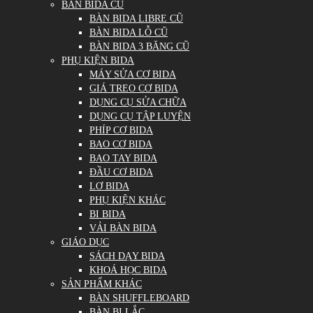
BÀN BIDA CŨ
BÀN BIDA LIBRE CŨ
BÀN BIDA LỖ CŨ
BÀN BIDA 3 BĂNG CŨ
PHỤ KIỆN BIDA
MÁY SỬA CƠ BIDA
GIÁ TREO CƠ BIDA
DỤNG CỤ SỬA CHỮA
DỤNG CỤ TẬP LUYỆN
PHÍP CƠ BIDA
BAO CƠ BIDA
BAO TAY BIDA
ĐẦU CƠ BIDA
LƠ BIDA
PHỤ KIỆN KHÁC
BI BIDA
VẢI BÀN BIDA
GIÁO DỤC
SÁCH DẠY BIDA
KHOÁ HỌC BIDA
SẢN PHẨM KHÁC
BÀN SHUFFLEBOARD
BÀN BI LẮC