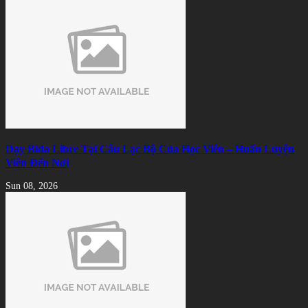
Dạy Bida Libre Tại Câu Lạc Bộ Của Học Viên – Huấn Luyện
Viên Đến Nơi
Sun 08, 2026