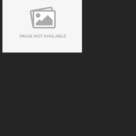
Cách Nhận Biết Vải Bida Chính Hãng Tránh Mua Phải Hàng
Kém Chất Lượng
Tue 08, 2026