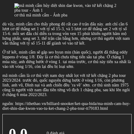
cơ thủ mã minh cẩm - Ảnh pba
dù vậy, minh cẩm cho thấy phong độ rất cao ở trận đấu này. anh chỉ cần 6
lượt cơ để thắng set 1 với tỷ số 15-3, và 5 lượt cơ để thắng set 2 với tỷ số
15-6. mỗi set đấu chỉ diễn ra trong vỏn vẹn 15 phút khiến người hâm mộ
hưng phấn. sang set 3, thế trận cân bằng hơn, nhưng cơ thủ người việt nam
vẫn thắng với tỷ số 15-11 để giành vé vào tứ kết.
Ở tứ kết, minh cẩm sẽ gặp seo hyun min (hàn quốc), người đã thắng eddy
leppens ở vòng 1/8. Đây là cơ thủ chưa từng tiến sâu tại pba. Ở chặng 1
mùa này, anh dừng bước ở vòng 1. tại mùa trước, cơ thủ này tiến xa nhất là
vào tới vòng 1/16, còn lại đều bị loại sớm.
mã minh cẩm là cơ thủ việt nam duy nhất lọt với tứ kết chặng 2 pba tour
2023/2024. trước đó, quốc nguyện dừng bước ở vòng 1/16, còn phương
linh, anh vũ, Đình nại và anh chiến đều ‘ra về’ sớm. cơ thủ sinh năm 1975
cũng là người việt nam đầu tiên từng vô địch 1 chặng pba, sau khi lên ngôi
ở chặng 6 mùa 2022/2023.
nguồn: https://ithethao.vn/billiard-snooker/ket-qua-bida/ma-minh-cam-huy-
diet-shin-dae-kwon-vao-tu-ket-chang-2-pba-tour-tt79183.html
0.0
0 đánh giá