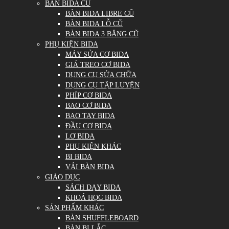
BÀN BIDA CŨ
BÀN BIDA LIBRE CŨ
BÀN BIDA LỖ CŨ
BÀN BIDA 3 BĂNG CŨ
PHỤ KIỆN BIDA
MÁY SỬA CƠ BIDA
GIÁ TREO CƠ BIDA
DỤNG CỤ SỬA CHỮA
DỤNG CỤ TẬP LUYỆN
PHÍP CƠ BIDA
BAO CƠ BIDA
BAO TAY BIDA
ĐẦU CƠ BIDA
LƠ BIDA
PHỤ KIỆN KHÁC
BI BIDA
VẢI BÀN BIDA
GIÁO DỤC
SÁCH DẠY BIDA
KHOÁ HỌC BIDA
SẢN PHẨM KHÁC
BÀN SHUFFLEBOARD
BÀN BI LẮC