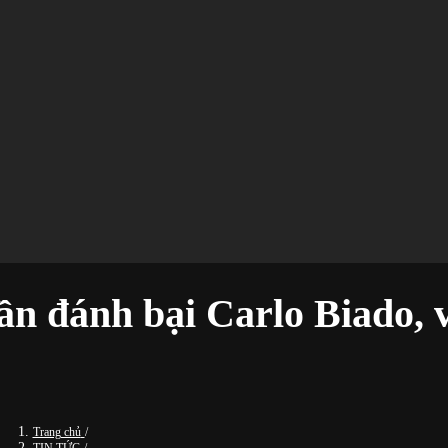
n đánh bại Carlo Biado, 
Trang chủ
/