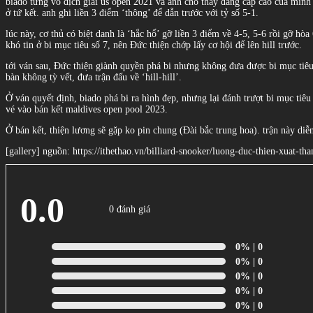
biado từng vô địch giải us open 2021 và anh cho thấy đẳng cấp cao của mình 
ở tứ kết. anh ghi liền 3 điểm ‘thông’ để dẫn trước với tỷ số 5-1.
lúc này, cơ thủ có biệt danh là ‘hắc hổ’ gỡ liền 3 điểm về 4-5, 5-6 rồi gỡ hòa
khó tin ở bi mục tiêu số 7, nên Đức thiện chớp lấy cơ hội để lên hill trước.
tới ván sau, Đức thiện giành quyền phá bi nhưng không đưa được bi mục tiêu 
bàn không tỳ vết, đưa trận đấu về ‘hill-hill’.
Ở ván quyết định, biado phá bi ra hình đẹp, nhưng lại đánh trượt bi mục tiêu
vé vào bán kết maldives open pool 2023.
Ở bán kết, thiện lương sẽ gặp ko pin chung (Đài bắc trung hoa). trận này diễ
[gallery] nguồn: https://ithethao.vn/billiard-snooker/luong-duc-thien-xuat-
0.0
0 đánh giá
0%
| 0
0%
| 0
0%
| 0
0%
| 0
0%
| 0