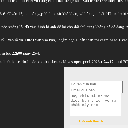
khi thi triển lối chơi vô cùng chắc chắn để gỡ lại 1 ván trước Đức thiện. tuy
 6-6. Ở ván 13, hai bên gặp hình bi rất khó khăn, và liên tục phải ‘đấu trí’ ở b
nào xuống lỗ. dù vậy, hình bi anh để lại cho đối thủ cũng không hề dễ dàng. n
 số 1 vào lỗ xa. Đức thiện vào bàn, ‘ngắm nghía’ cẩn thận rồi chém bi số 1 vào
n ra lúc 22h00 ngày 25/4.
than-danh-bai-carlo-biado-vao-ban-ket-maldives-open-pool-2023-tt74417.html 2
Gửi ảnh thực tế