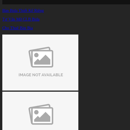
Bàn Bida Thiết Kế Riêng
Tư Vấn Mở CLB Bida
Cho Thuê Bàn Bia