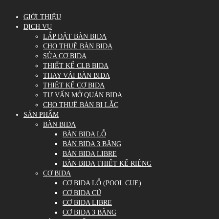
GIỚI THIỆU
DỊCH VỤ
LẮP ĐẶT BÀN BIDA
CHO THUÊ BÀN BIDA
SỬA CƠ BIDA
THIẾT KẾ CLB BIDA
THAY VẢI BÀN BIDA
THIẾT KẾ CƠ BIDA
TƯ VẤN MỞ QUÁN BIDA
CHO THUÊ BÀN BI LẮC
SẢN PHẨM
BÀN BIDA
BÀN BIDA LỖ
BÀN BIDA 3 BĂNG
BÀN BIDA LIBRE
BÀN BIDA THIẾT KẾ RIÊNG
CƠ BIDA
CƠ BIDA LỖ (POOL CUE)
CƠ BIDA CŨ
CƠ BIDA LIBRE
CƠ BIDA 3 BĂNG