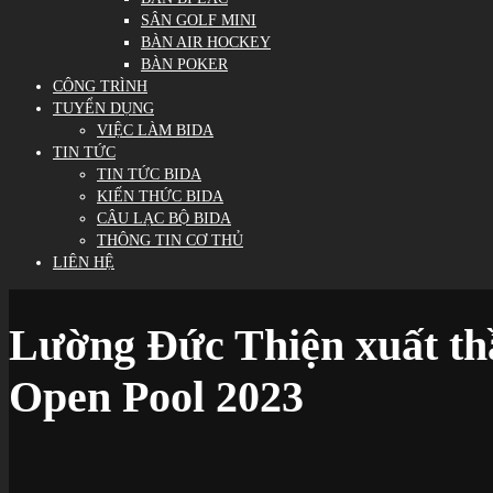
SÂN GOLF MINI
BÀN AIR HOCKEY
BÀN POKER
CÔNG TRÌNH
TUYỂN DỤNG
VIỆC LÀM BIDA
TIN TỨC
TIN TỨC BIDA
KIẾN THỨC BIDA
CÂU LẠC BỘ BIDA
THÔNG TIN CƠ THỦ
LIÊN HỆ
Lường Đức Thiện xuất thầ
Open Pool 2023