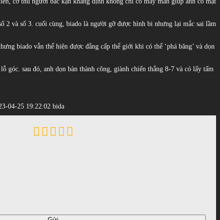
 nhiên, cơ thủ người bắc kạn khẳng định không chỉ có may mắn giúp anh có mặt
i số 2 và số 3. cuối cùng, biado là người gỡ được hình bi nhưng lại mắc sai lầm
hưng biado vẫn thể hiện được đẳng cấp thể giới khi có thể ‘phá băng’ và dọn
 lỗ góc. sau đó, anh dọn bàn thành công, giành chiến thắng 8-7 và có lấy tấm
023-04-25 19:22:02 bida
Gửi