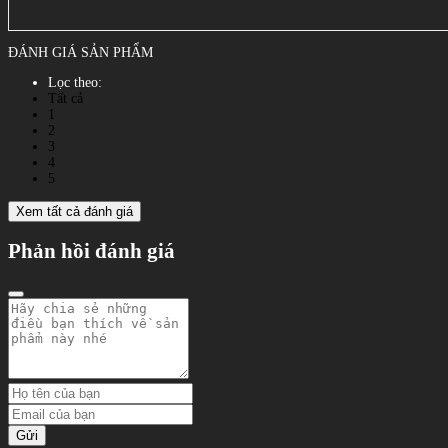
ĐÁNH GIÁ SẢN PHẨM
Lọc theo:
Tất cả
1
2
3
4
5
Xem tất cả đánh giá
Phản hồi đánh giá
Gửi