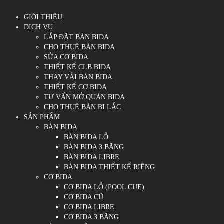
GIỚI THIỆU
DỊCH VỤ
LẮP ĐẶT BÀN BIDA
CHO THUÊ BÀN BIDA
SỬA CƠ BIDA
THIẾT KẾ CLB BIDA
THAY VẢI BÀN BIDA
THIẾT KẾ CƠ BIDA
TƯ VẤN MỞ QUÁN BIDA
CHO THUÊ BÀN BI LẮC
SẢN PHẨM
BÀN BIDA
BÀN BIDA LỖ
BÀN BIDA 3 BĂNG
BÀN BIDA LIBRE
BÀN BIDA THIẾT KẾ RIÊNG
CƠ BIDA
CƠ BIDA LỖ (POOL CUE)
CƠ BIDA CŨ
CƠ BIDA LIBRE
CƠ BIDA 3 BĂNG