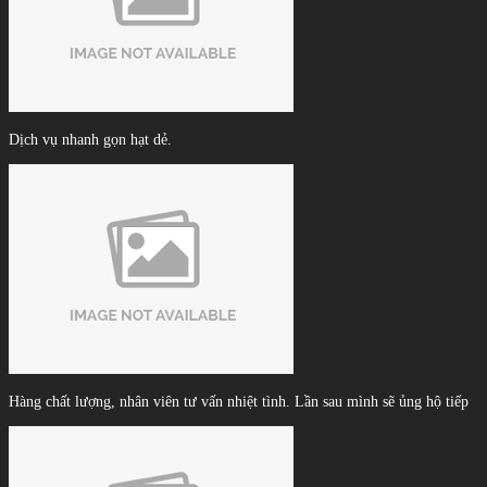
Dịch vụ nhanh gọn hạt dẻ.
Hàng chất lượng, nhân viên tư vấn nhiệt tình. Lần sau mình sẽ ủng hộ tiếp