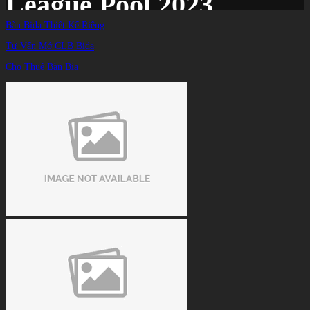
League Pool 2023
Bàn Bida Thiết Kế Riêng
Tư Vấn Mở CLB Bida
Trang chủ
/
TIN TỨC
/
Cho Thuê Bàn Bia
Lường Đức Thiện thắng một trận duy nhất trong ngày mở màn Premier League
Pool 2023