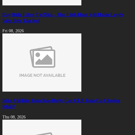
Dạy Bida Libre Tại Nhà – Học Linh Hoạt Với Huấn Luyện
Viên Đến Tận Nơi
Fri 08, 2026
Màu Vải Bàn Bida Nào Được Các CLB Bida Ưa Chuộng
Nhất?
Thu 08, 2026