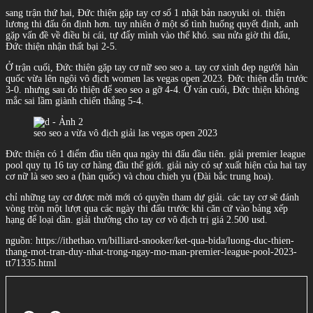
sang trận thứ hai, Đức thiện gặp tay cơ số 1 nhật bản naoyuki oi. thiện
lương thi đấu ổn định hơn. tuy nhiên ở một số tình huống quyết định, anh
gặp vấn đề về điều bi cái, tự đẩy mình vào thế khó. sau nửa giờ thi đấu,
Đức thiện nhận thất bại 2-5.
Ở trận cuối, Đức thiện gặp tay cơ nữ seo seo a. tay cơ xinh đẹp người hàn
quốc vừa lên ngôi vô địch women las vegas open 2023. Đức thiện dẫn trước
3-0. nhưng sau đó thiện để seo seo a gỡ 4-4. Ở ván cuối, Đức thiện không
mắc sai lầm giành chiến thắng 5-4.
seo seo a vừa vô địch giải las vegas open 2023
Đức thiện có 1 điểm đầu tiên qua ngày thi đấu đầu tiên. giải premier league
pool quy tụ 16 tay cơ hàng đầu thế giới. giải này có sự xuất hiện của hai tay
cơ nữ là seo seo a (hàn quốc) và chou chieh yu (Đài bắc trung hoa).
chỉ những tay cơ được mời mới có quyền tham dự giải. các tay cơ sẽ đánh
vòng tròn một lượt qua các ngày thi đấu trước khi căn cứ vào bảng xếp
hạng để loại dần. giải thưởng cho tay cơ vô địch trị giá 2.500 usd.
nguồn: https://ithethao.vn/billiard-snooker/ket-qua-bida/luong-duc-thien-
thang-mot-tran-duy-nhat-trong-ngay-mo-man-premier-league-pool-2023-
tt71335.html