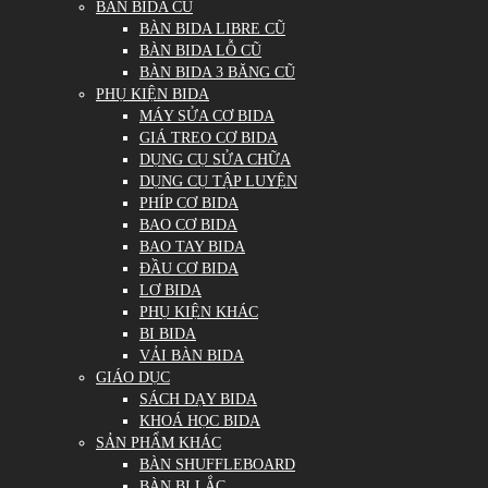
BÀN BIDA CŨ
BÀN BIDA LIBRE CŨ
BÀN BIDA LỖ CŨ
BÀN BIDA 3 BĂNG CŨ
PHỤ KIỆN BIDA
MÁY SỬA CƠ BIDA
GIÁ TREO CƠ BIDA
DỤNG CỤ SỬA CHỮA
DỤNG CỤ TẬP LUYỆN
PHÍP CƠ BIDA
BAO CƠ BIDA
BAO TAY BIDA
ĐẦU CƠ BIDA
LƠ BIDA
PHỤ KIỆN KHÁC
BI BIDA
VẢI BÀN BIDA
GIÁO DỤC
SÁCH DẠY BIDA
KHOÁ HỌC BIDA
SẢN PHẨM KHÁC
BÀN SHUFFLEBOARD
BÀN BI LẮC