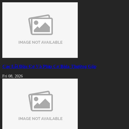
Các Lỗi Đầu Cơ Và Phíp Cơ Bida Thường Gặp
Fri 08, 2026