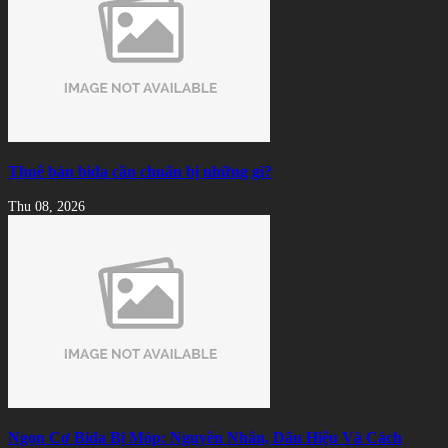
Thuê bàn bida cần chuẩn bị những gì?
Thu 08, 2026
Ngọn Cơ Bida Bị Móp: Nguyên Nhân, Dấu Hiệu Và Cách