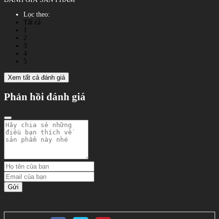
Lọc theo:
Tất cả
1
2
3
4
5
Xem tất cả đánh giá
Phản hồi đánh giá
Gửi