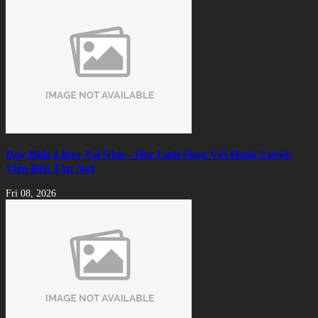
Dạy Bida Libre Tại Nhà – Học Linh Hoạt Với Huấn Luyện
Viên Đến Tận Nơi
Fri 08, 2026