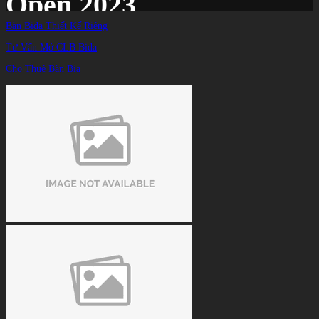
Open 2023
Bàn Bida Thiết Kế Riêng
Tư Vấn Mở CLB Bida
Trang chủ
/
TIN TỨC
/
Cho Thuê Bàn Bia
Lường Đức Thiện dừng bước trước nhà cựu vô địch thế giới tại China Open 2023