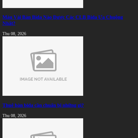
Màu Vải Bàn Bida Nào Được Các CLB Bida Ưa Chuộng
Nhất?
Thu 08, 2026
Thuê bàn bida cần chuẩn bị những gì?
Thu 08, 2026