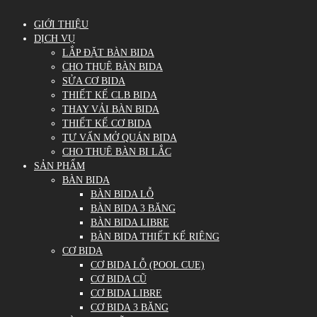
GIỚI THIỆU
DỊCH VỤ
LẮP ĐẶT BÀN BIDA
CHO THUÊ BÀN BIDA
SỬA CƠ BIDA
THIẾT KẾ CLB BIDA
THAY VẢI BÀN BIDA
THIẾT KẾ CƠ BIDA
TƯ VẤN MỞ QUÁN BIDA
CHO THUÊ BÀN BI LẮC
SẢN PHẨM
BÀN BIDA
BÀN BIDA LỖ
BÀN BIDA 3 BĂNG
BÀN BIDA LIBRE
BÀN BIDA THIẾT KẾ RIÊNG
CƠ BIDA
CƠ BIDA LỖ (POOL CUE)
CƠ BIDA CŨ
CƠ BIDA LIBRE
CƠ BIDA 3 BĂNG