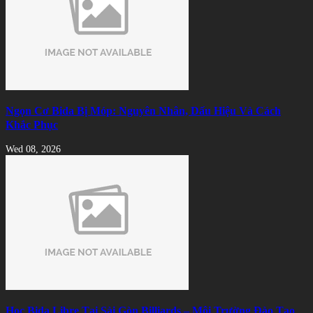
Ngọn Cơ Bida Bị Móp: Nguyên Nhân, Dấu Hiệu Và Cách
Khắc Phục
Wed 08, 2026
Học Bida Libre Tại Sài Gòn Billiards – Môi Trường Đào Tạo