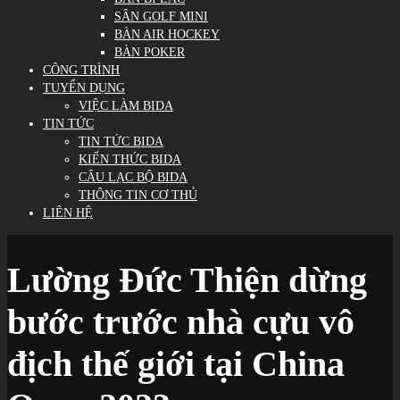
SÂN GOLF MINI
BÀN AIR HOCKEY
BÀN POKER
CÔNG TRÌNH
TUYỂN DỤNG
VIỆC LÀM BIDA
TIN TỨC
TIN TỨC BIDA
KIẾN THỨC BIDA
CÂU LẠC BỘ BIDA
THÔNG TIN CƠ THỦ
LIÊN HỆ
Lường Đức Thiện dừng
bước trước nhà cựu vô
địch thế giới tại China