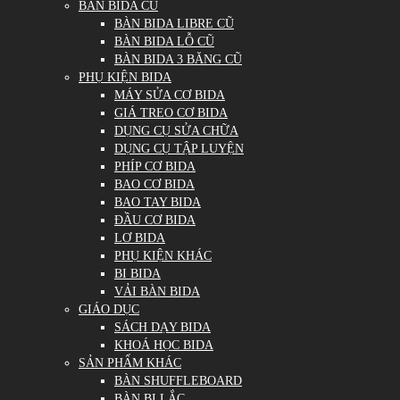
BÀN BIDA CŨ
BÀN BIDA LIBRE CŨ
BÀN BIDA LỖ CŨ
BÀN BIDA 3 BĂNG CŨ
PHỤ KIỆN BIDA
MÁY SỬA CƠ BIDA
GIÁ TREO CƠ BIDA
DỤNG CỤ SỬA CHỮA
DỤNG CỤ TẬP LUYỆN
PHÍP CƠ BIDA
BAO CƠ BIDA
BAO TAY BIDA
ĐẦU CƠ BIDA
LƠ BIDA
PHỤ KIỆN KHÁC
BI BIDA
VẢI BÀN BIDA
GIÁO DỤC
SÁCH DẠY BIDA
KHOÁ HỌC BIDA
SẢN PHẨM KHÁC
BÀN SHUFFLEBOARD
BÀN BI LẮC