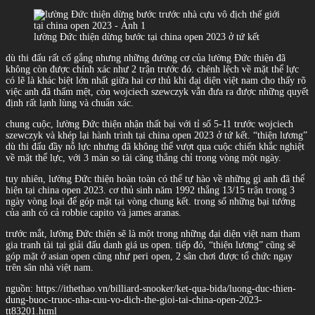
lường Đức thiện dừng bước tại china open 2023 ở tứ kết
dù thi đấu rất cố gắng nhưng những đường cơ của lường Đức thiện đã
không còn được chính xác như 2 trận trước đó. chênh lệch về mặt thể lực
có lẽ là khác biệt lớn nhất giữa hai cơ thủ khi đại diện việt nam cho thấy rõ
việc anh đã thấm mệt, còn wojciech szewczyk vẫn đưa ra được những quyết
định rất lạnh lùng và chuẩn xác.
chung cuộc, lường Đức thiện nhận thất bại với tỉ số 5-11 trước wojciech
szewczyk và khép lại hành trình tại china open 2023 ở tứ kết. “thiện lương”
dù thi đấu đầy nỗ lực nhưng đã không thể vượt qua cuộc chiến khắc nghiệt
về mặt thể lực, với 3 màn so tài căng thẳng chỉ trong vòng một ngày.
tuy nhiên, lường Đức thiện hoàn toàn có thể tự hào về những gì anh đã thể
hiện tại china open 2023. cơ thủ sinh năm 1992 thắng 13/15 trận trong 3
ngày vòng loại để góp mặt tại vòng chung kết. trong số những bại tướng
của anh có cả robbie capito và james aranas.
trước mắt, lường Đức thiện sẽ là một trong những đại diện việt nam tham
gia tranh tài tại giải đấu danh giá us open. tiếp đó, “thiện lương” cũng sẽ
góp mặt ở asian open cũng như peri open, 2 sân chơi được tổ chức ngay
trên sân nhà việt nam.
nguồn: https://ithethao.vn/billiard-snooker/ket-qua-bida/luong-duc-thien-
dung-buoc-truoc-nha-cuu-vo-dich-the-gioi-tai-china-open-2023-
tt83201.html