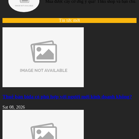
Mua được cây cơ ưng ý quá! Thks shop và bạn chủ.
Tin tức mới
Thuê bàn bida có phù hợp với người mới kinh doanh không?
Sat 08, 2026