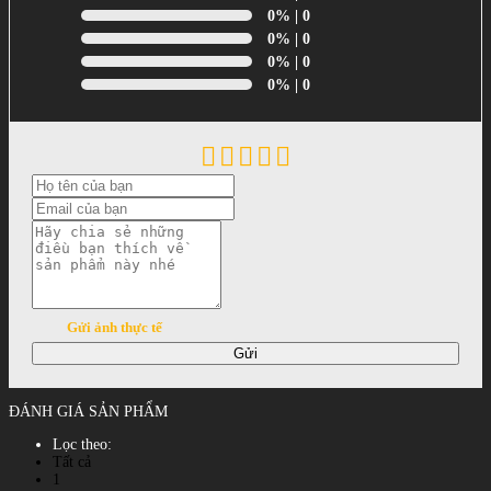
0%
| 0
0%
| 0
0%
| 0
0%
| 0
Gửi ảnh thực tế
Gửi
ĐÁNH GIÁ SẢN PHẨM
Lọc theo:
Tất cả
1