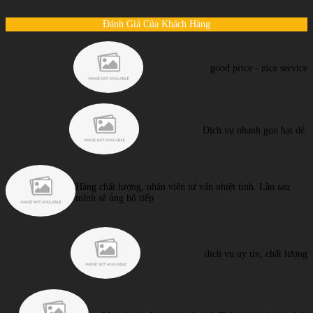
Đánh Giá Của Khách Hàng
good price - nice service
Dịch vụ nhanh gọn hạt dẻ.
Hàng chất lượng, nhân viên tư vấn nhiệt tình. Lần sau
mình sẽ ủng hộ tiếp
dịch vụ uy tín, chất lượng