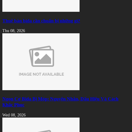
Thuê bàn bida cần chuẩn bị những gì?
Thu 08, 2026
Ngọn Cơ Bida Bị Móp: Nguyên Nhân, Dấu Hiệu Và Cách
Khắc Phục
Wed 08, 2026