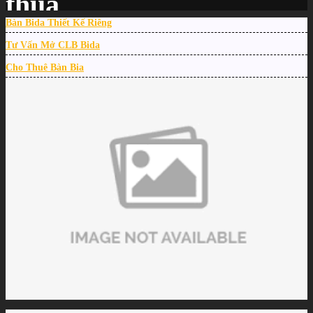
thua
Bàn Bida Thiết Kế Riêng
Tư Vấn Mở CLB Bida
Trang chủ
/
TIN TỨC
/
Cho Thuê Bàn Bia
Lường Đức Thiện đi tiếp tại UK Open sau trận đấu ngoạn mục ở nhánh thua