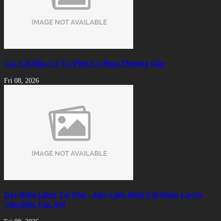
Các Lỗi Đầu Cơ Và Phíp Cơ Bida Thường Gặp
Fri 08, 2026
Dạy Bida Libre Tại Nhà – Học Linh Hoạt Với Huấn Luyện
Viên Đến Tận Nơi