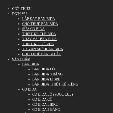
GIỚI THIỆU
DỊCH VỤ
LẮP ĐẶT BÀN BIDA
CHO THUÊ BÀN BIDA
SỬA CƠ BIDA
THIẾT KẾ CLB BIDA
THAY VẢI BÀN BIDA
THIẾT KẾ CƠ BIDA
TƯ VẤN MỞ QUÁN BIDA
CHO THUÊ BÀN BI LẮC
SẢN PHẨM
BÀN BIDA
BÀN BIDA LỖ
BÀN BIDA 3 BĂNG
BÀN BIDA LIBRE
BÀN BIDA THIẾT KẾ RIÊNG
CƠ BIDA
CƠ BIDA LỖ (POOL CUE)
CƠ BIDA CŨ
CƠ BIDA LIBRE
CƠ BIDA 3 BĂNG