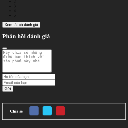
2
3
4
5
Xem tất cả đánh giá
Phản hồi đánh giá
Gửi
Chia sẻ