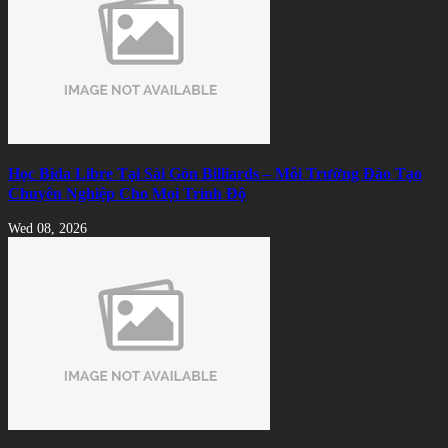
Học Bida Libre Tại Sài Gòn Billiards – Môi Trường Đào Tạo
Chuyên Nghiệp Cho Mọi Trình Độ
Wed 08, 2026