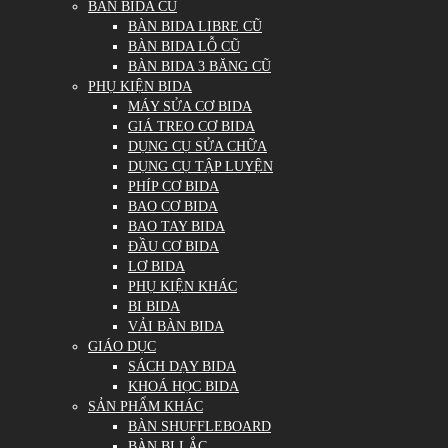
BÀN BIDA CŨ
BÀN BIDA LIBRE CŨ
BÀN BIDA LỖ CŨ
BÀN BIDA 3 BĂNG CŨ
PHỤ KIỆN BIDA
MÁY SỬA CƠ BIDA
GIÁ TREO CƠ BIDA
DỤNG CỤ SỬA CHỮA
DỤNG CỤ TẬP LUYỆN
PHÍP CƠ BIDA
BAO CƠ BIDA
BAO TAY BIDA
ĐẦU CƠ BIDA
LƠ BIDA
PHỤ KIỆN KHÁC
BI BIDA
VẢI BÀN BIDA
GIÁO DỤC
SÁCH DẠY BIDA
KHOÁ HỌC BIDA
SẢN PHẨM KHÁC
BÀN SHUFFLEBOARD
BÀN BI LẮC