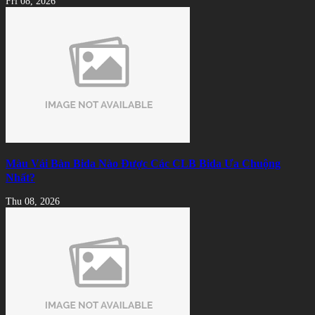
Fri 08, 2026
Màu Vải Bàn Bida Nào Được Các CLB Bida Ưa Chuộng
Nhất?
Thu 08, 2026