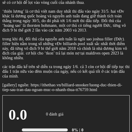
sẽ có cơ hội để lọt vào vòng cuối của nhánh thua.
‘thiện lương’ là cơ thủ việt nam duy nhất thi đấu vào ngày 31/5. hai vĐv
khác là dương quốc hoàng và nguyễn anh tuấn đang giữ thành tích toàn
thắng trong ngày 30/5, do đó phải tới 1/6 mới thi đấu tiếp. Đối thủ của
‘hoàng sao’ là thorsten hohmann, một cơ thủ có tiếng người Đức, từng vô
địch 9 bi thế giới 2 lần vào các năm 2003 và 2013.
trong khi đó, đối thủ của nguyễn anh tuấn là ngôi sao joshua filler (Đức).
filler hiện nằm trong số những vĐv billiards pool xuất sắc nhất thời điểm
này, đã từng vô địch 9 bi thế giới năm 2018 và chính là nhà đương kim vô
địch của giải. cơ hội cho ‘tkon’ trả lại món nợ tại maldives open 2023 là
không nhiều.
các trận đấu kể trên sẽ diễn ra trong ngày 1/6. cả 3 còn cơ hội để tiếp tục thi
đấu 1 trận nữa vào đêm muộn của ngày, nếu có kết quả tốt ở các trận đấu
của mình.
[gallery] nguồn: https://ithethao.vn/billiard-snooker/luong-duc-thien-di-
tiep-sau-tran-dau-ngoan-muc-o-nhanh-thua-tt76759.html
0.0
0 đánh giá
0%
| 0