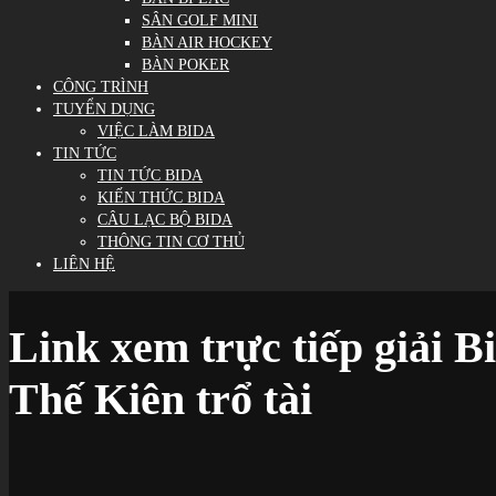
SÂN GOLF MINI
BÀN AIR HOCKEY
BÀN POKER
CÔNG TRÌNH
TUYỂN DỤNG
VIỆC LÀM BIDA
TIN TỨC
TIN TỨC BIDA
KIẾN THỨC BIDA
CÂU LẠC BỘ BIDA
THÔNG TIN CƠ THỦ
LIÊN HỆ
Link xem trực tiếp giải 
Thế Kiên trổ tài