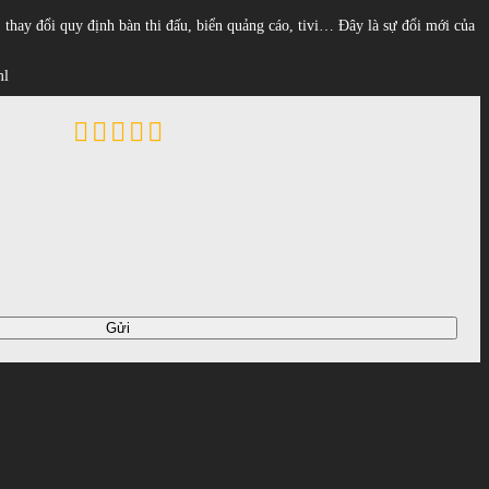
, thay đổi quy định bàn thi đấu, biển quảng cáo, tivi… Đây là sự đổi mới của
ml
Gửi