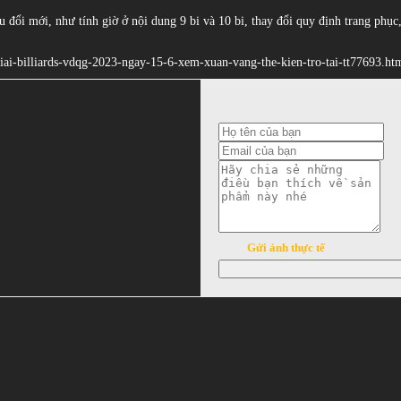
ều đổi mới, như tính giờ ở nội dung 9 bi và 10 bi, thay đổi quy định trang phục
p-giai-billiards-vdqg-2023-ngay-15-6-xem-xuan-vang-the-kien-tro-tai-tt77693.ht
Gửi ảnh thực tế