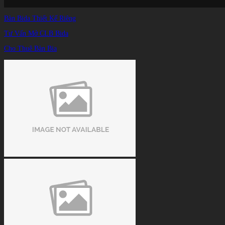
Bàn Bida Thiết Kế Riêng
Tư Vấn Mở CLB Bida
Cho Thuê Bàn Bia