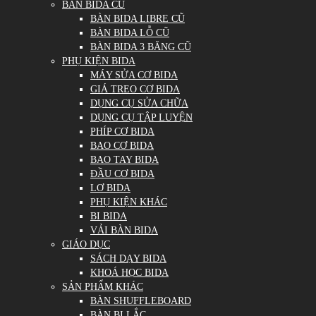
BÀN BIDA CŨ
BÀN BIDA LIBRE CŨ
BÀN BIDA LỖ CŨ
BÀN BIDA 3 BĂNG CŨ
PHỤ KIỆN BIDA
MÁY SỬA CƠ BIDA
GIÁ TREO CƠ BIDA
DỤNG CỤ SỬA CHỮA
DỤNG CỤ TẬP LUYỆN
PHÍP CƠ BIDA
BAO CƠ BIDA
BAO TAY BIDA
ĐẦU CƠ BIDA
LƠ BIDA
PHỤ KIỆN KHÁC
BI BIDA
VẢI BÀN BIDA
GIÁO DỤC
SÁCH DẠY BIDA
KHOÁ HỌC BIDA
SẢN PHẨM KHÁC
BÀN SHUFFLEBOARD
BÀN BI LẮC