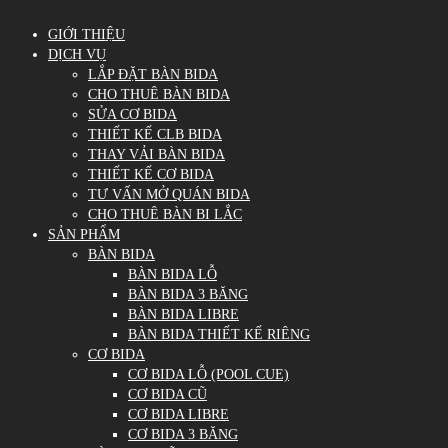
GIỚI THIỆU
DỊCH VỤ
LẮP ĐẶT BÀN BIDA
CHO THUÊ BÀN BIDA
SỬA CƠ BIDA
THIẾT KẾ CLB BIDA
THAY VẢI BÀN BIDA
THIẾT KẾ CƠ BIDA
TƯ VẤN MỞ QUÁN BIDA
CHO THUÊ BÀN BI LẮC
SẢN PHẨM
BÀN BIDA
BÀN BIDA LỖ
BÀN BIDA 3 BĂNG
BÀN BIDA LIBRE
BÀN BIDA THIẾT KẾ RIÊNG
CƠ BIDA
CƠ BIDA LỖ (POOL CUE)
CƠ BIDA CŨ
CƠ BIDA LIBRE
CƠ BIDA 3 BĂNG