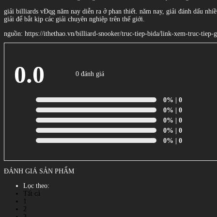
giải billiards vĐqg năm nay diễn ra ở phan thiết. năm nay, giải đánh dấu nhi
giải để bắt kịp các giải chuyên nghiệp trên thế giới.
nguồn: https://ithethao.vn/billiard-snooker/truc-tiep-bida/link-xem-truc-tie
0.0
0 đánh giá
0%
| 0
0%
| 0
0%
| 0
0%
| 0
0%
| 0
ĐÁNH GIÁ SẢN PHẨM
Lọc theo:
Tất cả
1
2
3