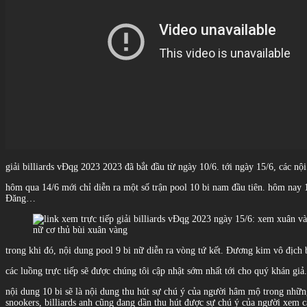
giải billiards vĐqg 2023 2023 đã bắt đầu từ ngày 10/6. tới ngày 15/6, các nộ
hôm qua 14/6 mới chỉ diễn ra một số trận pool 10 bi nam đầu tiên. hôm nay 1
Đăng…
nữ cơ thủ bùi xuân vàng
trong khi đó, nội dung pool 9 bi nữ diễn ra vòng tứ kết. Đương kim vô địch
các luồng trực tiếp sẽ được chúng tôi cập nhật sớm nhất tới cho quý khán giả
nội dung 10 bi sẽ là nội dung thu hút sự chú ý của người hâm mộ trong những
snookers, billiards anh cũng đang dần thu hút được sự chú ý của người xem c