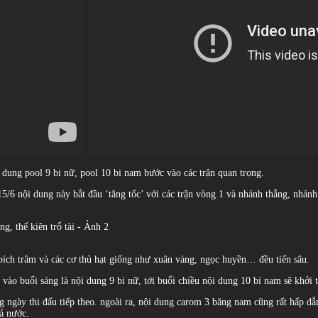
i dung pool 9 bi nữ, pool 10 bi nam bước vào các trận quan trọng.
5/6 nội dung này bắt đầu ‘tăng tốc’ với các trận vòng 1 và nhánh thắng, nhánh 
 bích trâm và các cơ thủ hạt giống như xuân vàng, ngọc huyền… đều tiến sâu.
. vào buổi sáng là nội dung 9 bi nữ, tới buổi chiều nội dung 10 bi nam sẽ khởi 
 ngày thi đấu tiếp theo. ngoài ra, nội dung carom 3 băng nam cũng rất hấp dẫ
ả nước.