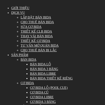
GIỚI THIỆU
DỊCH VỤ
LẮP ĐẶT BÀN BIDA
CHO THUÊ BÀN BIDA
SỬA CƠ BIDA
THIẾT KẾ CLB BIDA
THAY VẢI BÀN BIDA
THIẾT KẾ CƠ BIDA
TƯ VẤN MỞ QUÁN BIDA
CHO THUÊ BÀN BI LẮC
SẢN PHẨM
BÀN BIDA
BÀN BIDA LỖ
BÀN BIDA 3 BĂNG
BÀN BIDA LIBRE
BÀN BIDA THIẾT KẾ RIÊNG
CƠ BIDA
CƠ BIDA LỖ (POOL CUE)
CƠ BIDA CŨ
CƠ BIDA LIBRE
CƠ BIDA 3 BĂNG