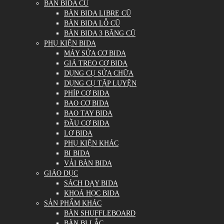
BÀN BIDA CŨ
BÀN BIDA LIBRE CŨ
BÀN BIDA LỖ CŨ
BÀN BIDA 3 BĂNG CŨ
PHỤ KIỆN BIDA
MÁY SỬA CƠ BIDA
GIÁ TREO CƠ BIDA
DỤNG CỤ SỬA CHỮA
DỤNG CỤ TẬP LUYỆN
PHÍP CƠ BIDA
BAO CƠ BIDA
BAO TAY BIDA
ĐẦU CƠ BIDA
LƠ BIDA
PHỤ KIỆN KHÁC
BI BIDA
VẢI BÀN BIDA
GIÁO DỤC
SÁCH DẠY BIDA
KHOÁ HỌC BIDA
SẢN PHẨM KHÁC
BÀN SHUFFLEBOARD
BÀN BI LẮC