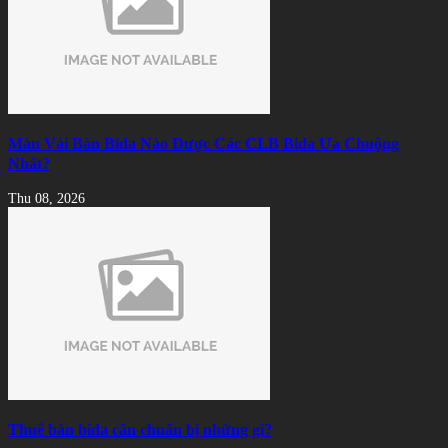
Màu Vải Bàn Bida Nào Được Các CLB Bida Ưa Chuộng
Nhất?
Thu 08, 2026
Thuê bàn bida cần chuẩn bị những gì?