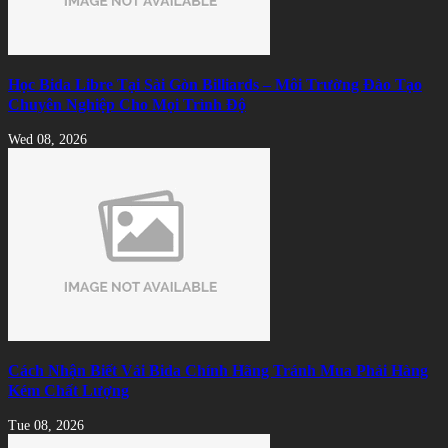
Học Bida Libre Tại Sài Gòn Billiards – Môi Trường Đào Tạo
Chuyên Nghiệp Cho Mọi Trình Độ
Wed 08, 2026
Cách Nhận Biết Vải Bida Chính Hãng Tránh Mua Phải Hàng
Kém Chất Lượng
Tue 08, 2026