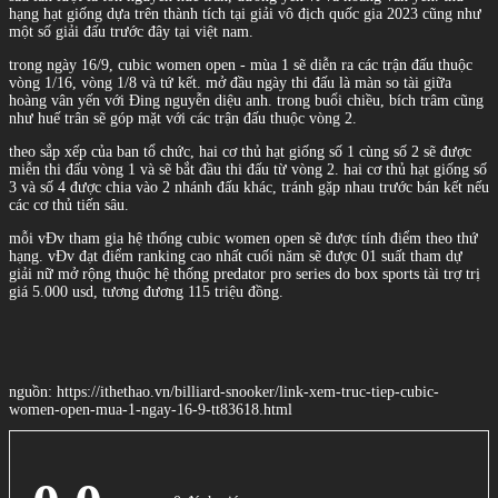
hạng hạt giống dựa trên thành tích tại giải vô địch quốc gia 2023 cũng như
một số giải đấu trước đây tại việt nam.
trong ngày 16/9, cubic women open - mùa 1 sẽ diễn ra các trận đấu thuộc
vòng 1/16, vòng 1/8 và tứ kết. mở đầu ngày thi đấu là màn so tài giữa
hoàng vân yến với Đing nguyễn diệu anh. trong buổi chiều, bích trâm cũng
như huế trân sẽ góp mặt với các trận đấu thuộc vòng 2.
theo sắp xếp của ban tổ chức, hai cơ thủ hạt giống số 1 cùng số 2 sẽ được
miễn thi đấu vòng 1 và sẽ bắt đầu thi đấu từ vòng 2. hai cơ thủ hạt giống số
3 và số 4 được chia vào 2 nhánh đấu khác, tránh gặp nhau trước bán kết nếu
các cơ thủ tiến sâu.
mỗi vĐv tham gia hệ thống cubic women open sẽ được tính điểm theo thứ
hạng. vĐv đạt điểm ranking cao nhất cuối năm sẽ được 01 suất tham dự
giải nữ mở rộng thuộc hệ thống predator pro series do box sports tài trợ trị
giá 5.000 usd, tương đương 115 triệu đồng.
nguồn: https://ithethao.vn/billiard-snooker/link-xem-truc-tiep-cubic-
women-open-mua-1-ngay-16-9-tt83618.html