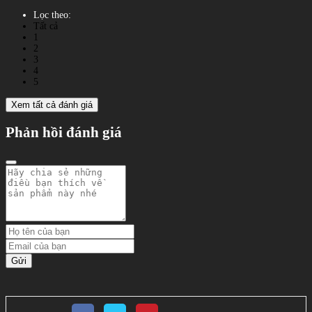
Lọc theo:
Tất cả
1
2
3
4
5
Xem tất cả đánh giá
Phản hồi đánh giá
Gửi