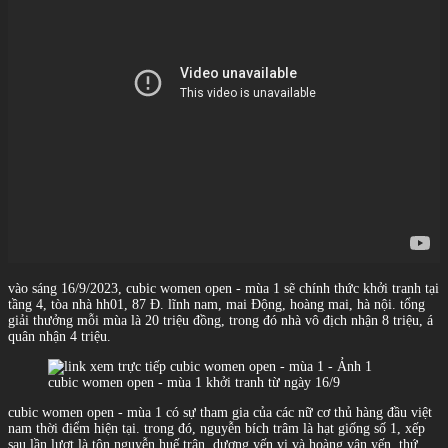
vào sáng 16/9/2023, cubic women open - mùa 1 sẽ chính thức khởi tranh tại
tầng 4, tòa nhà hh01, 87 Đ. lĩnh nam, mai Động, hoàng mai, hà nội. tổng
giải thưởng mỗi mùa là 20 triệu đồng, trong đó nhà vô địch nhận 8 triệu, á
quân nhận 4 triệu.
cubic women open - mùa 1 khởi tranh từ ngày 16/9
cubic women open - mùa 1 có sự tham gia của các nữ cơ thủ hàng đầu việt
nam thời điểm hiện tại. trong đó, nguyễn bích trâm là hạt giống số 1, xếp
sau lần lượt là tôn nguyễn huế trân, dương yến vi và hoàng vân yến. thứ