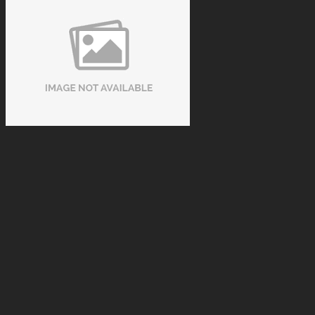
Xu hướng thuê bàn bida thay vì đầu tư sở hữu
Tue 08, 2026