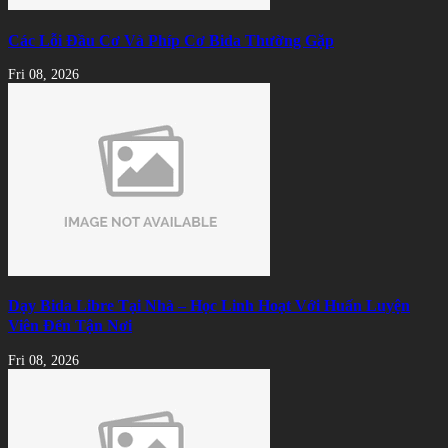
Các Lỗi Đầu Cơ Và Phíp Cơ Bida Thường Gặp
Fri 08, 2026
Dạy Bida Libre Tại Nhà – Học Linh Hoạt Với Huấn Luyện
Viên Đến Tận Nơi
Fri 08, 2026