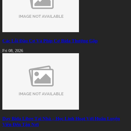
Các Lỗi Đầu Cơ Và Phíp Cơ Bida Thường Gặp
Fri 08, 2026
Dạy Bida Libre Tại Nhà – Học Linh Hoạt Với Huấn Luyện
Viên Đến Tận Nơi