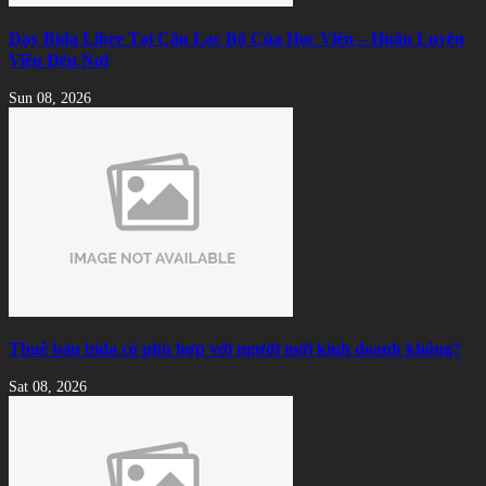
Dạy Bida Libre Tại Câu Lạc Bộ Của Học Viên – Huấn Luyện
Viên Đến Nơi
Sun 08, 2026
Thuê bàn bida có phù hợp với người mới kinh doanh không?
Sat 08, 2026