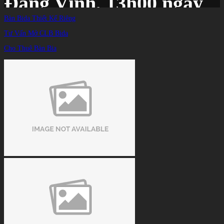
Đặng Vĩnh, 13h00 ngày
Bàn Bida Thiết Kế Riêng
28/9
Tư Vấn Mở CLB Bida
Cho Thuê Bàn Bia
Trang chủ
/
TIN TỨC
/
Link xem trực tiếp billiard Trần Quyết Chiến vs Nguyễn Bùi Đặng Vĩnh, 13h00
ngày 28/9