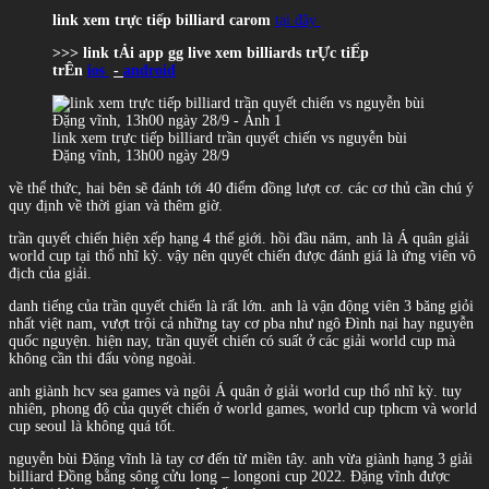
link xem trực tiếp billiard carom
tại đây
>>> link tẢi app gg live xem billiards trỰc tiẾp
trÊn
ios
-
android
link xem trực tiếp billiard trần quyết chiến vs nguyễn bùi
Đặng vĩnh, 13h00 ngày 28/9
về thể thức, hai bên sẽ đánh tới 40 điểm đồng lượt cơ. các cơ thủ cần chú ý
quy định về thời gian và thêm giờ.
trần quyết chiến hiện xếp hạng 4 thế giới. hồi đầu năm, anh là Á quân giải
world cup tại thổ nhĩ kỳ. vậy nên quyết chiến được đánh giá là ứng viên vô
địch của giải.
danh tiếng của trần quyết chiến là rất lớn. anh là vận động viên 3 băng giỏi
nhất việt nam, vượt trội cả những tay cơ pba như ngô Đình nại hay nguyễn
quốc nguyện. hiện nay, trần quyết chiến có suất ở các giải world cup mà
không cần thi đấu vòng ngoài.
anh giành hcv sea games và ngôi Á quân ở giải world cup thổ nhĩ kỳ. tuy
nhiên, phong độ của quyết chiến ở world games, world cup tphcm và world
cup seoul là không quá tốt.
nguyễn bùi Đặng vĩnh là tay cơ đến từ miền tây. anh vừa giành hạng 3 giải
billiard Đồng bằng sông cửu long – longoni cup 2022. Đặng vĩnh được