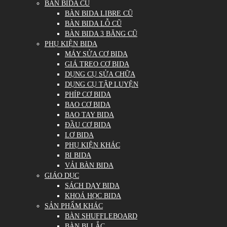
BÀN BIDA CŨ
BÀN BIDA LIBRE CŨ
BÀN BIDA LỖ CŨ
BÀN BIDA 3 BĂNG CŨ
PHỤ KIỆN BIDA
MÁY SỬA CƠ BIDA
GIÁ TREO CƠ BIDA
DỤNG CỤ SỬA CHỮA
DỤNG CỤ TẬP LUYỆN
PHÍP CƠ BIDA
BAO CƠ BIDA
BAO TAY BIDA
ĐẦU CƠ BIDA
LƠ BIDA
PHỤ KIỆN KHÁC
BI BIDA
VẢI BÀN BIDA
GIÁO DỤC
SÁCH DẠY BIDA
KHOÁ HỌC BIDA
SẢN PHẨM KHÁC
BÀN SHUFFLEBOARD
BÀN BI LẮC