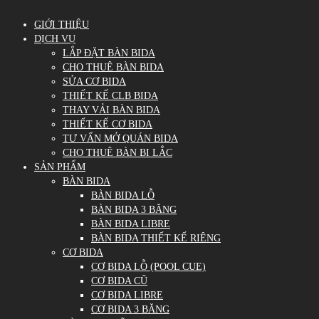
GIỚI THIỆU
DỊCH VỤ
LẮP ĐẶT BÀN BIDA
CHO THUÊ BÀN BIDA
SỬA CƠ BIDA
THIẾT KẾ CLB BIDA
THAY VẢI BÀN BIDA
THIẾT KẾ CƠ BIDA
TƯ VẤN MỞ QUÁN BIDA
CHO THUÊ BÀN BI LẮC
SẢN PHẨM
BÀN BIDA
BÀN BIDA LỖ
BÀN BIDA 3 BĂNG
BÀN BIDA LIBRE
BÀN BIDA THIẾT KẾ RIÊNG
CƠ BIDA
CƠ BIDA LỖ (POOL CUE)
CƠ BIDA CŨ
CƠ BIDA LIBRE
CƠ BIDA 3 BĂNG