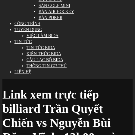
SÂN GOLF MINI
BÀN AIR HOCKEY
BÀN POKER
CÔNG TRÌNH
TUYỂN DỤNG
VIỆC LÀM BIDA
TIN TỨC
TIN TỨC BIDA
KIẾN THỨC BIDA
CÂU LẠC BỘ BIDA
THÔNG TIN CƠ THỦ
LIÊN HỆ
Link xem trực tiếp
billiard Trần Quyết
Chiến vs Nguyễn Bùi