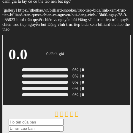
đánh giá là tay cơ có thể tạo nên bất ngờ.
[gallery] https://ithethao.vn/billiard-snooker/truc-tiep-bida/link-xem-truc-
tiep-billiard-tran-quyet-chien-vs-nguyen-bui-dang-vinh-13h00-ngay-28-9-
tt55823.html trần quyết chiến vs nguyễn bùi Đặng vĩnh truc tiep trần quyết
chiến truc tiep nguyễn bùi Đặng vĩnh truc tiep bida xem billiard thethao the
thao
0.0
0 đánh giá
0%
| 0
0%
| 0
0%
| 0
0%
| 0
0%
| 0