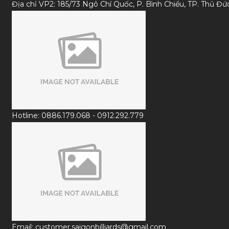
Địa chỉ VP2: 185/73 Ngô Chí Quốc, P. Bình Chiểu, TP. Thủ Đ
Hotline: 0886.179.068 - 0912.292.779
Email: customer.saigonbilliards@gmail.com