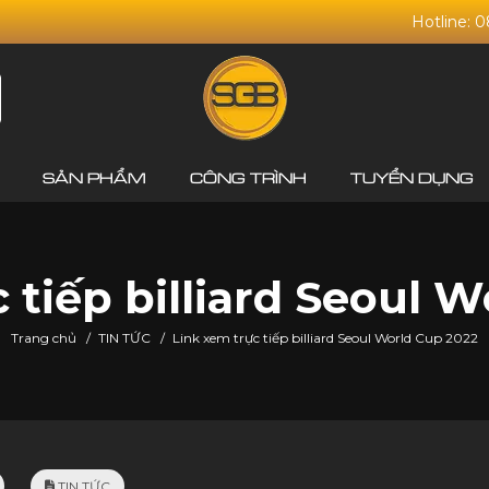
Hotline: 
SẢN PHẨM
CÔNG TRÌNH
TUYỂN DỤNG
 tiếp billiard Seoul 
Trang chủ
/
TIN TỨC
/
Link xem trực tiếp billiard Seoul World Cup 2022
TIN TỨC