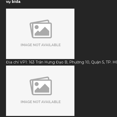
vụ bida
.
Địa chỉ VP1: 163 Trần Hưng Đạo B, Phường 10, Quận 5, TP. 