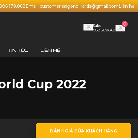
0886.179.068
Email: customer.saigonbilliards@gmail.com
Liên hệ
0
Sales
0886179068
TIN TỨC
LIÊN HỆ
World Cup 2022
ĐÁNH GIÁ CỦA KHÁCH HÀNG