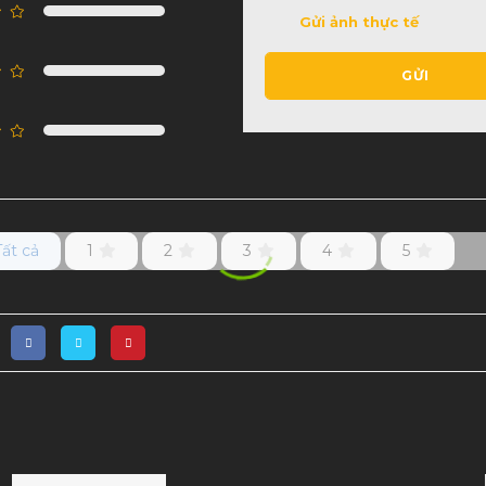
Gửi ảnh thực tế
GỬI
Tất cả
1
2
3
4
5