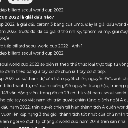
tiếp billiard seoul world cup 2022
cup 2022 là giải đấu nào?
up 2022 là giải đấu carom 3 băng của umb. Đây là giải đấu world
ăm 2022. trước đó, đã có giải ở thổ nhĩ kỳ, tphcm và mỹ. giải đượ
 28/8.
tiếp billiard seoul world cup 2022
eoul world cup 2022 sẽ diễn ra theo thể thức loại trực tiếp từ vòn
Hàng chất lượng, nhân viên tư vấn nhiệt
dịch vụ uy tín, chất lượ
 sẽ đánh theo bảng 3 tay cơ để chọn ra 1 tay cơ đi tiếp.
tình. Lần sau mình sẽ ủng hộ tiếp
up 2022 có sự tham dự của trần quyết chiến, nguyễn Đức anh chi
n trần thanh tự, mã xuân cường, Đỗ nguyễn trung hậu, trương 
với 149 vận động viên. trong đó có 29 cơ thủ việt nam. seoul world
ho các tay cơ việt nam khi trần quyết chiến từng giành ngôi Á q
 đầu năm 2022, trần quyết chiến tái hiện thành tích Á quân world
ó vươn lên xếp hạng 3 thế giới. thành tích tốt nhất của chủ nhân
 lên ngôi vô địch tại chặng 2 world cup năm 2018 trên sân nhà.