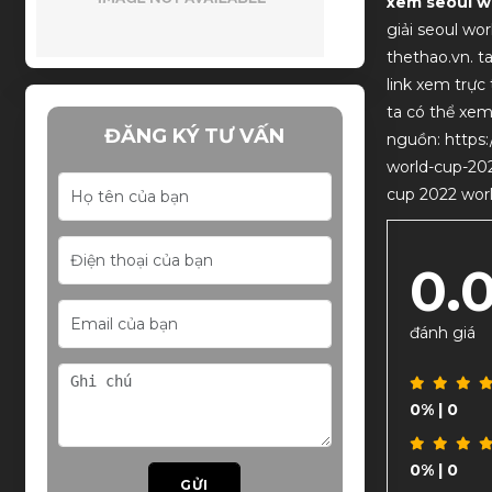
xem seoul w
giải seoul wo
thethao.vn. t
link xem trực
ta có thể xem
ĐĂNG KÝ TƯ VẤN
nguồn: https:/
world-cup-202
cup 2022 worl
0.
đánh giá
0%
| 0
0%
| 0
GỬI