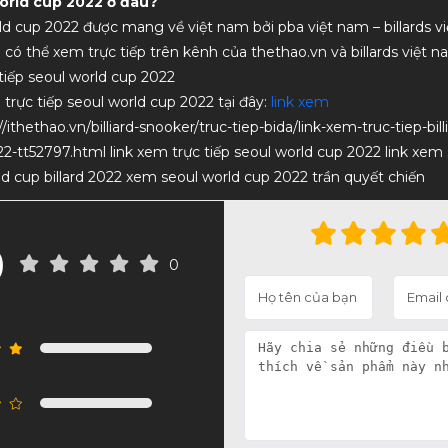
orld cup 2022 ở đâu?
rld cup 2022 được mang về việt nam bởi pba việt nam – billards v
a có thể xem trực tiếp trên kênh của thethao.vn và billards việt n
 tiếp seoul world cup 2022
 trực tiếp seoul world cup 2022 tại đây:
link xem
/ithethao.vn/billiard-snooker/truc-tiep-bida/link-xem-truc-tiep-bill
2-tt52797.html link xem trực tiếp seoul world cup 2022 link xem
d cup billard 2022 xem seoul world cup 2022 trần quyết chiến
0
0