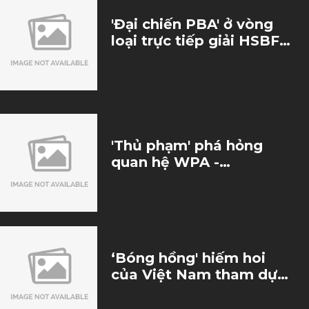
'Đại chiến PBA' ở vòng
loại trực tiếp giải HSBF
2023
24/12/2023
'Thủ phạm' phá hỏng
quan hệ WPA -
Matchroom và bí ẩn sau
27/10/2023
vụ bán thương hiệu
Nineball
‘Bóng hồng' hiếm hoi
của Việt Nam tham dự
Hanoi Open 2023: Tôi ‘tê
10/10/2023
cứng’ khi thi đấu