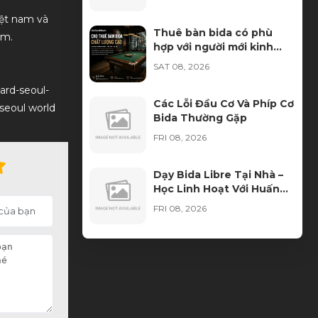
iệt nam và
Thuê bàn bida có phù
am.
hợp với người mới kinh
doanh không?
SAT 08, 2026
iard-seoul-
Các Lỗi Đầu Cơ Và Phíp Cơ
 seoul world
Bida Thường Gặp
FRI 08, 2026
Dạy Bida Libre Tại Nhà –
Học Linh Hoạt Với Huấn
Luyện Viên Đến Tận Nơi
FRI 08, 2026
Màu Vải Bàn Bida Nào
Được Các CLB Bida Ưa
Chuộng Nhất?
THU 08, 2026
Thuê bàn bida cần chuẩn