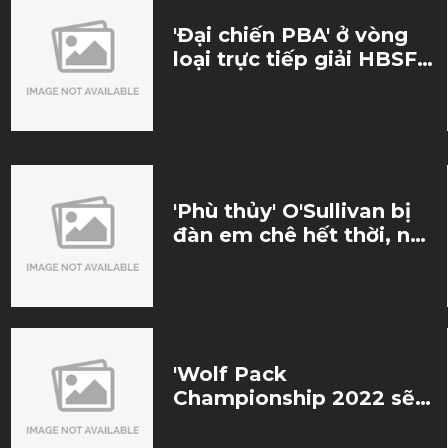
'Đại chiến PBA' ở vòng
loại trực tiếp giải HBSF
2023
25/12/2023
'Phù thủy' O'Sullivan bị
đàn em chê hết thời, nên
giải nghệ sớm
21/04/2022
'Wolf Pack
Championship 2022 sẽ
là sân chơi để tìm kiếm
09/11/2022
những tài năng triển