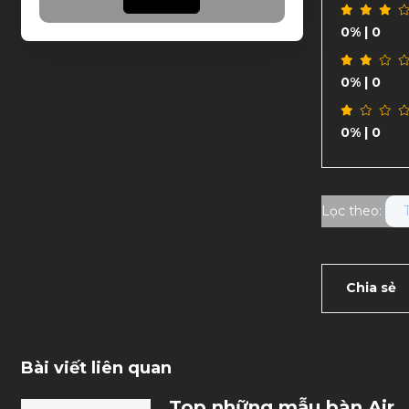
0%
| 0
0%
| 0
0%
| 0
Lọc theo:
Chia sẻ
Bài viết liên quan
Top những mẫu bàn Air