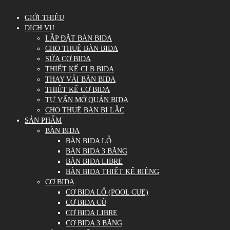
GIỚI THIỆU
DỊCH VỤ
LẮP ĐẶT BÀN BIDA
CHO THUÊ BÀN BIDA
SỬA CƠ BIDA
THIẾT KẾ CLB BIDA
THAY VẢI BÀN BIDA
THIẾT KẾ CƠ BIDA
TƯ VẤN MỞ QUÁN BIDA
CHO THUÊ BÀN BI LẮC
SẢN PHẨM
BÀN BIDA
BÀN BIDA LỖ
BÀN BIDA 3 BĂNG
BÀN BIDA LIBRE
BÀN BIDA THIẾT KẾ RIÊNG
CƠ BIDA
CƠ BIDA LỖ (POOL CUE)
CƠ BIDA CŨ
CƠ BIDA LIBRE
CƠ BIDA 3 BĂNG