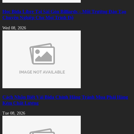
Học Bida Libre Tại Sài Gòn Billiards – Môi Trường Đào Tạo
Chuyên Nghiệp Cho Mọi Trình Độ
Wed 08, 2026
Cách Nhận Biết Vải Bida Chính Hãng Tránh Mua Phải Hàng
Kém Chất Lượng
Tue 08, 2026