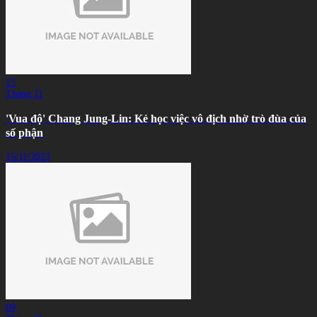
15
Tháng 11
'Vua độ' Chang Jung-Lin: Kẻ học việc vô địch nhờ trò đùa của
số phận
15/11/2023
09