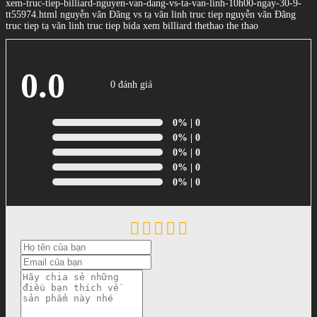
xem-truc-tiep-billiard-nguyen-van-dang-vs-ta-van-linh-10h00-ngay-30-9-
tt55974.html nguyễn văn Đãng vs tạ văn linh truc tiep nguyễn văn Đãng
truc tiep tạ văn linh truc tiep bida xem billiard thethao the thao
0.0
0 đánh giá
0%
| 0
0%
| 0
0%
| 0
0%
| 0
0%
| 0