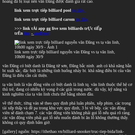
hoàng đã bị loại nên văn Đãng được đánh giá rất cao.
link xem trực tiếp billiard pool
tại đây.
link xem trực tiếp billiard carom
tại đây.
>>> link tẢi app gg live xem billiards trỰc tiẾp
trÊn
ios
-
android
link xem trực tiếp billiard nguyễn văn Đãng vs tạ văn linh,
10h00 ngày 30/9
văn Đãng có biệt danh là Đãng từ sơn, Đãng bắc ninh. anh có khả năng bắn
bi xuất sắc, đặc biệt là những tình huống nhảy bi. khả năng điều bi của văn
Đãng là điều cần cải thiện.
tạ văn linh là vận động viên có biệt danh là linh tq. văn linh thuộc thế hệ cơ
thủ trẻ, đang có nhiều kỳ vọng ở các giải trong nước. dù vậy, kỹ năng và
kinh nghiêm của tạ văn linh chưa thể bằng nhóm đầu.
về thể thức, từng ván sẽ theo quy định phá luân phiên, xếp phim. các trọng
tài xếp thấp và đề pa trong khu vực quy định, 3 bi về bếp. các vận động
viên sẽ đánh chạm 7. các vận động viên không phải gọi lỗ nếu quá rõ ràng.
các vận động viên phải gọi lỗ nếu muốn đánh bi ăn lỗ không thường thấy.
không có quy định bấm giờ.
[gallery] nguồn: https://ithethao.vn/billiard-snooker/truc-tiep-bida/link-