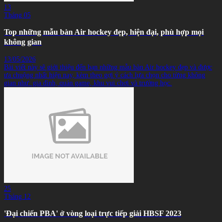
13
Tháng 05
Top những mẫu bàn Air hockey đẹp, hiện đại, phù hợp mọi
không gian
13/05/2026
Bài viết này sẽ giới thiệu đến bạn những mẫu bàn Air hockey đẹp và được
ưa chuộng nhất hiện nay, kèm theo gợi ý cách lựa chọn cho từng không
gian như: gia đình, quán game, khu vui chơi và trường học.
25
Tháng 12
'Đại chiến PBA' ở vòng loại trực tiếp giải HBSF 2023