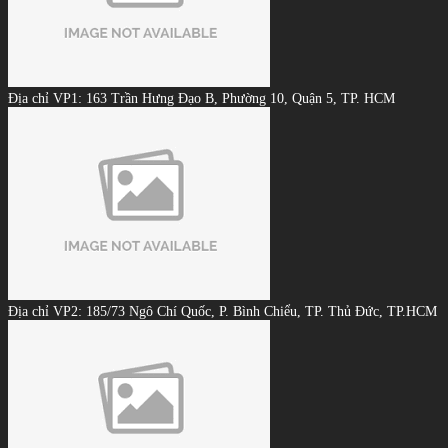
Địa chỉ VP1: 163 Trần Hưng Đạo B, Phường 10, Quận 5, TP. HCM
Địa chỉ VP2: 185/73 Ngô Chí Quốc, P. Bình Chiểu, TP. Thủ Đức, TP.HCM