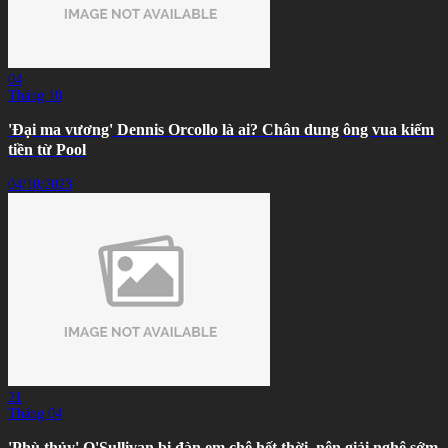
04
Tháng 10
'Đại ma vương' Dennis Orcollo là ai? Chân dung ông vua kiếm
tiền từ Pool
04/10/2023
21
Tháng 04
'Phù thủy' O'Sullivan bị đàn em chê hết thời, nên giải nghệ sớm