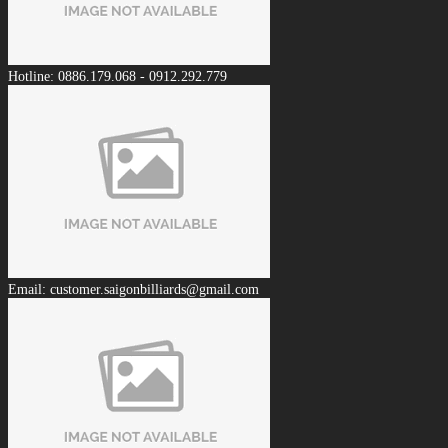
Hotline: 0886.179.068 - 0912.292.779
Email: customer.saigonbilliards@gmail.com