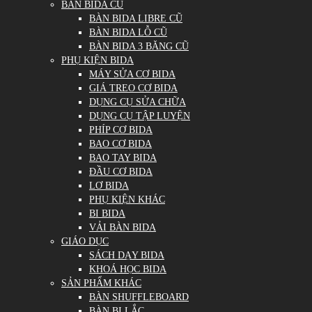
BÀN BIDA CŨ
BÀN BIDA LIBRE CŨ
BÀN BIDA LỖ CŨ
BÀN BIDA 3 BĂNG CŨ
PHỤ KIỆN BIDA
MÁY SỬA CƠ BIDA
GIÁ TREO CƠ BIDA
DỤNG CỤ SỬA CHỮA
DỤNG CỤ TẬP LUYỆN
PHÍP CƠ BIDA
BAO CƠ BIDA
BAO TAY BIDA
ĐẦU CƠ BIDA
LƠ BIDA
PHỤ KIỆN KHÁC
BI BIDA
VẢI BÀN BIDA
GIÁO DỤC
SÁCH DẠY BIDA
KHOÁ HỌC BIDA
SẢN PHẨM KHÁC
BÀN SHUFFLEBOARD
BÀN BI LẮC