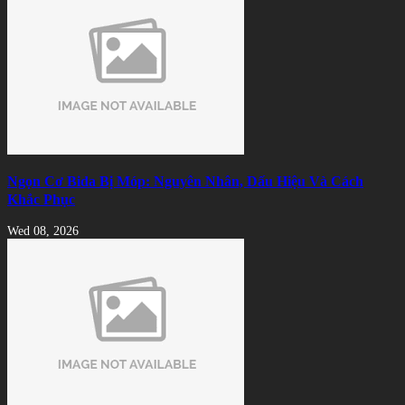
Ngọn Cơ Bida Bị Móp: Nguyên Nhân, Dấu Hiệu Và Cách
Khắc Phục
Wed 08, 2026