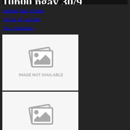
10h00 ngày 30/9
Bàn Bida Thiết Kế Riêng
Tư Vấn Mở CLB Bida
Trang chủ
/
TIN TỨC
/
Cho Thuê Bàn Bia
Link xem trực tiếp billiard Nguyễn Văn Đãng vs Tạ Văn Linh, 10h00 ngày 30/9