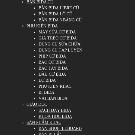
BÀN BIDA CŨ
BÀN BIDA LIBRE CŨ
BÀN BIDA LỖ CŨ
BÀN BIDA 3 BĂNG CŨ
PHỤ KIỆN BIDA
MÁY SỬA CƠ BIDA
GIÁ TREO CƠ BIDA
DỤNG CỤ SỬA CHỮA
DỤNG CỤ TẬP LUYỆN
PHÍP CƠ BIDA
BAO CƠ BIDA
BAO TAY BIDA
ĐẦU CƠ BIDA
LƠ BIDA
PHỤ KIỆN KHÁC
BI BIDA
VẢI BÀN BIDA
GIÁO DỤC
SÁCH DẠY BIDA
KHOÁ HỌC BIDA
SẢN PHẨM KHÁC
BÀN SHUFFLEBOARD
BÀN BI LẮC