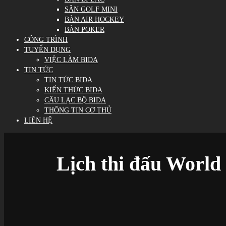
SÂN GOLF MINI
BÀN AIR HOCKEY
BÀN POKER
CÔNG TRÌNH
TUYỂN DỤNG
VIỆC LÀM BIDA
TIN TỨC
TIN TỨC BIDA
KIẾN THỨC BIDA
CÂU LẠC BỘ BIDA
THÔNG TIN CƠ THỦ
LIÊN HỆ
Lịch thi đấu World