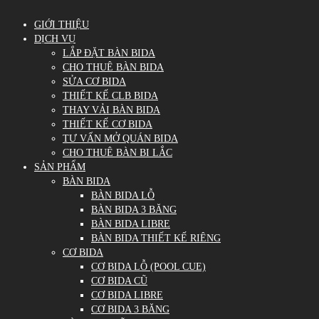
GIỚI THIỆU
DỊCH VỤ
LẮP ĐẶT BÀN BIDA
CHO THUÊ BÀN BIDA
SỬA CƠ BIDA
THIẾT KẾ CLB BIDA
THAY VẢI BÀN BIDA
THIẾT KẾ CƠ BIDA
TƯ VẤN MỞ QUÁN BIDA
CHO THUÊ BÀN BI LẮC
SẢN PHẨM
BÀN BIDA
BÀN BIDA LỖ
BÀN BIDA 3 BĂNG
BÀN BIDA LIBRE
BÀN BIDA THIẾT KẾ RIÊNG
CƠ BIDA
CƠ BIDA LỖ (POOL CUE)
CƠ BIDA CŨ
CƠ BIDA LIBRE
CƠ BIDA 3 BĂNG