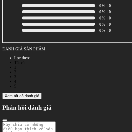
0%
| 0
0%
| 0
0%
| 0
0%
| 0
0%
| 0
ĐÁNH GIÁ SẢN PHẨM
Lọc theo:
Tất cả
1
2
3
4
5
Xem tất cả đánh giá
Phản hồi đánh giá