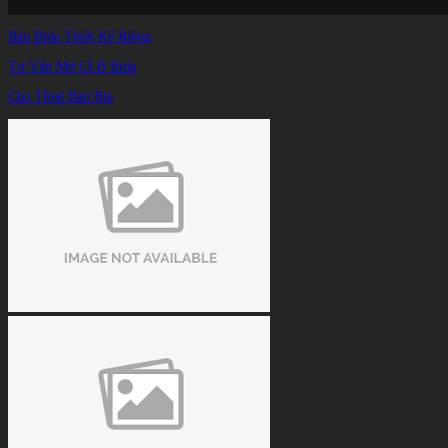
Bàn Bida Thiết Kế Riêng
Tư Vấn Mở CLB Bida
Cho Thuê Bàn Bia