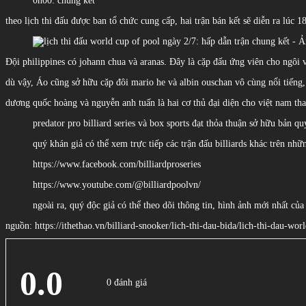
0h00: chung kết
theo lịch thi đấu được ban tổ chức cung cấp, hai trận bán kết sẽ diễn ra lúc 1
Đội philippines có johann chua và aranas. Đây là cặp đấu ứng viên cho ngôi v
dù vậy, Áo cũng sở hữu cặp đôi mario he và albin ouschan vô cùng nổi tiếng,
dương quốc hoàng và nguyễn anh tuấn là hai cơ thủ đại diện cho việt nam tha
predator pro billiard series và box sports đạt thỏa thuận sở hữu bản 
quý khán giả có thể xem trực tiếp các trận đấu billiards khác trên nhữ
https://www.facebook.com/billiardproseries
https://www.youtube.com/@billiardpoolvn/
ngoài ra, quý độc giả có thể theo dõi thông tin, hình ảnh mới nhất của
nguồn: https://ithethao.vn/billiard-snooker/lich-thi-dau-bida/lich-thi-dau-w
0.0
0 đánh giá