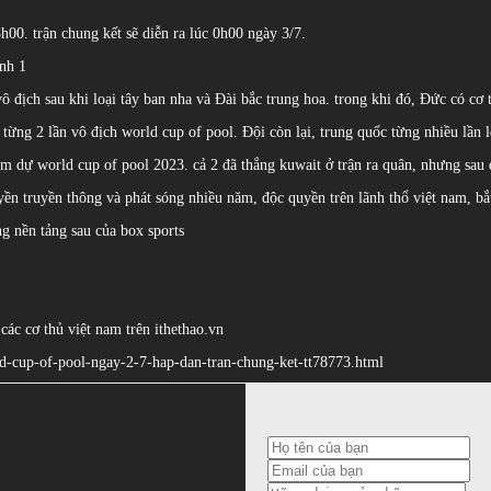
8h00. trận chung kết sẽ diễn ra lúc 0h00 ngày 3/7.
ô địch sau khi loại tây ban nha và Đài bắc trung hoa. trong khi đó, Đức có cơ t
 từng 2 lần vô địch world cup of pool. Đội còn lại, trung quốc từng nhiều lần
m dự world cup of pool 2023. cả 2 đã thắng kuwait ở trận ra quân, nhưng sau 
quyền truyền thông và phát sóng nhiều năm, độc quyền trên lãnh thổ việt nam, b
ng nền tảng sau của box sports
 các cơ thủ việt nam trên ithethao.vn
orld-cup-of-pool-ngay-2-7-hap-dan-tran-chung-ket-tt78773.html