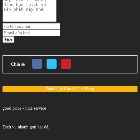
Gửi
Chia sẻ
Đánh Giá Của Khách Hàng
good price - nice service
Dịch vụ nhanh gọn hạt dẻ.