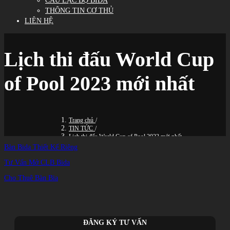
CÂU LẠC BỘ BIDA
THÔNG TIN CƠ THỦ
LIÊN HỆ
Lịch thi đấu World Cup
of Pool 2023 mới nhất
Trang chủ
/
TIN TỨC
/
Lịch thi đấu World Cup of Pool 2023 mới nhất
Bàn Bida Thiết Kế Riêng
Tư Vấn Mở CLB Bida
Cho Thuê Bàn Bia
ĐĂNG KÝ TƯ VẤN