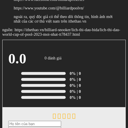
https://www.youtube.com/@billiardpoolvn/
ngoài ra, quý độc giả có thể theo dõi thông tin, hình ảnh mới
nhất của các cơ thủ việt nam trên ithethao.vn
nguồn: https://ithethao.vn/billiard-snooker/lich-thi-dau-bida/lich-thi-dau-
world-cup-of-pool-2023-moi-nhat-tt78437.html
0.0
0 đánh giá
0%
| 0
0%
| 0
0%
| 0
0%
| 0
0%
| 0