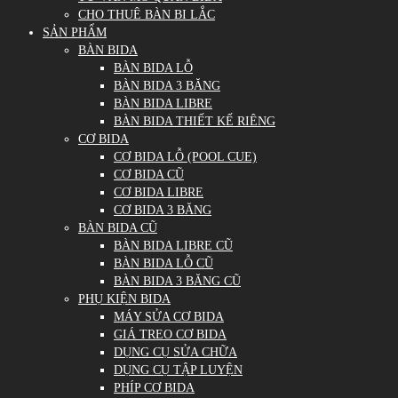
CHO THUÊ BÀN BI LẮC
SẢN PHẨM
BÀN BIDA
BÀN BIDA LỖ
BÀN BIDA 3 BĂNG
BÀN BIDA LIBRE
BÀN BIDA THIẾT KẾ RIÊNG
CƠ BIDA
CƠ BIDA LỖ (POOL CUE)
CƠ BIDA CŨ
CƠ BIDA LIBRE
CƠ BIDA 3 BĂNG
BÀN BIDA CŨ
BÀN BIDA LIBRE CŨ
BÀN BIDA LỖ CŨ
BÀN BIDA 3 BĂNG CŨ
PHỤ KIỆN BIDA
MÁY SỬA CƠ BIDA
GIÁ TREO CƠ BIDA
DỤNG CỤ SỬA CHỮA
DỤNG CỤ TẬP LUYỆN
PHÍP CƠ BIDA