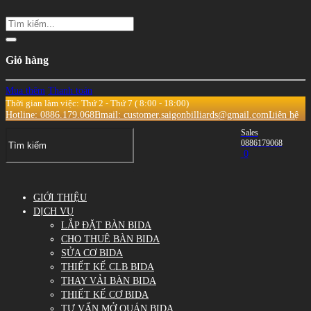
Giỏ hàng
Mua thêm
Thanh toán
Thời gian làm việc: Thứ 2 - Thứ 7 ( 8:00 - 18:00)
Hotline: 0886.179.068
Email: customer.saigonbilliards@gmail.com
Liên hệ
Sales
0886179068
0
GIỚI THIỆU
DỊCH VỤ
LẮP ĐẶT BÀN BIDA
CHO THUÊ BÀN BIDA
SỬA CƠ BIDA
THIẾT KẾ CLB BIDA
THAY VẢI BÀN BIDA
THIẾT KẾ CƠ BIDA
TƯ VẤN MỞ QUÁN BIDA