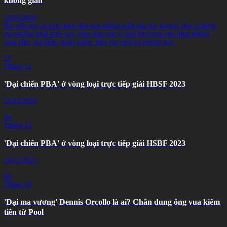
không gian
13/05/2026
Bài viết này sẽ giới thiệu đến bạn những mẫu bàn Air hockey đẹp và được
ưa chuộng nhất hiện nay, kèm theo gợi ý cách lựa chọn cho từng không
gian như: gia đình, quán game, khu vui chơi và trường học.
25
Tháng 12
'Đại chiến PBA' ở vòng loại trực tiếp giải HBSF 2023
25/12/2023
24
Tháng 12
'Đại chiến PBA' ở vòng loại trực tiếp giải HSBF 2023
24/12/2023
04
Tháng 10
'Đại ma vương' Dennis Orcollo là ai? Chân dung ông vua kiếm
tiền từ Pool