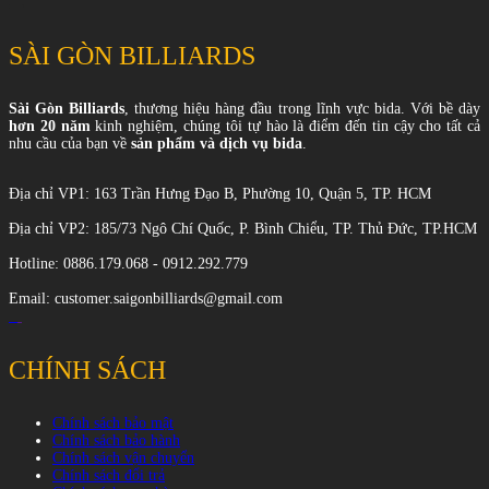
SÀI GÒN BILLIARDS
Sài Gòn Billiards
, thương hiệu hàng đầu trong lĩnh vực bida. Với bề dày
hơn 20 năm
kinh nghiệm, chúng tôi tự hào là điểm đến tin cậy cho tất cả
nhu cầu của bạn về
sản phẩm và dịch vụ bida
.
Địa chỉ VP1: 163 Trần Hưng Đạo B, Phường 10, Quận 5, TP. HCM
Địa chỉ VP2: 185/73 Ngô Chí Quốc, P. Bình Chiểu, TP. Thủ Đức, TP.HCM
Hotline: 0886.179.068 - 0912.292.779
Email: customer.saigonbilliards@gmail.com
CHÍNH SÁCH
Chính sách bảo mật
Chính sách bảo hành
Chính sách vận chuyển
Chính sách đổi trả