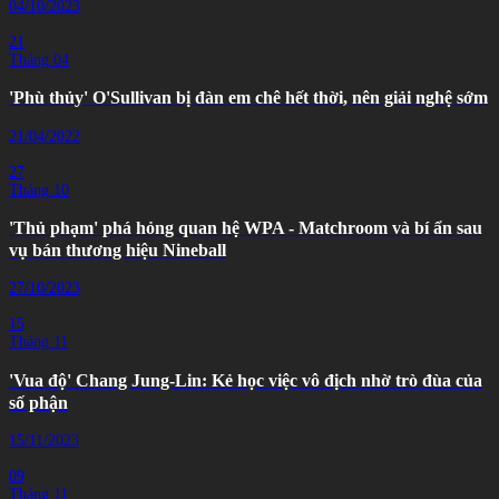
04/10/2023
21
Tháng 04
'Phù thủy' O'Sullivan bị đàn em chê hết thời, nên giải nghệ sớm
21/04/2022
27
Tháng 10
'Thủ phạm' phá hỏng quan hệ WPA - Matchroom và bí ẩn sau
vụ bán thương hiệu Nineball
27/10/2023
15
Tháng 11
'Vua độ' Chang Jung-Lin: Kẻ học việc vô địch nhờ trò đùa của
số phận
15/11/2023
09
Tháng 11