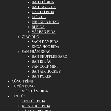
BAO CƠ BIDA
BAO TAY BIDA
ĐẦU CƠ BIDA
LƠ BIDA
PHỤ KIỆN KHÁC
BI BIDA
VẢI BÀN BIDA
GIÁO DỤC
SÁCH DẠY BIDA
KHOÁ HỌC BIDA
SẢN PHẨM KHÁC
BÀN SHUFFLEBOARD
BÀN BI LẮC
SÂN GOLF MINI
BÀN AIR HOCKEY
BÀN POKER
CÔNG TRÌNH
TUYỂN DỤNG
VIỆC LÀM BIDA
TIN TỨC
TIN TỨC BIDA
KIẾN THỨC BIDA