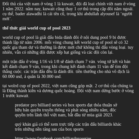
Đối thủ của việt nam ở vòng 1 là kuwait, đội đã loại chính việt nam ở vòng
1 năm 2022. năm nay, kuwait cũng thay 1 cơ thủ trong cặp đôi năm ngoái.
cụ thể, bader alawadhi là cái tên cũ, trong khi abdullah alyousef là ‘người
mới’.
thể thức giải world cup of pool 2023
world cup of pool là giải đấu bida đánh đôi ở nội dung pool 9 bi được
thành lập từ năm 2006. mỗi vòng chung kết world cup of pool sẽ có 32
quốc gia tham dự và thường là được mời chứ không thi đấu vòng loại. tuy
nhiên, vẫn có những đội được xếp hạt giống và các đội còn lại.
một trận đấu ở vòng 1/16 và 1/8 sẽ đánh chạm 7 ván. vòng tứ kết và bán
kết đánh chạm 9 ván, trong khi chung kết đánh chạm 11 ván để tìm đội
thắng cuộc. các trận đấu đều là đánh đôi. tiền thưởng cho nhà vô địch là
60.000 usd, á quân là 30.000 usd.
tại wolrd cup of pool 2022, việt nam cũng góp mặt. 2 cơ thủ của chúng ta
là Đặng thành kiên và dương quốc hoàng. Đội việt nam dừng bước ở vòng
1 trước kuwait.
predator pro billiard series và box sports đạt thỏa thuận sở
hữu bản quyền truyền thông và phát sóng nhiều năm, độc
quyền trên lãnh thổ việt nam, bắt đầu từ mùa giải 2023.
quý khán giả có thể xem trực tiếp các trận đấu billiards khác
trên những nền tảng sau của box sports
https://www.facebook.com/billiardproseries