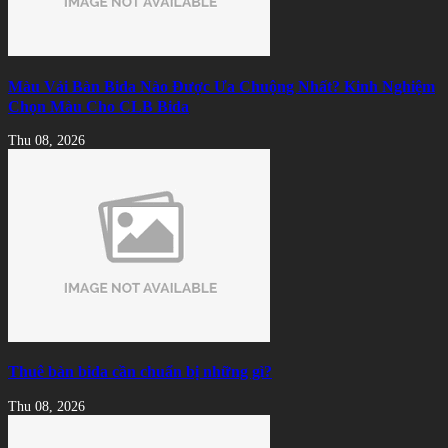
Màu Vải Bàn Bida Nào Được Ưa Chuộng Nhất? Kinh Nghiệm
Chọn Màu Cho CLB Bida
Thu 08, 2026
Thuê bàn bida cần chuẩn bị những gì?
Thu 08, 2026