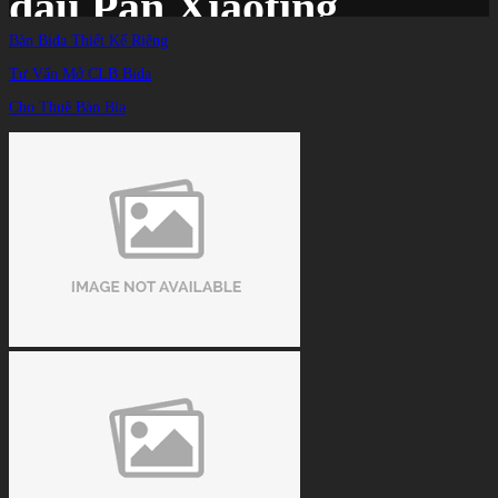
đầu Pan Xiaoting
Bàn Bida Thiết Kế Riêng
Tư Vấn Mở CLB Bida
Trang chủ
/
TIN TỨC
/
Cho Thuê Bàn Bia
Lịch thi đấu Vô địch 10 bi nữ thế giới 2023 ngày 20/10: Allison Fisher đối đầu
Pan Xiaoting