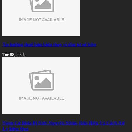
Xu hướng thuê bàn bida thay vì đầu tư sở hữu
Tue 08, 2026
Ngọn Cơ Bida Bị Nứt: Nguyên Nhân, Dấu Hiệu Và Cách Xử
Lý Hiệu Quả