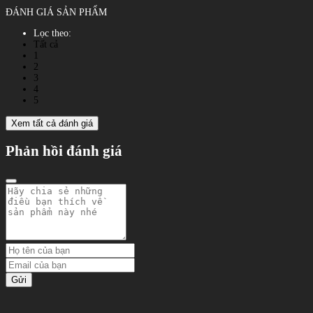
ĐÁNH GIÁ SẢN PHẨM
Lọc theo:
Tất cả
1
2
3
4
5
Xem tất cả đánh giá
Phản hồi đánh giá
Gửi