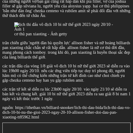
của những người vợ/bạn gái cũng rất hấp dẫn khi pia filler, vợ của joshua
filler sẽ gặp silviana lu, người yêu của aloysius yapp. hai cơ thủ philippines
'bắn như đàn ông' chezka centeno và rubilen amit sẽ phải đối đầu với những
thử thách đến từ châu Âu.
cơ thủ pan xiaoting - Ảnh getty
trận chiến giữa 'người đàn bà quyền lực' allison fisher và nữ hoàng billiards
pan xiaoting chắc chắn sẽ rất hấp dẫn. allison fisher là nữ cơ thủ đời đầu,
mang phong cách tomboy. trong khi đó, pan xiaoting là huyền thoại sắc đẹp
của làng billiards thế giới.
các trận đấu của vòng 1/8 giải vô địch 10 bi nữ thế giới 2023 sẽ diễn ra vào
lúc 19h00 ngày 20/10. nếu các ứng viên tiếp tục duy trì phong độ, người
hâm mộ có thể chứng kiến những trận tứ kết đỉnh cao như choi chieh yu
gặp chezka centeno hay han yu gặp rubilen amit.
các trận tứ kết sẽ diễn ra lúc 23h00 ngày 20/10. vào ngày 21/10 sẽ diễn ra
bán kết và chung kết. giải 10 bi nữ thế giới 2023 diễn ra sau giải 8 bi nam 1
ngày và kết thúc trước 1 ngày.
nguồn: https://ithethao.vn/billiard-snooker/lich-thi-dau-bida/lich-thi-dau-vo-
dich-10-bi-nu-the-gioi-2023-ngay-20-10-allison-fisher-doi-dau-pan-
xiaoting-tt85962.html