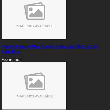
Ngọn Cơ Bida Bị Móp: Nguyên Nhân, Dấu Hiệu Và Cách
Khắc Phục
Wed 08, 2026