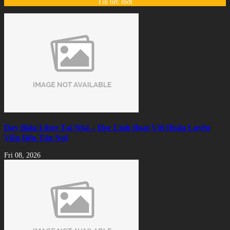
Tin tức mới
Dạy Bida Libre Tại Nhà – Học Linh Hoạt Với Huấn Luyện
Viên Đến Tận Nơi
Fri 08, 2026