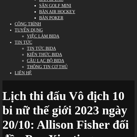
SÂN GOLF MINI
BÀN AIR HOCKEY
BÀN POKER
CÔNG TRÌNH
TUYỂN DỤNG
VIỆC LÀM BIDA
TIN TỨC
TIN TỨC BIDA
KIẾN THỨC BIDA
CÂU LẠC BỘ BIDA
THÔNG TIN CƠ THỦ
LIÊN HỆ
Lịch thi đấu Vô địch 10
bi nữ thế giới 2023 ngày
20/10: Allison Fisher đối