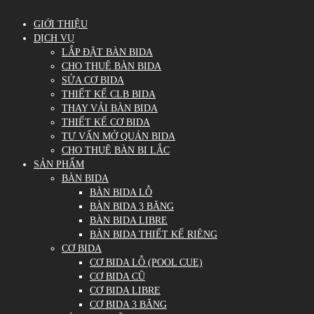
GIỚI THIỆU
DỊCH VỤ
LẮP ĐẶT BÀN BIDA
CHO THUÊ BÀN BIDA
SỬA CƠ BIDA
THIẾT KẾ CLB BIDA
THAY VẢI BÀN BIDA
THIẾT KẾ CƠ BIDA
TƯ VẤN MỞ QUÁN BIDA
CHO THUÊ BÀN BI LẮC
SẢN PHẨM
BÀN BIDA
BÀN BIDA LỖ
BÀN BIDA 3 BĂNG
BÀN BIDA LIBRE
BÀN BIDA THIẾT KẾ RIÊNG
CƠ BIDA
CƠ BIDA LỖ (POOL CUE)
CƠ BIDA CŨ
CƠ BIDA LIBRE
CƠ BIDA 3 BĂNG