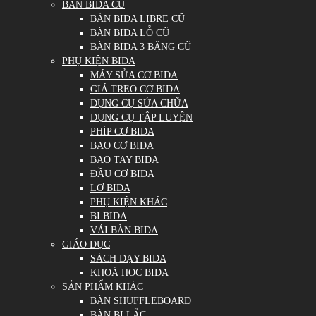
BÀN BIDA CŨ
BÀN BIDA LIBRE CŨ
BÀN BIDA LỖ CŨ
BÀN BIDA 3 BĂNG CŨ
PHỤ KIỆN BIDA
MÁY SỬA CƠ BIDA
GIÁ TREO CƠ BIDA
DỤNG CỤ SỬA CHỮA
DỤNG CỤ TẬP LUYỆN
PHÍP CƠ BIDA
BAO CƠ BIDA
BAO TAY BIDA
ĐẦU CƠ BIDA
LƠ BIDA
PHỤ KIỆN KHÁC
BI BIDA
VẢI BÀN BIDA
GIÁO DỤC
SÁCH DẠY BIDA
KHOÁ HỌC BIDA
SẢN PHẨM KHÁC
BÀN SHUFFLEBOARD
BÀN BI LẮC