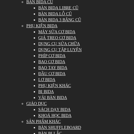
BÀN BIDA CŨ
BÀN BIDA LIBRE CŨ
BÀN BIDA LỖ CŨ
BÀN BIDA 3 BĂNG CŨ
PHỤ KIỆN BIDA
MÁY SỬA CƠ BIDA
GIÁ TREO CƠ BIDA
DỤNG CỤ SỬA CHỮA
DỤNG CỤ TẬP LUYỆN
PHÍP CƠ BIDA
BAO CƠ BIDA
BAO TAY BIDA
ĐẦU CƠ BIDA
LƠ BIDA
PHỤ KIỆN KHÁC
BI BIDA
VẢI BÀN BIDA
GIÁO DỤC
SÁCH DẠY BIDA
KHOÁ HỌC BIDA
SẢN PHẨM KHÁC
BÀN SHUFFLEBOARD
BÀN BI LẮC