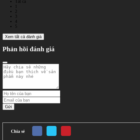
Tất cả
1
2
3
4
5
Xem tất cả đánh giá
Phản hồi đánh giá
Gửi
Chia sẻ