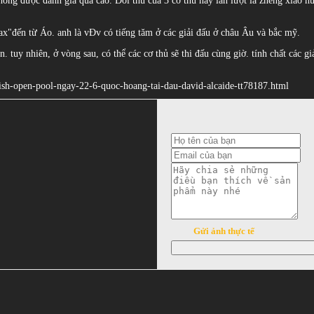
ông được đánh giá quá cao. Đối thủ của 3 cơ thủ này lần lượt là zheng xiao hua
ax"đến từ Áo. anh là vĐv có tiếng tăm ở các giải đấu ở châu Âu và bắc mỹ.
 tuy nhiên, ở vòng sau, có thể các cơ thủ sẽ thi đấu cùng giờ. tính chất các gi
panish-open-pool-ngay-22-6-quoc-hoang-tai-dau-david-alcaide-tt78187.html
Gửi ảnh thực tế