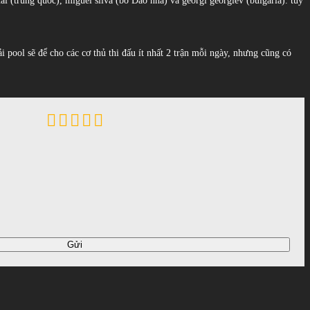
i (trung quốc), miguel silva (bồ Đào nha) và georgi georgiev (bulgaria). tuy
ải pool sẽ để cho các cơ thủ thi đấu ít nhất 2 trận mỗi ngày, nhưng cũng có
Gửi