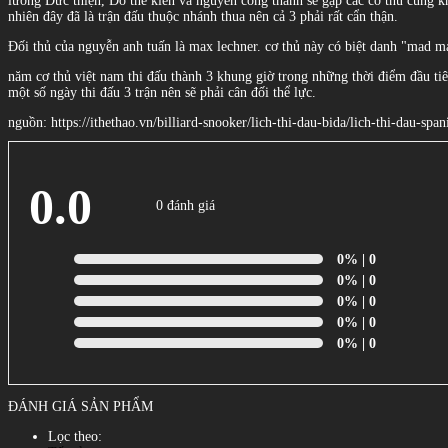
lường Đức thiện, Đỗ thế kiên và nguyễn công thành sẽ gặp các cơ thủ cũng kh
nhiên đây đã là trận đấu thuộc nhánh thua nên cả 3 phải rất cẩn thận.
Đối thủ của nguyễn anh tuấn là max lechner. cơ thủ này có biệt danh "mad m
năm cơ thủ việt nam thi đấu thành 3 khung giờ trong những thời điểm đầu tiên.
một số ngày thi đấu 3 trận nên sẽ phải cân đối thể lực.
nguồn: https://ithethao.vn/billiard-snooker/lich-thi-dau-bida/lich-thi-dau-s
0.0
0 đánh giá
0%
| 0
0%
| 0
0%
| 0
0%
| 0
0%
| 0
ĐÁNH GIÁ SẢN PHẨM
Lọc theo: