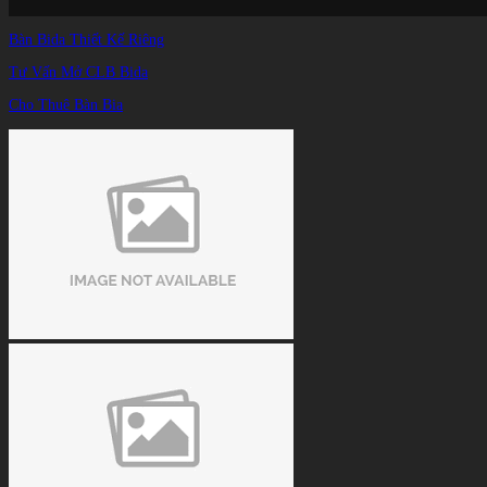
Bàn Bida Thiết Kế Riêng
Tư Vấn Mở CLB Bida
Cho Thuê Bàn Bia