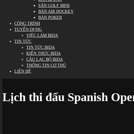
SÂN GOLF MINI
BÀN AIR HOCKEY
BÀN POKER
CÔNG TRÌNH
TUYỂN DỤNG
VIỆC LÀM BIDA
TIN TỨC
TIN TỨC BIDA
KIẾN THỨC BIDA
CÂU LẠC BỘ BIDA
THÔNG TIN CƠ THỦ
LIÊN HỆ
Lịch thi đấu Spanish Ope