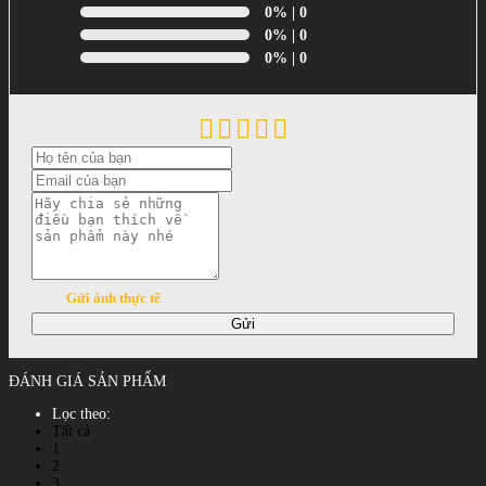
0%
| 0
0%
| 0
0%
| 0
Gửi ảnh thực tế
Gửi
ĐÁNH GIÁ SẢN PHẨM
Lọc theo:
Tất cả
1
2
3