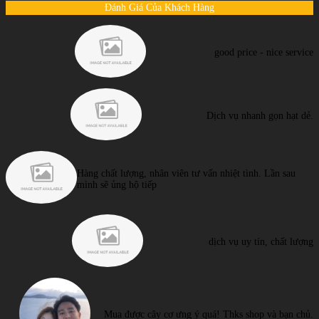
Đánh Giá Của Khách Hàng
good price - nice service
Dịch vụ nhanh gọn hạt dẻ.
Hàng chất lượng, nhân viên tư vấn nhiệt tình. Lần sau
mình sẽ ủng hộ tiếp
dịch vụ uy tín, chất lượng
Mua được cây cơ ưng ý quá! Thks shop và bạn chủ.