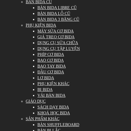
BÀN BIDA CŨ
BÀN BIDA LIBRE CŨ
BÀN BIDA LỖ CŨ
BÀN BIDA 3 BĂNG CŨ
PHỤ KIỆN BIDA
MÁY SỬA CƠ BIDA
GIÁ TREO CƠ BIDA
DỤNG CỤ SỬA CHỮA
DỤNG CỤ TẬP LUYỆN
PHÍP CƠ BIDA
BAO CƠ BIDA
BAO TAY BIDA
ĐẦU CƠ BIDA
LƠ BIDA
PHỤ KIỆN KHÁC
BI BIDA
VẢI BÀN BIDA
GIÁO DỤC
SÁCH DẠY BIDA
KHOÁ HỌC BIDA
SẢN PHẨM KHÁC
BÀN SHUFFLEBOARD
BÀN BI LẮC