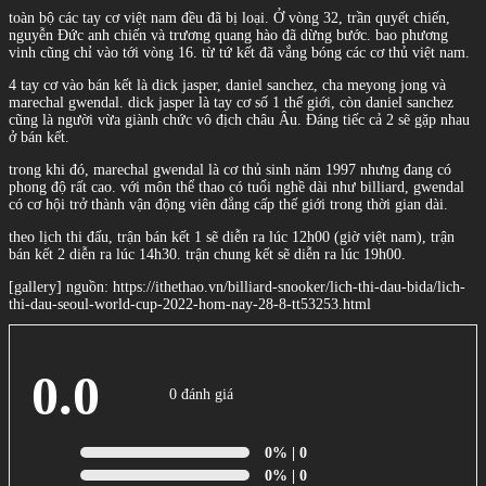
toàn bộ các tay cơ việt nam đều đã bị loại. Ở vòng 32, trần quyết chiến,
nguyễn Đức anh chiến và trương quang hào đã dừng bước. bao phương
vinh cũng chỉ vào tới vòng 16. từ tứ kết đã vắng bóng các cơ thủ việt nam.
4 tay cơ vào bán kết là dick jasper, daniel sanchez, cha meyong jong và
marechal gwendal. dick jasper là tay cơ số 1 thế giới, còn daniel sanchez
cũng là người vừa giành chức vô địch châu Âu. Đáng tiếc cả 2 sẽ gặp nhau
ở bán kết.
trong khi đó, marechal gwendal là cơ thủ sinh năm 1997 nhưng đang có
phong độ rất cao. với môn thể thao có tuổi nghề dài như billiard, gwendal
có cơ hội trở thành vận động viên đẳng cấp thế giới trong thời gian dài.
theo lịch thi đấu, trận bán kết 1 sẽ diễn ra lúc 12h00 (giờ việt nam), trận
bán kết 2 diễn ra lúc 14h30. trận chung kết sẽ diễn ra lúc 19h00.
[gallery] nguồn: https://ithethao.vn/billiard-snooker/lich-thi-dau-bida/lich-
thi-dau-seoul-world-cup-2022-hom-nay-28-8-tt53253.html
0.0
0 đánh giá
0%
| 0
0%
| 0