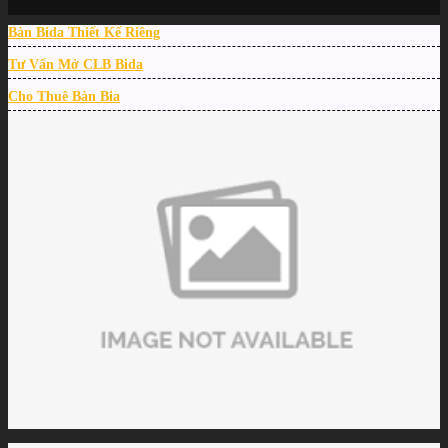
Trang chủ
/
Bàn Bida Thiết Kế Riêng
TIN TỨC
/
Lịch thi đấu Seoul World Cup 2022 hôm nay 28/8: Dick Jasper có lên ngôi?
Tư Vấn Mở CLB Bida
Cho Thuê Bàn Bia