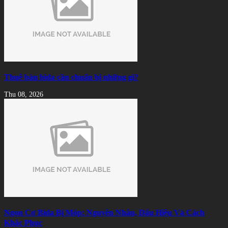
Thuê bàn bida cần chuẩn bị những gì?
Thu 08, 2026
Ngọn Cơ Bida Bị Móp: Nguyên Nhân, Dấu Hiệu Và Cách
Khắc Phục