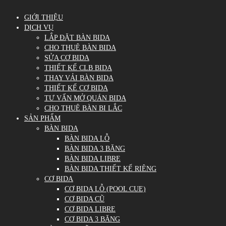
GIỚI THIỆU
DỊCH VỤ
LẮP ĐẶT BÀN BIDA
CHO THUÊ BÀN BIDA
SỬA CƠ BIDA
THIẾT KẾ CLB BIDA
THAY VẢI BÀN BIDA
THIẾT KẾ CƠ BIDA
TƯ VẤN MỞ QUÁN BIDA
CHO THUÊ BÀN BI LẮC
SẢN PHẨM
BÀN BIDA
BÀN BIDA LỖ
BÀN BIDA 3 BĂNG
BÀN BIDA LIBRE
BÀN BIDA THIẾT KẾ RIÊNG
CƠ BIDA
CƠ BIDA LỖ (POOL CUE)
CƠ BIDA CŨ
CƠ BIDA LIBRE
CƠ BIDA 3 BĂNG