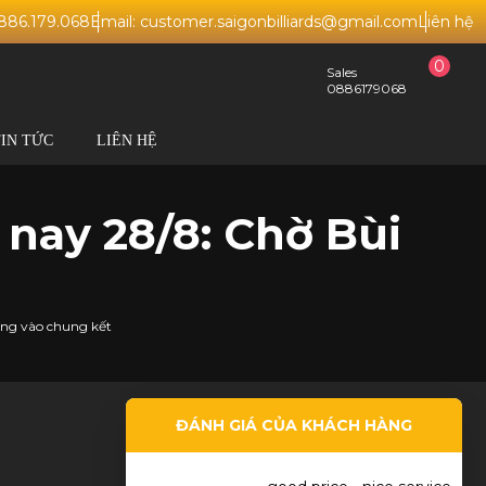
0886.179.068
Email: customer.saigonbilliards@gmail.com
Liên hệ
0
Sales
0886179068
TIN TỨC
LIÊN HỆ
 nay 28/8: Chờ Bùi
àng vào chung kết
ĐÁNH GIÁ CỦA KHÁCH HÀNG