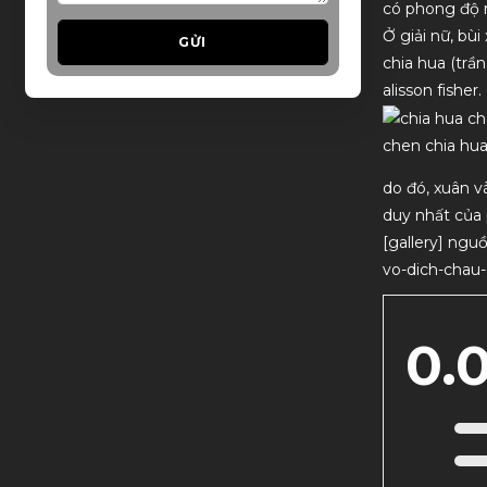
có phong độ r
Ở giải nữ, bù
GỬI
chia hua (trầ
alisson fishe
chen chia hu
do đó, xuân v
duy nhất của 
[gallery] nguồ
vo-dich-chau
0.