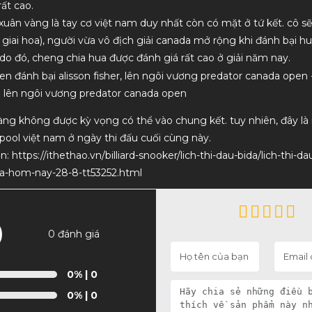
ất cao.
i xuân vàng là tay cơ việt nam duy nhất còn có mặt ở tứ kết. cô 
n giai hoa), người vừa vô địch giải canada mở rộng khi đánh bại h
r. do đó, cheng chia hua được đánh giá rất cao ở giải năm nay.
a lên ngôi vương predator canada open
àng không được kỳ vọng có thể vào chung kết. tuy nhiên, đây là
pool việt nam ở ngày thi đấu cuối cùng này.
n: https://ithethao.vn/billiard-snooker/lich-thi-dau-bida/lich-thi-da
-a-hom-nay-28-8-tt53252.html
0
0 đánh giá
0%
| 0
0%
| 0