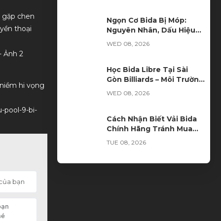
sẽ gặp chen
Ngọn Cơ Bida Bị Móp:
uyền thoại
Nguyên Nhân, Dấu Hiệu
Và Cách Khắc Phục
WED 08, 2026
Học Bida Libre Tại Sài
Gòn Billiards – Môi Trường
 niềm hi vọng
Đào Tạo Chuyên Nghiệp
WED 08, 2026
Cho Mọi Trình Độ
u-pool-9-bi-
Cách Nhận Biết Vải Bida
Chính Hãng Tránh Mua
Phải Hàng Kém Chất
TUE 08, 2026
Lượng
Xu hướng thuê bàn bida
thay vì đầu tư sở hữu
TUE 08, 2026
Ngọn Cơ Bida Bị Nứt: