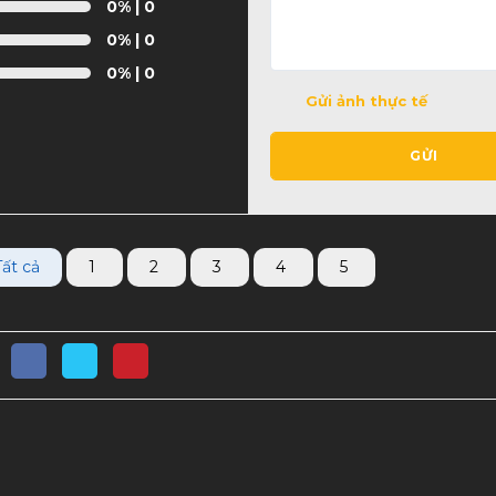
0%
| 0
0%
| 0
0%
| 0
Gửi ảnh thực tế
GỬI
Tất cả
1
2
3
4
5