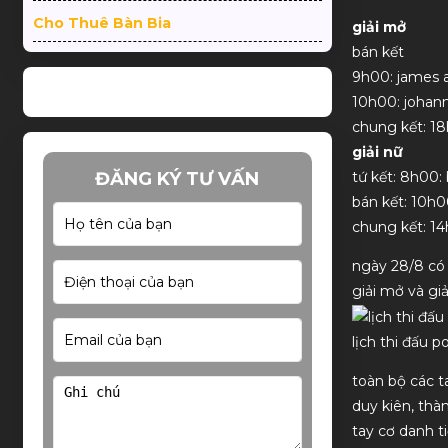
Cho Thuê Bàn Bia
giải mở
bán kết
9h00: james a
10h00: johann
chung kết: 1
giải nữ
ĐĂNG KÝ TƯ VẤN
tứ kết: 8h00:
bán kết: 10h
chung kết: 1
ngày 28/8 có 
giải mở và giả
lịch thi đấu 
toàn bộ các t
duy kiên, thà
tay cơ danh t