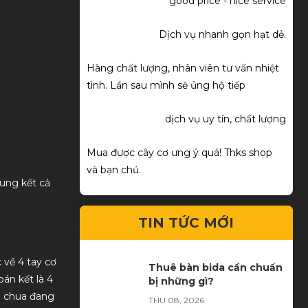
good price - nice service
Dịch vụ nhanh gọn hạt dẻ.
Hàng chất lượng, nhân viên tư vấn nhiệt
tình. Lần sau mình sẽ ủng hộ tiếp
dịch vụ uy tín, chất lượng
Mua được cây cơ ưng ý quá! Thks shop
và bạn chủ.
hung kết cả
TIN TỨC MỚI
 về 4 tay cơ
Thuê bàn bida cần chuẩn
bán kết là 4
bị những gì?
nn chua đang
THU 08, 2026