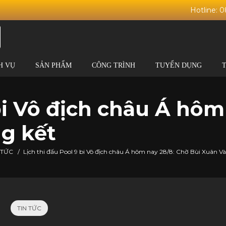
Hotline: 
H VỤ
SẢN PHẨM
CÔNG TRÌNH
TUYỂN DỤNG
bi Vô địch châu Á hôm
g kết
 TỨC
/
Lịch thi đấu Pool 9 bi Vô địch châu Á hôm nay 28/8: Chờ Bùi Xuân V
TIN TỨC