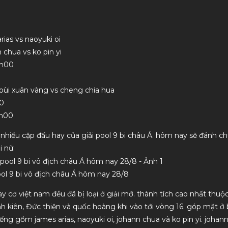
rias vs naoyuki oi
 chua vs ko pin yi
8h00
 bùi xuân vàng vs cheng chia hua
00
4h00
nhiều cặp đấu hay của giải pool 9 bi châu Á. hôm nay sẽ đánh c
i nữ.
pool 9 bi vô địch châu Á hôm nay 28/8
ay cơ việt nam đều đã bị loại ở giải mở. thành tích cao nhất thuộc
nh kiên, Đức thiện và quốc hoàng khi vào tới vòng 16. góp mặt ở 
iếng gồm james arias, naoyuki oi, johann chua và ko pin yi. joha