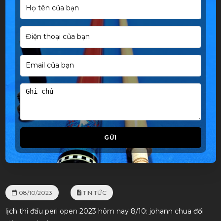
GỬI
08/10/2023
TIN TỨC
lịch thi đấu peri open 2023 hôm nay 8/10: johann chua đối