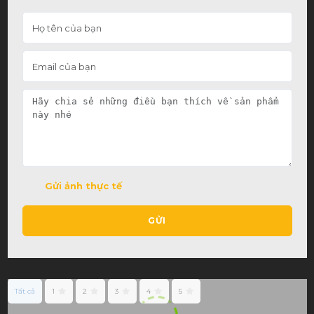
Gửi ảnh thực tế
GỬI
Tất cả
1
2
3
4
5