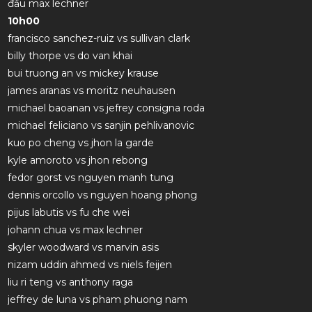
đầu max lechner
10h00
francisco sanchez-ruiz vs sullivan clark
billy thorpe vs do van khai
bui truong an vs mickey krause
james aranas vs moritz neuhausen
michael baoanan vs jefrey consigna roda
michael feliciano vs sanjin pehlivanovic
kuo po cheng vs jhon la garde
kyle amoroto vs jhon rebong
fedor gorst vs nguyen manh tung
dennis orcollo vs nguyen hoang phong
pijus labutis vs fu che wei
johann chua vs max lechner
skyler woodward vs marvin asis
nizam uddin ahmed vs niels feijen
liu ri teng vs anthony raga
jeffrey de luna vs pham phuong nam