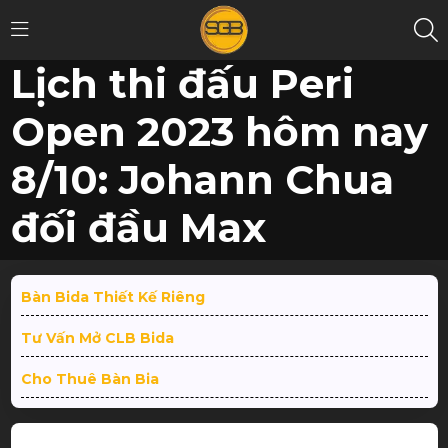
Lịch thi đấu Peri
Open 2023 hôm nay
8/10: Johann Chua
đối đầu Max
Lechner
Bàn Bida Thiết Kế Riêng
Trang
TIN
Lịch thi đấu Peri Open 2023 hôm nay 8/10: Johann
Tư Vấn Mở CLB Bida
chủ
/
TỨC
/
Chua đối đầu Max Lechner
Cho Thuê Bàn Bia