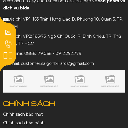
điểm đến tin cậy cho tất cả nhu cầu của bạn về
sản phẩm và
dịch vụ bida
.
Địa chỉ VP1: 163 Trần Hưng Đạo B, Phường 10, Quận 5, TP.
HCM
Địa chỉ VP2: 185/73 Ngô Chí Quốc, P. Bình Chiểu, TP. Thủ
Đức, TP.HCM
Hotline: 0886.179.068 - 0912.292.779
Email: customer.saigonbilliards@gmail.com
CHÍNH SÁCH
Chính sách bảo mật
Chính sách bảo hành