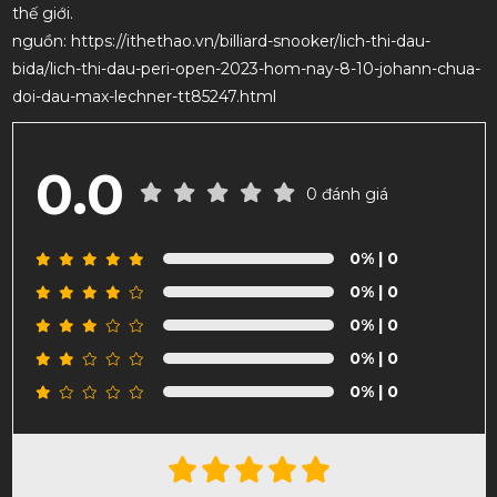
thế giới.
nguồn: https://ithethao.vn/billiard-snooker/lich-thi-dau-
bida/lich-thi-dau-peri-open-2023-hom-nay-8-10-johann-chua-
doi-dau-max-lechner-tt85247.html
0.0
0 đánh giá
0%
| 0
0%
| 0
0%
| 0
0%
| 0
0%
| 0