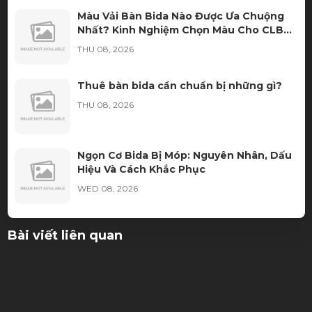
Màu Vải Bàn Bida Nào Được Ưa Chuộng
Nhất? Kinh Nghiệm Chọn Màu Cho CLB
Bida
THU 08, 2026
Thuê bàn bida cần chuẩn bị những gì?
THU 08, 2026
Ngọn Cơ Bida Bị Móp: Nguyên Nhân, Dấu
Hiệu Và Cách Khắc Phục
WED 08, 2026
Học Bida Libre Tại Sài Gòn Billiards – Môi
Bài viết liên quan
Trường Đào Tạo Chuyên Nghiệp Cho Mọi
Trình Độ
WED 08, 2026
Cách Nhận Biết Vải Bida Chính Hãng
Tránh Mua Phải Hàng Kém Chất Lượng