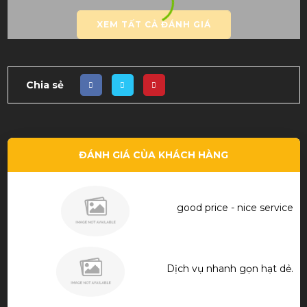
XEM TẤT CẢ ĐÁNH GIÁ
Chia sẻ
ĐÁNH GIÁ CỦA KHÁCH HÀNG
good price - nice service
Dịch vụ nhanh gọn hạt dẻ.