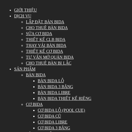
GIỚI THIỆU
DỊCH VỤ
LẮP ĐẶT BÀN BIDA
CHO THUÊ BÀN BIDA
SỬA CƠ BIDA
THIẾT KẾ CLB BIDA
THAY VẢI BÀN BIDA
THIẾT KẾ CƠ BIDA
TƯ VẤN MỞ QUÁN BIDA
CHO THUÊ BÀN BI LẮC
SẢN PHẨM
BÀN BIDA
BÀN BIDA LỖ
BÀN BIDA 3 BĂNG
BÀN BIDA LIBRE
BÀN BIDA THIẾT KẾ RIÊNG
CƠ BIDA
CƠ BIDA LỖ (POOL CUE)
CƠ BIDA CŨ
CƠ BIDA LIBRE
CƠ BIDA 3 BĂNG