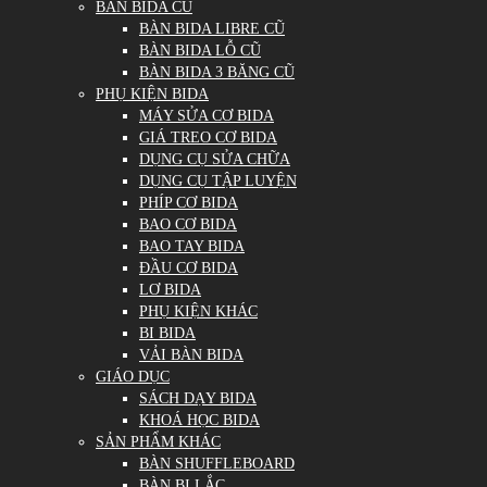
BÀN BIDA CŨ
BÀN BIDA LIBRE CŨ
BÀN BIDA LỖ CŨ
BÀN BIDA 3 BĂNG CŨ
PHỤ KIỆN BIDA
MÁY SỬA CƠ BIDA
GIÁ TREO CƠ BIDA
DỤNG CỤ SỬA CHỮA
DỤNG CỤ TẬP LUYỆN
PHÍP CƠ BIDA
BAO CƠ BIDA
BAO TAY BIDA
ĐẦU CƠ BIDA
LƠ BIDA
PHỤ KIỆN KHÁC
BI BIDA
VẢI BÀN BIDA
GIÁO DỤC
SÁCH DẠY BIDA
KHOÁ HỌC BIDA
SẢN PHẨM KHÁC
BÀN SHUFFLEBOARD
BÀN BI LẮC