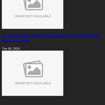
Cách Nhận Biết Vải Bida Chính Hãng Tránh Mua Phải Hàng
Kém Chất Lượng
Tue 08, 2026
Xu hướng thuê bàn bida thay vì đầu tư sở hữu