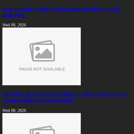
Ngọn Cơ Bida Bị Móp: Nguyên Nhân, Dấu Hiệu Và Cách
Khắc Phục
Wed 08, 2026
Học Bida Libre Tại Sài Gòn Billiards – Môi Trường Đào Tạo
Chuyên Nghiệp Cho Mọi Trình Độ
Wed 08, 2026