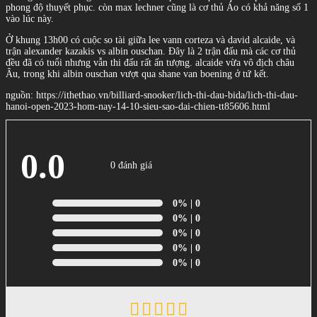
phong độ thuyết phục. còn max lechner cũng là cơ thủ Áo có khả năng số 1
vào lúc này.
Ở khung 13h00 có cuộc so tài giữa lee vann corteza và david alcaide, và
trận alexander kazakis vs albin ouschan. Đây là 2 trận đấu mà các cơ thủ
đều đã có tuổi nhưng vẫn thi đấu rất ấn tượng. alcaide vừa vô địch châu
Âu, trong khi albin ouschan vượt qua shane van boening ở tứ kết.
nguồn: https://ithethao.vn/billiard-snooker/lich-thi-dau-bida/lich-thi-dau-
hanoi-open-2023-hom-nay-14-10-sieu-sao-dai-chien-tt85606.html
0.0
0 đánh giá
0%
| 0
0%
| 0
0%
| 0
0%
| 0
0%
| 0