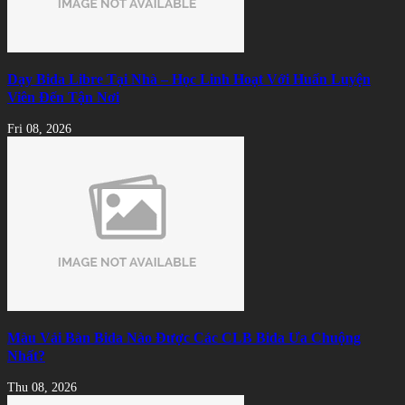
Dạy Bida Libre Tại Nhà – Học Linh Hoạt Với Huấn Luyện
Viên Đến Tận Nơi
Fri 08, 2026
Màu Vải Bàn Bida Nào Được Các CLB Bida Ưa Chuộng
Nhất?
Thu 08, 2026