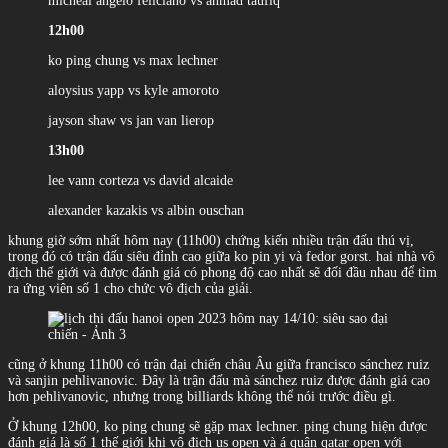
micheal angelo feliciano vs ahmad taufiq
12h00
ko ping chung vs max lechner
aloysius yapp vs kyle amoroto
jayson shaw vs jan van lierop
13h00
lee vann corteza vs david alcaide
alexander kazakis vs albin ouschan
khung giờ sớm nhất hôm nay (11h00) chứng kiến nhiều trận đấu thú vị,
trong đó có trận đấu siêu đỉnh cao giữa ko pin yi và fedor gorst. hai nhà vô
địch thế giới và được đánh giá có phong độ cao nhất sẽ đối đầu nhau để tìm
ra ứng viên số 1 cho chức vô địch của giải.
cũng ở khung 11h00 có trận đại chiến châu Âu giữa francisco sánchez ruiz
và sanjin pehlivanovic. Đây là trận đấu mà sánchez ruiz được đánh giá cao
hơn pehlivanovic, nhưng trong billiards không thể nói trước điều gì.
Ở khung 12h00, ko ping chung sẽ gặp max lechner. ping chung hiện được
đánh giá là số 1 thế giới khi vô địch us open và á quân qatar open với