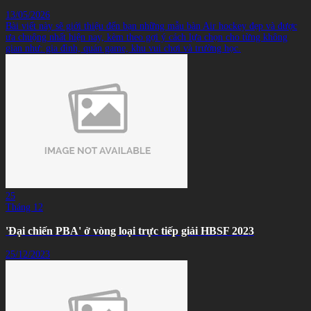
13/05/2026
Bài viết này sẽ giới thiệu đến bạn những mẫu bàn Air hockey đẹp và được
ưa chuộng nhất hiện nay, kèm theo gợi ý cách lựa chọn cho từng không
gian như: gia đình, quán game, khu vui chơi và trường học.
25
Tháng 12
'Đại chiến PBA' ở vòng loại trực tiếp giải HBSF 2023
25/12/2023