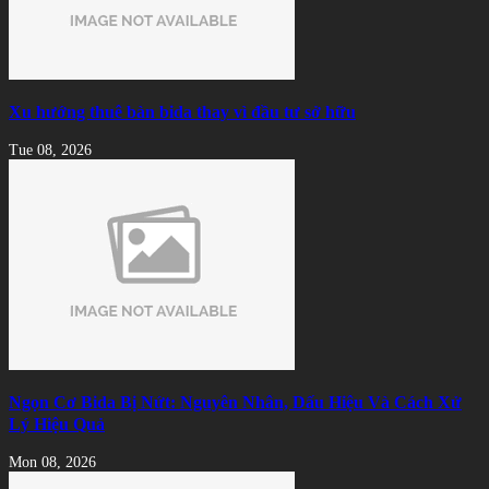
Xu hướng thuê bàn bida thay vì đầu tư sở hữu
Tue 08, 2026
Ngọn Cơ Bida Bị Nứt: Nguyên Nhân, Dấu Hiệu Và Cách Xử
Lý Hiệu Quả
Mon 08, 2026