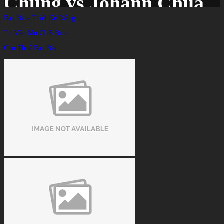
Chung vs Johann Chua
Bàn Bida Thiết Kế Riêng
Tư Vấn Mở CLB Bida
Trang chủ
/
TIN TỨC
/
Cho Thuê Bàn Bia
Lịch thi đấu chung kết Maldives Open Pool 2023: Đại chiến Ko Pin Chung vs
Johann Chua