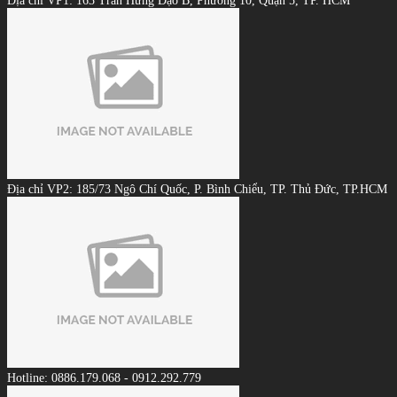
Địa chỉ VP1: 163 Trần Hưng Đạo B, Phường 10, Quận 5, TP. HCM
Địa chỉ VP2: 185/73 Ngô Chí Quốc, P. Bình Chiểu, TP. Thủ Đức, TP.HCM
Hotline: 0886.179.068 - 0912.292.779