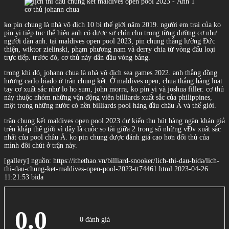
cơ thủ johann chua
ko pin chung là nhà vô địch 10 bi thế giới năm 2019. người em trai của ko
pin yi tiếp tục thể hiện anh có được sự chỉn chu trong từng đường cơ như
người đàn anh. tại maldives open pool 2023, pin chung thắng lường Đức
thiện, wiktor zielinski, phạm phương nam và derry chia từ vòng đấu loại
trực tiếp. trước đó, cơ thủ này dẫn đầu vòng bảng.
trong khi đó, johann chua là nhà vô địch sea games 2022. anh thắng đồng
hương carlo biado ở trận chung kết. Ở maldives open, chua thắng hàng loạt
tay cơ xuất sắc như lo ho sum, john morra, ko pin yi và joshua filler. cơ thủ
này thuộc nhóm những vận động viên billiards xuất sắc của philippines,
một trong những nước có nền billiards pool hàng đầu châu Á và thế giới.
trận chung kết maldives open pool 2023 dự kiến thu hút hàng ngàn khán giả
trên khắp thế giới vì đây là cuộc so tài giữa 2 trong số những vĐv xuất sắc
nhất của pool châu Á. ko pin chung được đánh giá cao hơn đối thủ của
mình đôi chút ở trận này.
[gallery] nguồn: https://ithethao.vn/billiard-snooker/lich-thi-dau-bida/lich-
thi-dau-chung-ket-maldives-open-pool-2023-tt74461.html 2023-04-26
11:21:53 bida
0.0
0 đánh giá