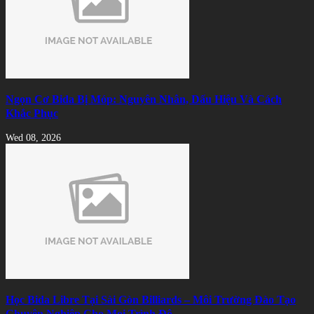
Ngọn Cơ Bida Bị Móp: Nguyên Nhân, Dấu Hiệu Và Cách
Khắc Phục
Wed 08, 2026
Học Bida Libre Tại Sài Gòn Billiards – Môi Trường Đào Tạo
Chuyên Nghiệp Cho Mọi Trình Độ