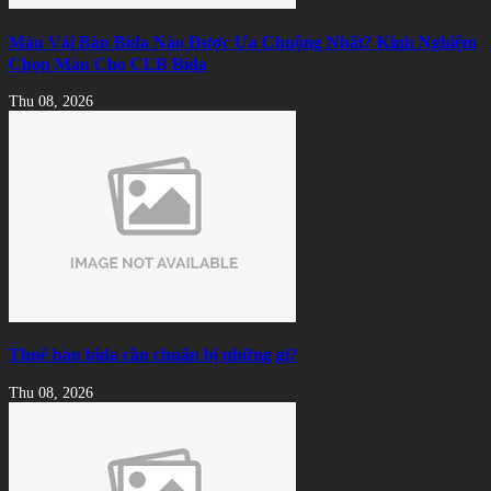
Màu Vải Bàn Bida Nào Được Ưa Chuộng Nhất? Kinh Nghiệm
Chọn Màu Cho CLB Bida
Thu 08, 2026
Thuê bàn bida cần chuẩn bị những gì?
Thu 08, 2026