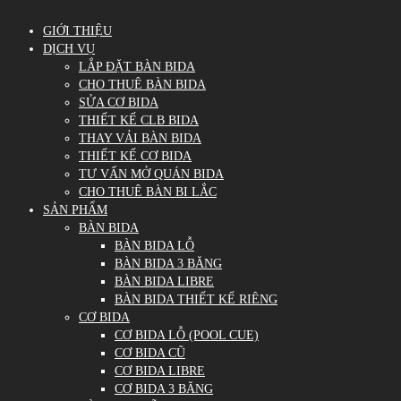
GIỚI THIỆU
DỊCH VỤ
LẮP ĐẶT BÀN BIDA
CHO THUÊ BÀN BIDA
SỬA CƠ BIDA
THIẾT KẾ CLB BIDA
THAY VẢI BÀN BIDA
THIẾT KẾ CƠ BIDA
TƯ VẤN MỞ QUÁN BIDA
CHO THUÊ BÀN BI LẮC
SẢN PHẨM
BÀN BIDA
BÀN BIDA LỖ
BÀN BIDA 3 BĂNG
BÀN BIDA LIBRE
BÀN BIDA THIẾT KẾ RIÊNG
CƠ BIDA
CƠ BIDA LỖ (POOL CUE)
CƠ BIDA CŨ
CƠ BIDA LIBRE
CƠ BIDA 3 BĂNG