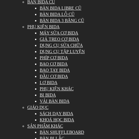
BÀN BIDA CŨ
BÀN BIDA LIBRE CŨ
BÀN BIDA LỖ CŨ
BÀN BIDA 3 BĂNG CŨ
PHỤ KIỆN BIDA
MÁY SỬA CƠ BIDA
GIÁ TREO CƠ BIDA
DỤNG CỤ SỬA CHỮA
DỤNG CỤ TẬP LUYỆN
PHÍP CƠ BIDA
BAO CƠ BIDA
BAO TAY BIDA
ĐẦU CƠ BIDA
LƠ BIDA
PHỤ KIỆN KHÁC
BI BIDA
VẢI BÀN BIDA
GIÁO DỤC
SÁCH DẠY BIDA
KHOÁ HỌC BIDA
SẢN PHẨM KHÁC
BÀN SHUFFLEBOARD
BÀN BI LẮC