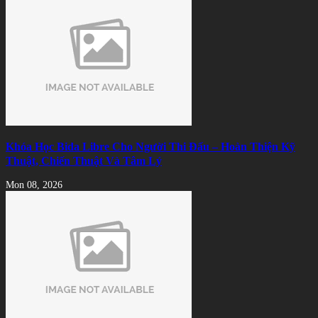
Khóa Học Bida Libre Cho Người Thi Đấu – Hoàn Thiện Kỹ
Thuật, Chiến Thuật Và Tâm Lý
Mon 08, 2026