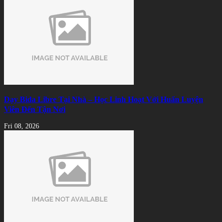
Dạy Bida Libre Tại Nhà – Học Linh Hoạt Với Huấn Luyện
Viên Đến Tận Nơi
Fri 08, 2026