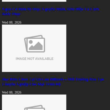
Ngọn Cơ Bida Bị Móp: Nguyên Nhân, Dấu Hiệu Và Cách
Khắc Phục
Wed 08, 2026
Học Bida Libre Tại Sài Gòn Billiards – Môi Trường Đào Tạo
Chuyên Nghiệp Cho Mọi Trình Độ
Wed 08, 2026