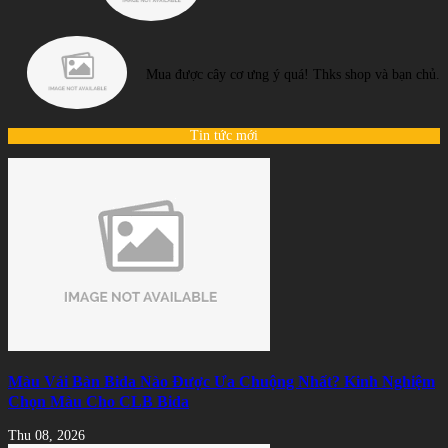
Mua được cây cơ ưng ý quá! Thks shop và bạn chủ.
Tin tức mới
Màu Vải Bàn Bida Nào Được Ưa Chuộng Nhất? Kinh Nghiệm
Chọn Màu Cho CLB Bida
Thu 08, 2026