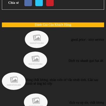
Chia sẻ
Đánh Giá Của Khách Hàng
good price - nice service
Dịch vụ nhanh gọn hạt dẻ.
Hàng chất lượng, nhân viên tư vấn nhiệt tình. Lần sau
mình sẽ ủng hộ tiếp
dịch vụ uy tín, chất lượng