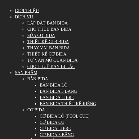
GIỚI THIỆU
DỊCH VỤ
LẮP ĐẶT BÀN BIDA
CHO THUÊ BÀN BIDA
SỬA CƠ BIDA
THIẾT KẾ CLB BIDA
THAY VẢI BÀN BIDA
THIẾT KẾ CƠ BIDA
TƯ VẤN MỞ QUÁN BIDA
CHO THUÊ BÀN BI LẮC
SẢN PHẨM
BÀN BIDA
BÀN BIDA LỖ
BÀN BIDA 3 BĂNG
BÀN BIDA LIBRE
BÀN BIDA THIẾT KẾ RIÊNG
CƠ BIDA
CƠ BIDA LỖ (POOL CUE)
CƠ BIDA CŨ
CƠ BIDA LIBRE
CƠ BIDA 3 BĂNG