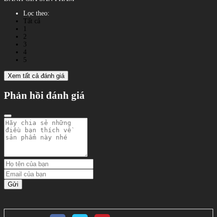
Lọc theo:
Tất cả
1
2
3
4
5
Xem tất cả đánh giá
Phản hồi đánh giá
Gửi