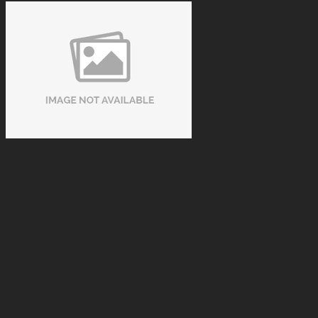
Thành Phần Cấu Tạo Vải Bàn Bida Và Những Điều Người
Chơi Nên Biết
Sat 08, 2026
Bài viết liên quan