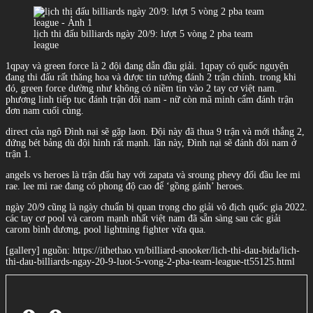
lịch thi đấu billiards ngày 20/9: lượt 5 vòng 2 pba team
league
1qpay và green force là 2 đội đang dẫn đầu giải. 1qpay có quốc nguyện
đang thi đấu rất thăng hoa và được tin tưởng đánh 2 trận chính. trong khi
đó, green force dường như không có niềm tin vào 2 tay cơ việt nam.
phương linh tiếp tục đánh trận đôi nam - nữ còn mã minh cẩm đánh trận
đơn nam cuối cùng.
direct của ngô Đình nại sẽ gặp laon. Đội này đã thua 9 trận và mới thắng 2,
đứng bét bảng dù đội hình rất mạnh. lần này, Đình nại sẽ đánh đôi nam ở
trận 1.
angels vs heroes là trận đấu hay với zapata và sroung phevy đối đầu lee mi
rae. lee mi rae đang có phong độ cao để ‘gồng gánh’ heroes.
ngày 20/9 cũng là ngày chuẩn bị quan trọng cho giải vô địch quốc gia 2022.
các tay cơ pool và carom mạnh nhất việt nam đã sẵn sàng sau các giải
carom bình dương, pool lightning fighter vừa qua.
[gallery] nguồn: https://ithethao.vn/billiard-snooker/lich-thi-dau-bida/lich-
thi-dau-billiards-ngay-20-9-luot-5-vong-2-pba-team-league-tt55125.html