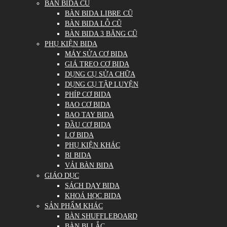
BÀN BIDA CŨ
BÀN BIDA LIBRE CŨ
BÀN BIDA LỖ CŨ
BÀN BIDA 3 BĂNG CŨ
PHỤ KIỆN BIDA
MÁY SỬA CƠ BIDA
GIÁ TREO CƠ BIDA
DỤNG CỤ SỬA CHỮA
DỤNG CỤ TẬP LUYỆN
PHÍP CƠ BIDA
BAO CƠ BIDA
BAO TAY BIDA
ĐẦU CƠ BIDA
LƠ BIDA
PHỤ KIỆN KHÁC
BI BIDA
VẢI BÀN BIDA
GIÁO DỤC
SÁCH DẠY BIDA
KHOÁ HỌC BIDA
SẢN PHẨM KHÁC
BÀN SHUFFLEBOARD
BÀN BI LẮC