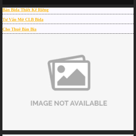
Trang chủ
/
Bàn Bida Thiết Kế Riêng
TIN TỨC
/
Lịch thi đấu Billiards ngày 20/9: Lượt 5 vòng 2 PBA Team League
Tư Vấn Mở CLB Bida
Cho Thuê Bàn Bia