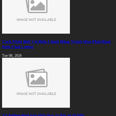
Cách Nhận Biết Vải Bida Chính Hãng Tránh Mua Phải Hàng
Kém Chất Lượng
Tue 08, 2026
Xu hướng thuê bàn bida thay vì đầu tư sở hữu