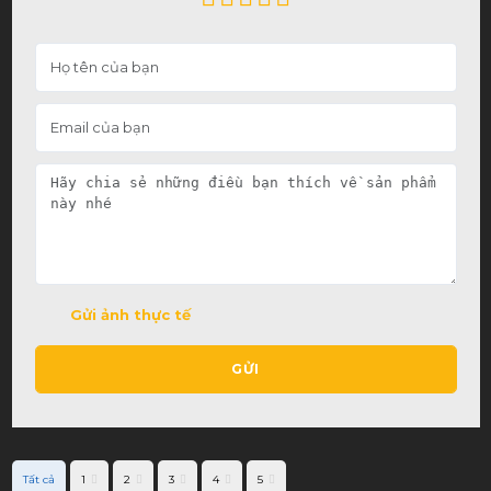
Gửi ảnh thực tế
GỬI
Tất cả
1
2
3
4
5