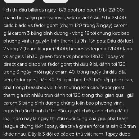
lịch thi đấu billiards ngày 18/9 pool prp open 9 bi: 22h00:
mario he, sanjin pehlivanovic, wiktor zieliński… 9 bi: 23h00:
carlo biado vs fedor gorst (chạm 120 trong 3 ngày) carom
giải carom 3 băng bình dương - vòng 16 tới chung kết: bao
phương vinh, nguyễn trần thanh tự 9h -15h pba: Đấu đội lượt
2 vòng 2 (team league) 9h00: heroes vs legend 12h00: laon
vs angels 16h30: green force vs phoenix 19h30: 1qpay vs
direct carlo biado và fedor gorst thi đấu 9 bi, đánh tới 120
trong 3 ngày, mỗi ngày chạm 40. trong ngày thi đấu đầu
tiên, fedor gorst dẫn 40-34. giải theo thể thức xếp phim cao,
phá trong breakbox với tiền thưởng khá cao. fedor gorst
tham gia rất nhiều trận đánh tới 120 trong thời gian qua.
giải
carom 3 băng bình dương chứng kiến bao phương vinh,
nguyễn trần thanh tự thi đấu. quyết chiến, anh chiến đã bị
loại. hôm nay là ngày thi đấu cuối cùng của giải. pba team
league chứng kiến 1qpay, direct và green force ra sân ở 2 trận
khác nhau. Đây là 3 đội có các cơ thủ việt nam. 1qpay được