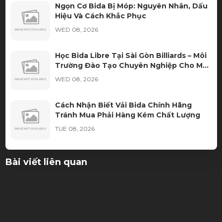
Ngọn Cơ Bida Bị Móp: Nguyên Nhân, Dấu
Hiệu Và Cách Khắc Phục
Dịch vụ nhanh gọn hạt dẻ.
WED 08, 2026
Học Bida Libre Tại Sài Gòn Billiards – Môi
Trường Đào Tạo Chuyên Nghiệp Cho Mọi
Trình Độ
WED 08, 2026
Cách Nhận Biết Vải Bida Chính Hãng
Tránh Mua Phải Hàng Kém Chất Lượng
TUE 08, 2026
Xu hướng thuê bàn bida thay vì đầu tư sở
Bài viết liên quan
hữu
TUE 08, 2026
Ngọn Cơ Bida Bị Nứt: Nguyên Nhân, Dấu
Hiệu Và Cách Xử Lý Hiệu Quả