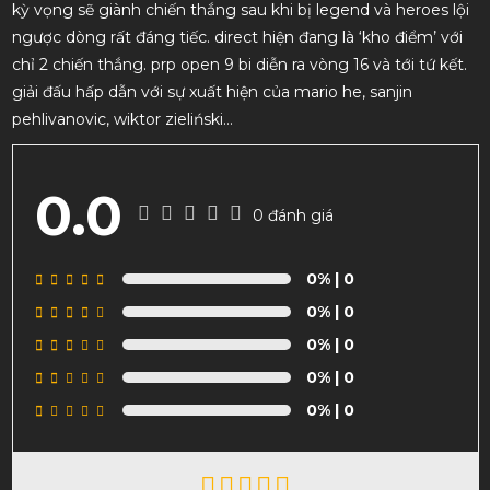
kỳ vọng sẽ giành chiến thắng sau khi bị legend và heroes lội
ngược dòng rất đáng tiếc. direct hiện đang là ‘kho điểm’ với
chỉ 2 chiến thắng. prp open 9 bi diễn ra vòng 16 và tới tứ kết.
giải đấu hấp dẫn với sự xuất hiện của mario he, sanjin
pehlivanovic, wiktor zieliński…
0.0
0 đánh giá
0%
| 0
0%
| 0
0%
| 0
0%
| 0
0%
| 0