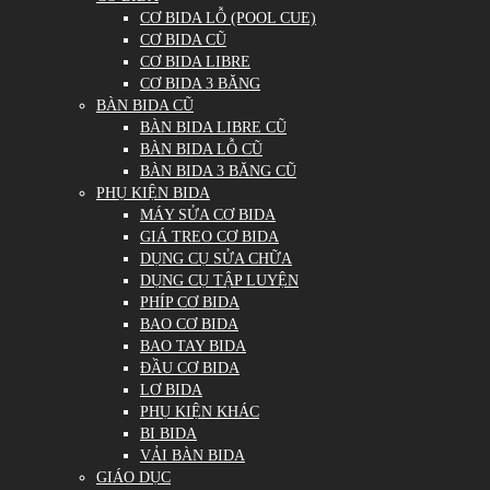
CƠ BIDA LỖ (POOL CUE)
CƠ BIDA CŨ
CƠ BIDA LIBRE
CƠ BIDA 3 BĂNG
BÀN BIDA CŨ
BÀN BIDA LIBRE CŨ
BÀN BIDA LỖ CŨ
BÀN BIDA 3 BĂNG CŨ
PHỤ KIỆN BIDA
MÁY SỬA CƠ BIDA
GIÁ TREO CƠ BIDA
DỤNG CỤ SỬA CHỮA
DỤNG CỤ TẬP LUYỆN
PHÍP CƠ BIDA
BAO CƠ BIDA
BAO TAY BIDA
ĐẦU CƠ BIDA
LƠ BIDA
PHỤ KIỆN KHÁC
BI BIDA
VẢI BÀN BIDA
GIÁO DỤC