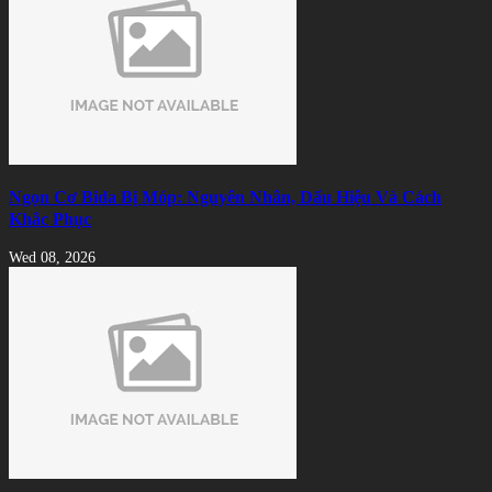
Ngọn Cơ Bida Bị Móp: Nguyên Nhân, Dấu Hiệu Và Cách
Khắc Phục
Wed 08, 2026