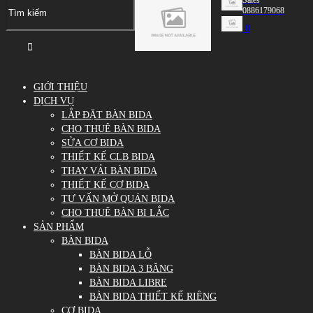
0886179068
0
GIỚI THIỆU
DỊCH VỤ
LẮP ĐẶT BÀN BIDA
CHO THUÊ BÀN BIDA
SỬA CƠ BIDA
THIẾT KẾ CLB BIDA
THAY VẢI BÀN BIDA
THIẾT KẾ CƠ BIDA
TƯ VẤN MỞ QUÁN BIDA
CHO THUÊ BÀN BI LẮC
SẢN PHẨM
BÀN BIDA
BÀN BIDA LỖ
BÀN BIDA 3 BĂNG
BÀN BIDA LIBRE
BÀN BIDA THIẾT KẾ RIÊNG
CƠ BIDA