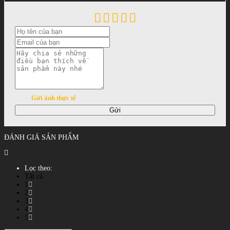
Gửi ảnh thực tế
Gửi
ĐÁNH GIÁ SẢN PHẨM
Lọc theo:
Tất cả
1
2
3
4
5