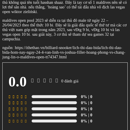
thủ không quá tên tuổi hasshan shaaz. Đây là tay cơ số 1 maldives nên sẽ có
lợi thế sân nhà. nếu thắng, ‘hoàng sao’ có thể tái đấu nhà vô địch las vegas
open wiktor zieliński.
maldives open pool 2023 sẽ diễn ra tại thủ đô male từ ngày 22 –
26/04/2023 theo thể thức 10 bi. Đây sẽ là giải đấu quốc tế thứ tư mà các cơ
thủ việt nam góp mặt trong năm 2023, sau vĐtg 9 bi, vĐtg 10 bi và las
vegas open 10 bi. sau giải này, 3 cơ thủ sẽ tham dự sea games 32 tại
campuchia.
nguồn: https://ithethao.vn/billiard-snooker/lich-thi-dau-bida/lich-thi-dau-
bida-hom-nay-ngay-24-4-van-linh-vs-joshua-filler-hoang-phong-vs-chang-
jung-lin-o-maldives-open-tt74347.html
0.0
0 đánh giá
0%
| 0
0%
| 0
0%
| 0
0%
| 0
0%
| 0