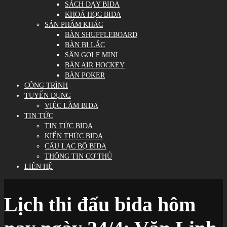
SÁCH DẠY BIDA
KHOÁ HỌC BIDA
SẢN PHẨM KHÁC
BÀN SHUFFLEBOARD
BÀN BI LẮC
SÂN GOLF MINI
BÀN AIR HOCKEY
BÀN POKER
CÔNG TRÌNH
TUYỂN DỤNG
VIỆC LÀM BIDA
TIN TỨC
TIN TỨC BIDA
KIẾN THỨC BIDA
CÂU LẠC BỘ BIDA
THÔNG TIN CƠ THỦ
LIÊN HỆ
Lịch thi đấu bida hôm