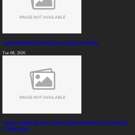
Xu hướng thuê bàn bida thay vì đầu tư sở hữu
Tue 08, 2026
Ngọn Cơ Bida Bị Nứt: Nguyên Nhân, Dấu Hiệu Và Cách Xử
Lý Hiệu Quả