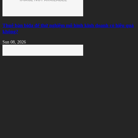
Thuê bàn bida để thử nghiệm mô hình kinh doanh có hiệu quả
không?
Sun 08, 2026
Thành Phần Cấu Tạo Vải Bàn Bida Và Những Điều Người
Chơi Nên Biết
Sat 08, 2026