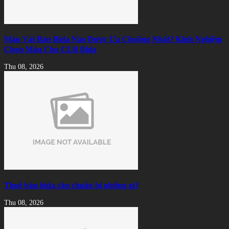
Màu Vải Bàn Bida Nào Được Ưa Chuộng Nhất? Kinh Nghiệm
Chọn Màu Cho CLB Bida
Thu 08, 2026
Thuê bàn bida cần chuẩn bị những gì?
Thu 08, 2026