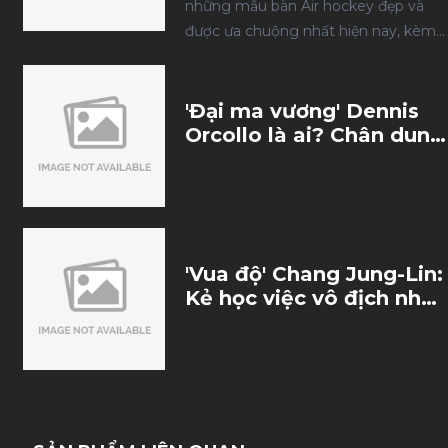
những mẫu bàn Air hockey đẹp và
được ưa chuộng nhất hiện nay, kèm
theo gợi ý cách lựa chọn cho từng
không gian như: gia đình, quán game,
khu vui chơi và trường học.
'Đại ma vương' Dennis
Orcollo là ai? Chân dung
ông vua kiếm tiền từ
04/10/2023
Pool
'Vua độ' Chang Jung-Lin:
Kẻ học việc vô địch nhờ
trò đùa của số phận
15/11/2023