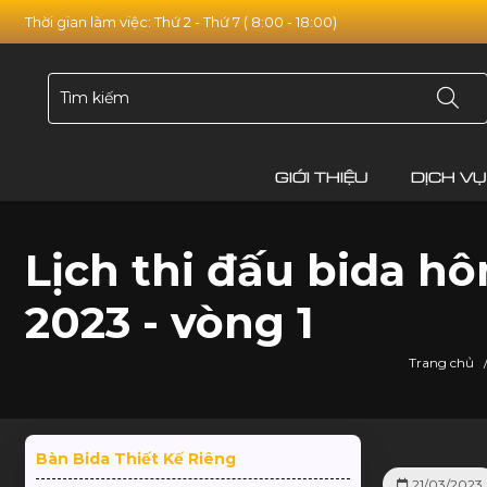
Thời gian làm việc: Thứ 2 - Thứ 7 ( 8:00 - 18:00)
GIỚI THIỆU
DỊCH VỤ
Lịch thi đấu bida h
2023 - vòng 1
Trang chủ
Bàn Bida Thiết Kế Riêng
21/03/2023