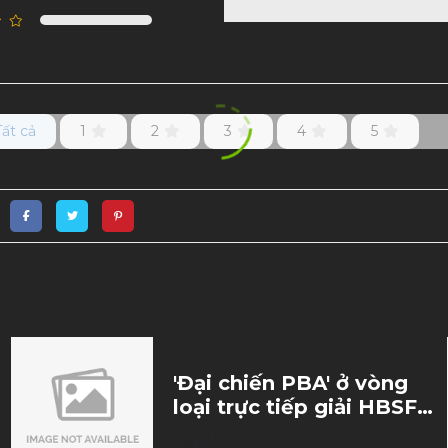
Tất cả
1
2
3
4
5
'Đại chiến PBA' ở vòng
loại trực tiếp giải HBSF
2023
25/12/2023