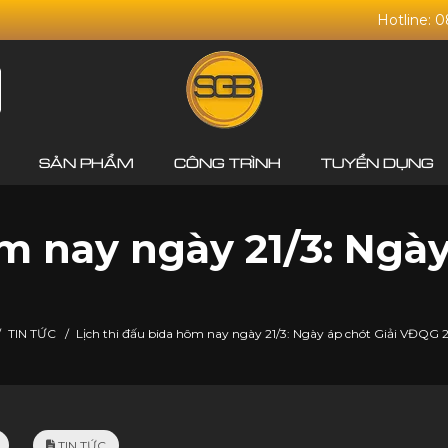
Hotline: 
SẢN PHẨM
CÔNG TRÌNH
TUYỂN DỤNG
ôm nay ngày 21/3: Ngà
/
TIN TỨC
/
Lịch thi đấu bida hôm nay ngày 21/3: Ngày áp chót Giải VĐQG 2
TIN TỨC