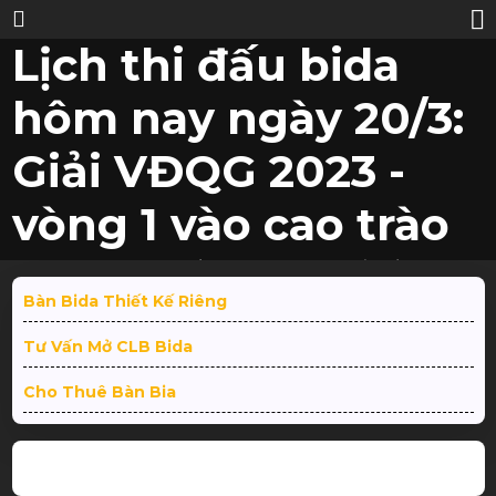
Lịch thi đấu bida
hôm nay ngày 20/3:
Giải VĐQG 2023 -
vòng 1 vào cao trào
Trang
TIN
Lịch thi đấu bida hôm nay ngày 20/3: Giải VĐQG
chủ
/
TỨC
/
2023 - vòng 1 vào cao trào
Bàn Bida Thiết Kế Riêng
Tư Vấn Mở CLB Bida
Cho Thuê Bàn Bia