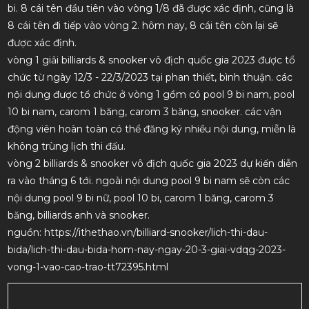
bi. 8 cái tên đầu tiên vào vòng 1/8 đã được xác định, cũng là
8 cái tên đi tiếp vào vòng 2. hôm nay, 8 cái tên còn lại sẽ
được xác định.
vòng 1 giải billiards & snooker vô địch quốc gia 2023 được tổ
chức từ ngày 12/3 - 22/3/2023 tại phan thiết, bình thuận. các
nội dung được tổ chức ở vòng 1 gồm có pool 9 bi nam, pool
10 bi nam, carom 1 băng, carom 3 băng, snooker. các vận
động viên hoàn toàn có thể đăng ký nhiều nội dung, miễn là
không trùng lịch thi đấu.
vòng 2 billiards & snooker vô địch quốc gia 2023 dự kiến diễn
ra vào tháng 6 tới. ngoài nội dung pool 9 bi nam sẽ còn các
nội dung pool 9 bi nữ, pool 10 bi, carom 1 băng, carom 3
băng, billiards anh và snooker.
nguồn: https://ithethao.vn/billiard-snooker/lich-thi-dau-
bida/lich-thi-dau-bida-hom-nay-ngay-20-3-giai-vdqg-2023-
vong-1-vao-cao-trao-tt72395.html