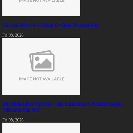
Các Lỗi Đầu Cơ Và Phíp Cơ Bida Thường Gặp
Fri 08, 2026
Dạy Bida Libre Tại Nhà – Học Linh Hoạt Với Huấn Luyện
Viên Đến Tận Nơi
Fri 08, 2026