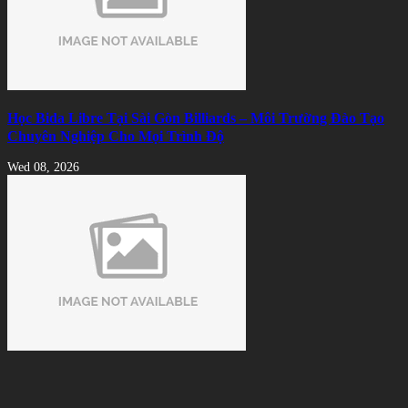
Học Bida Libre Tại Sài Gòn Billiards – Môi Trường Đào Tạo
Chuyên Nghiệp Cho Mọi Trình Độ
Wed 08, 2026
Cách Nhận Biết Vải Bida Chính Hãng Tránh Mua Phải Hàng
Kém Chất Lượng