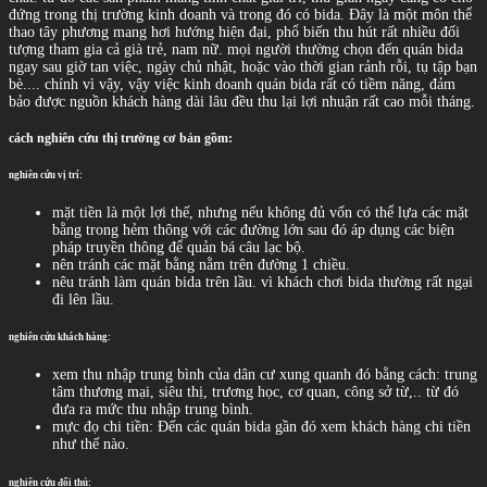
đứng trong thị trường kinh doanh và trong đó có bida. Đây là một môn thể
thao tây phương mang hơi hướng hiện đại, phổ biến thu hút rất nhiều đối
tượng tham gia cả già trẻ, nam nữ. mọi người thường chọn đến quán bida
ngay sau giờ tan việc, ngày chủ nhật, hoặc vào thời gian rảnh rỗi, tụ tập bạn
bè.... chính vì vậy, vậy việc kinh doanh quán bida rất có tiềm năng, đảm
bảo được nguồn khách hàng dài lâu đều thu lại lợi nhuận rất cao mỗi tháng.
cách nghiên cứu thị trường cơ bản gồm:
nghiên cứu vị trí:
mặt tiền là một lợi thế, nhưng nếu không đủ vốn có thể lựa các mặt
bằng trong hẻm thông với các đường lớn sau đó áp dụng các biện
pháp truyền thông để quản bá câu lạc bộ.
nên tránh các mặt bằng nằm trên đường 1 chiều.
nêu tránh làm quán bida trên lầu. vì khách chơi bida thường rất ngại
đi lên lầu.
nghiên cứu khách hàng:
xem thu nhập trung bình của dân cư xung quanh đó bằng cách: trung
tâm thương mại, siêu thị, trương học, cơ quan, công sở từ,.. từ đó
đưa ra mức thu nhập trung bình.
mực đọ chi tiền: Đến các quán bida gần đó xem khách hàng chi tiền
như thế nào.
nghiên cứu đối thủ: