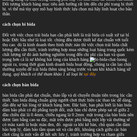
Đối tượng khách hàng mục tiêu ảnh hưởng rất lớn đến chi phí trang bị thiết
bị. vì thế mà tùy quy mô hay hình thức lựa chọn mà hãy linh hoạt cho bản
thân.
cách chọn bi bida
Đối với việc chọn trái bida bạn cần phải biết là trái bida có xuất xứ tại bỉ
hoặc Đức hầu như là loại tốt. chúng đều được thiết kế đạt chuẩn với tuổi
thọ cao. dù là kinh doanh theo hình thức nào thì việc chọn trái bida chất
lượng đều cần thiết, tránh trường hợp mua những loại hàng trung quốc kém
chất lượng từ đó ảnh hưởng nghiêm trọng đến chi phí của bạn và quan
trọng hơn cả là sự không hài lòng của khách hàng.
ngoài ra, trong thời gian kinh doanh bida hoạt động, chúng ta cần lau chùi
thường xuyên để trái bida thêm sáng bóng trước và sau khi khách hàng sử
dụng.
quý khách có thể tham khảo 1 số loại bi
tại đây.
cách chọn bàn bida
bàn bida cần phải đạt chuẩn, tháo lắp và di chuyển thuận tiện trong lúc cần
thiết. bàn bida đúng chuẩn giúp người chơi thực hiện các thao tác dễ dàng,
dẫn đến sự hài lòng từ khách hàng hơn. Đặc biệt, bạn phải biết là bàn bida
đảm bảo phải có độ phẳng tuyệt đối, mặt bàn chỉ được phép sai số giữa 2
đầu chiều dài là 0.4mm, chiều ngang là 0.2mm.
mặt trong của bàn bida nên
được làm bằng cao su đặc, mặt trên được phủ bằng một lớp vải thường sẽ
có màu xanh lá hoặc màu đen, đỏ. ngoài ra khi kê bàn, chủ quán cần đảm
bảo hợp lý, đảm bảo tầm quan sát và cân đối, khoảng cách giữa các bàn
chơi cũng là một vấn đề hết sức lưu ý, tránh trường hợp va chạm giữa