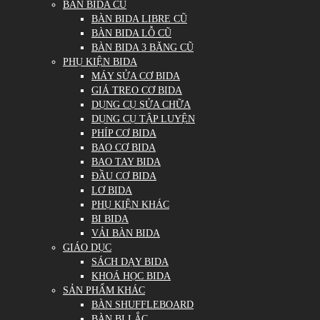
BÀN BIDA CŨ
BÀN BIDA LIBRE CŨ
BÀN BIDA LỖ CŨ
BÀN BIDA 3 BĂNG CŨ
PHỤ KIỆN BIDA
MÁY SỬA CƠ BIDA
GIÁ TREO CƠ BIDA
DỤNG CỤ SỬA CHỮA
DỤNG CỤ TẬP LUYỆN
PHÍP CƠ BIDA
BAO CƠ BIDA
BAO TAY BIDA
ĐẦU CƠ BIDA
LƠ BIDA
PHỤ KIỆN KHÁC
BI BIDA
VẢI BÀN BIDA
GIÁO DỤC
SÁCH DẠY BIDA
KHOÁ HỌC BIDA
SẢN PHẨM KHÁC
BÀN SHUFFLEBOARD
BÀN BI LẮC