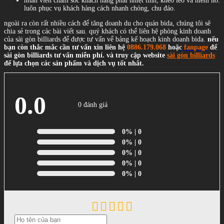
nhân viên chăm sóc khách hàng phải nhiệt tình, khéo léo và niềm nở.
luôn phục vụ khách hàng cách nhanh chóng, chu đáo.
ngoài ra còn rất nhiều cách để tăng doanh du cho quán bida, chúng tôi sẽ
chia sẻ trong các bài viết sau. quý khách có thể liên hệ phòng kinh doanh
của sài gòn billiards để được tư vấn vể bảng kế hoạch kinh doanh bida.
nếu
bạn còn thắc mắc cần tư vấn xin liên hệ
0886.179.068
hoặc
fanpage
để
sài gòn billiards tư vấn miễn phí. và truy cập website
sài gòn billiards
để lựa chọn các sản phẩm và dịch vụ tốt nhất.
0.0
0 đánh giá
0%
| 0
0%
| 0
0%
| 0
0%
| 0
0%
| 0