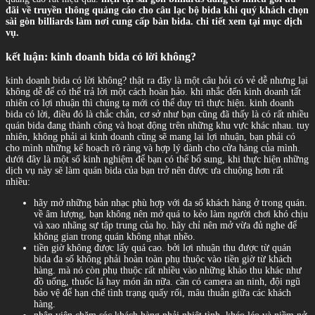
đãi về truyền thông quảng cáo cho câu lạc bộ bida khi quý khách chọn
sài gòn billiards làm nơi cung cấp bàn bida. chi tiết xem tại mục dịch
vụ.
kết luận: kinh doanh bida có lời không?
kinh doanh bida có lời không? thật ra đây là một câu hỏi có vẻ dễ nhưng lại
không dễ để có thể trả lời một cách hoàn hảo. khi nhắc đến kinh doanh tất
nhiên có lợi nhuận thì chúng ta mới có thể duy trì thực hiện. kinh doanh
bida có lời, điều đó là chắc chắn, cơ sở như bạn cũng đã thấy là có rất nhiều
quán bida đang thành công và hoạt động trên những khu vực khác nhau. tuy
nhiên, không phải ai kinh doanh cũng sẽ mang lại lợi nhuận, bạn phải có
cho mình những kế hoạch rõ ràng và hợp lý dành cho cửa hàng của mình.
dưới đây là một số kinh nghiệm để bạn có thể bổ sung, khi thực hiện những
dịch vụ này sẽ làm quán bida của bạn trở nên được ưa chuộng hơn rất
nhiều:
hãy mở những bản nhạc phù hợp với đa số khách hàng ở trong quán.
về âm lượng, bạn không nên mở quá to kẻo làm người chơi khó chịu
và xao nhãng sự tập trung của họ. hãy chỉ nên mở vừa đủ nghe để
không gian trong quán không nhạt nhẽo.
tiền giờ không được lấy quá cao. bởi lợi nhuận thu được từ quán
bida đa số không phải hoàn toàn phụ thuộc vào tiền giờ từ khách
hàng. mà nó còn phụ thuộc rất nhiều vào những khảo thu khác như
đồ uống, thuốc lá hay món ăn nữa. cần có camera an ninh, đội ngũ
bảo vệ để hạn chế tình trạng quấy rối, mâu thuẫn giữa các khách
hàng.