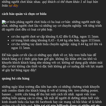
những người chơi khác nhau.
quý khách có thể tham khảo 1 số loại bàn
bida
tại đây.
cách bảo quản và chọn cơ bida
người chơi bida có ba loại cơ bản: những người mới tập
chơi, những người chơi lâu và những tay cơ chuyên nghiệp. với từng trình
độ người chơi đều có loại cơ phù hợp.
cơ cho người chơi sơ cấp khoảng 0,42 đến 0,43kg, ngọn 11.5mm.
cơ trung bình nặng khoảng 0,43 - 0,44 kg nhẹ hơn, ngọn 1155mm.
cơ cho những tay đánh bida chuyên nghiệp: nặng 0.44 kg trở lên và
ngọn 11.5mm.
Để bảo quản cơ tốt cần có những quy định về cơ, hãy treo biển báo để
khách hàng có ý thức giúp bạn giữ gìn. không lấy khăn ướt lau khô và
khuyến khích khách hàng nhẹ nhàng với cơ, không sử dụng giấy nhám mài
đầu cơ khi không cần thiết và đặc biệt không gõ cơ xuống đất với lực mạnh
sẽ gây hư hỏng ngay đấy!
quảng bá cửa hàng
những ngày khai trương đầu tiên bạn nên có những chương trình khuyến
mãi combo dành cho khách hàng đi với số lượng lớn. treo những poster,
banner… trước cửa hàng để thu hút một cách tốt nhất. ngoài việc trao
những biển quảng cáo to rộng, bắt mắt để người đi đường nhận biết việc
kinh doanh bida của bạn thì facebook hay các mạng xã hội khác sẽ là kênh
quảng cáo rất hiệu quả.
hiện tại sài gòn billiards đang có nhiều gói ưu