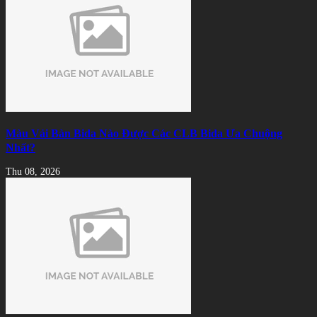
Màu Vải Bàn Bida Nào Được Các CLB Bida Ưa Chuộng
Nhất?
Thu 08, 2026