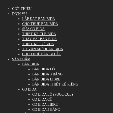
GIỚI THIỆU
DỊCH VỤ
LẮP ĐẶT BÀN BIDA
CHO THUÊ BÀN BIDA
SỬA CƠ BIDA
THIẾT KẾ CLB BIDA
THAY VẢI BÀN BIDA
THIẾT KẾ CƠ BIDA
TƯ VẤN MỞ QUÁN BIDA
CHO THUÊ BÀN BI LẮC
SẢN PHẨM
BÀN BIDA
BÀN BIDA LỖ
BÀN BIDA 3 BĂNG
BÀN BIDA LIBRE
BÀN BIDA THIẾT KẾ RIÊNG
CƠ BIDA
CƠ BIDA LỖ (POOL CUE)
CƠ BIDA CŨ
CƠ BIDA LIBRE
CƠ BIDA 3 BĂNG