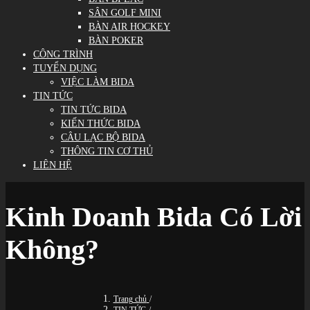
SÂN GOLF MINI
BÀN AIR HOCKEY
BÀN POKER
CÔNG TRÌNH
TUYỂN DỤNG
VIỆC LÀM BIDA
TIN TỨC
TIN TỨC BIDA
KIẾN THỨC BIDA
CÂU LẠC BỘ BIDA
THÔNG TIN CƠ THỦ
LIÊN HỆ
Kinh Doanh Bida Có Lời
Không?
Trang chủ
/