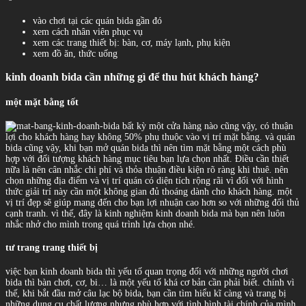
vào chơi tại các quán bida gần đó
xem cách nhân viên phục vụ
xem các trang thiết bị: bàn, cơ, máy lạnh, phụ kiện
xem đồ ăn, thức uống
kinh doanh bida cần những gì để thu hút khách hàng?
một mặt bằng tốt
bất kỳ một cửa hàng nào cũng vậy, có thuận
lợi cho khách hàng hay không 50% phụ thuộc vào vị trí mặt bằng. và quán
bida cũng vậy, khi bạn mở quán bida thì nên tìm mặt bằng một cách phù
hợp với đối tượng khách hàng mục tiêu bạn lựa chọn nhất. Điều cần thiết
nữa là nên cân nhắc chi phí và thỏa thuận điều kiện rõ ràng khi thuê. nên
chọn những địa điểm và vị trí quán có diện tích rộng rãi vì đối với hình
thức giải trí này cần một không gian đủ thoáng dành cho khách hàng. một
vị trí đẹp sẽ giúp mang đến cho bạn lợi nhuận cao hơn so với những đối thủ
cạnh tranh. vì thế, đây là kinh nghiệm kinh doanh bida mà bạn nên luôn
nhắc nhở cho mình trong quá trình lựa chọn nhé.
tư trang trang thiết bị
việc bạn kinh doanh bida thì yếu tố quan trọng đối với những người chơi
bida thì bàn chơi, cơ, bi… là một yếu tố khá cơ bản cần phải biết. chính vì
thế, khi bắt đầu mở câu lạc bộ bida, bạn cần tìm hiểu kĩ càng và trang bị
những dụng cụ chất lượng nhưng phù hợp với tình hình tài chính của mình.