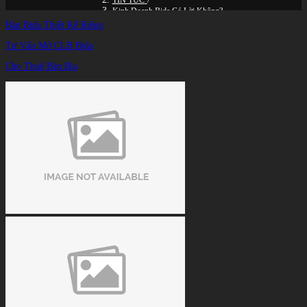
TIN TỨC
/
Kinh Doanh Bida Có Lời Không?
Bàn Bida Thiết Kế Riêng
Tư Vấn Mở CLB Bida
Cho Thuê Bàn Bia