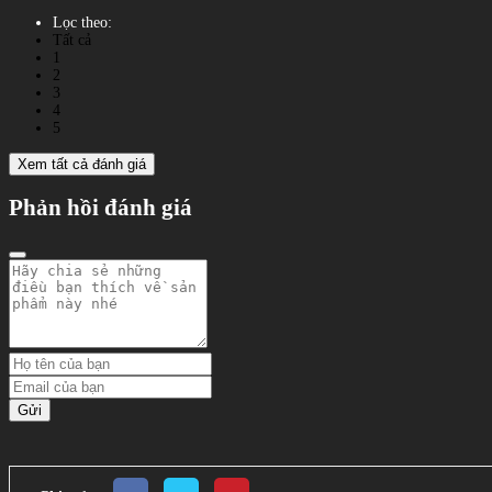
Lọc theo:
Tất cả
1
2
3
4
5
Xem tất cả đánh giá
Phản hồi đánh giá
Gửi