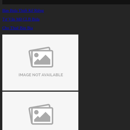
Bàn Bida Thiết Kế Riêng
Tư Vấn Mở CLB Bida
Cho Thuê Bàn Bia