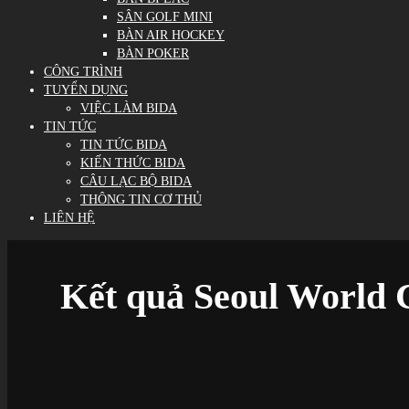
SÂN GOLF MINI
BÀN AIR HOCKEY
BÀN POKER
CÔNG TRÌNH
TUYỂN DỤNG
VIỆC LÀM BIDA
TIN TỨC
TIN TỨC BIDA
KIẾN THỨC BIDA
CÂU LẠC BỘ BIDA
THÔNG TIN CƠ THỦ
LIÊN HỆ
Kết quả Seoul World C