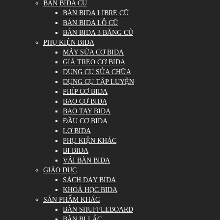
BÀN BIDA CŨ
BÀN BIDA LIBRE CŨ
BÀN BIDA LỖ CŨ
BÀN BIDA 3 BĂNG CŨ
PHỤ KIỆN BIDA
MÁY SỬA CƠ BIDA
GIÁ TREO CƠ BIDA
DỤNG CỤ SỬA CHỮA
DỤNG CỤ TẬP LUYỆN
PHÍP CƠ BIDA
BAO CƠ BIDA
BAO TAY BIDA
ĐẦU CƠ BIDA
LƠ BIDA
PHỤ KIỆN KHÁC
BI BIDA
VẢI BÀN BIDA
GIÁO DỤC
SÁCH DẠY BIDA
KHOÁ HỌC BIDA
SẢN PHẨM KHÁC
BÀN SHUFFLEBOARD
BÀN BI LẮC