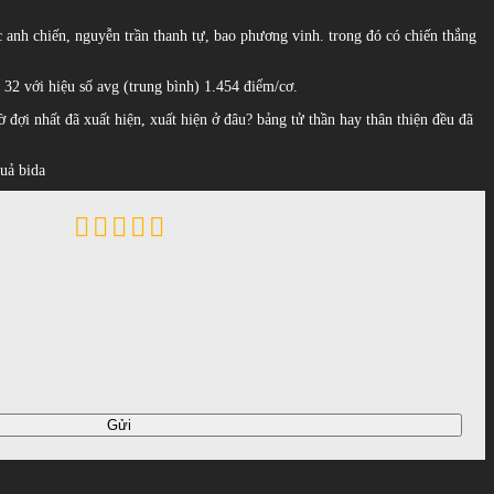
 anh chiến, nguyễn trần thanh tự, bao phương vinh. trong đó có chiến thắng
 32 với hiệu số avg (trung bình) 1.454 điểm/cơ.
 đợi nhất đã xuất hiện, xuất hiện ở đâu? bảng tử thần hay thân thiện đều đã
quả bida
Gửi