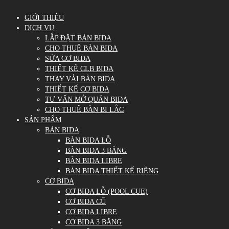
GIỚI THIỆU
DỊCH VỤ
LẮP ĐẶT BÀN BIDA
CHO THUÊ BÀN BIDA
SỬA CƠ BIDA
THIẾT KẾ CLB BIDA
THAY VẢI BÀN BIDA
THIẾT KẾ CƠ BIDA
TƯ VẤN MỞ QUÁN BIDA
CHO THUÊ BÀN BI LẮC
SẢN PHẨM
BÀN BIDA
BÀN BIDA LỖ
BÀN BIDA 3 BĂNG
BÀN BIDA LIBRE
BÀN BIDA THIẾT KẾ RIÊNG
CƠ BIDA
CƠ BIDA LỖ (POOL CUE)
CƠ BIDA CŨ
CƠ BIDA LIBRE
CƠ BIDA 3 BĂNG