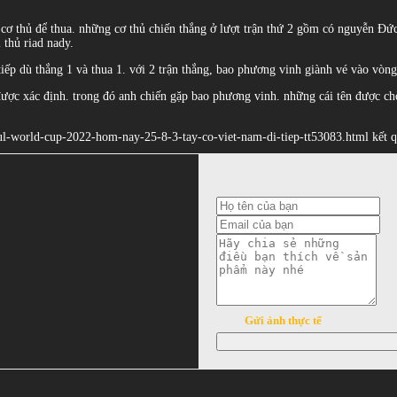
cơ thủ để thua. những cơ thủ chiến thắng ở lượt trận thứ 2 gồm có nguyễn Đức
 thủ riad nady.
iếp dù thắng 1 và thua 1. với 2 trận thắng, bao phương vinh giành vé vào vòng
 được xác định. trong đó anh chiến gặp bao phương vinh. những cái tên được chờ
seoul-world-cup-2022-hom-nay-25-8-3-tay-co-viet-nam-di-tiep-tt53083.html kết 
Gửi ảnh thực tế