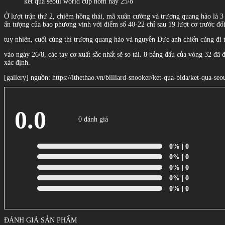
kết quả seoul world cup hôm nay 25/8
Ở lượt trận thứ 2, chiêm hồng thái, mã xuân cường và trương quang hào là 3 
ấn tượng của bao phương vinh với điểm số 40-22 chỉ sau 19 lượt cơ trước đối
tuy nhiên, cuối cùng thì trương quang hào và nguyễn Đức anh chiến cũng đi t
vào ngày 26/8, các tay cơ xuất sắc nhất sẽ so tài. 8 bảng đấu của vòng 32 đã
xác định.
[gallery] nguồn: https://ithethao.vn/billiard-snooker/ket-qua-bida/ket-qua-
0.0
0 đánh giá
0%
| 0
0%
| 0
0%
| 0
0%
| 0
0%
| 0
ĐÁNH GIÁ SẢN PHẨM