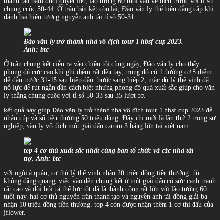
thanh tạo bám đuổi quyết liệt, lão tướng 60 tuổi vẫn về đích trước với tỉ số
chung cuộc 50-44. Ở trận bán kết còn lại, Đào văn ly thể hiện đẳng cấp khi
đánh bại hiện tượng nguyễn anh tài tỉ số 50-31.
Đào văn ly trở thành nhà vô địch tour 1 hbsf cup 2023.
Ảnh: btc
Ở trận chung kết diễn ra vào chiều tối cùng ngày, Đào văn ly cho thấy
phong độ cực cao khi ghi điểm rất đều tay, trong đó có 1 đường cơ 8 điểm
để dẫn trước 31-15 sau hiệp đầu. bước sang hiệp 2, mặc dù lý thế vinh đã
nỗ lực để rút ngắn dần cách biệt nhưng phong độ quá xuất sắc giúp cho văn
ly thắng chung cuộc với tỉ số 50-33 sau 35 lượt cơ.
kết quả này giúp Đào văn ly trở thành nhà vô địch tour 1 hbsf cup 2023 để
nhận cúp và số tiền thưởng 50 triệu đồng. Đây chỉ mới là lần thứ 2 trong sự
nghiệp, văn ly vô địch một giải đấu carom 3 băng lớn tại việt nam.
top 4 cơ thủ xuất sắc nhất cùng ban tổ chức và các nhà tài
trợ. Ảnh: btc
với ngôi á quân, cơ thủ lý thế vinh nhận 20 triệu đồng tiền thưởng. dù
không đăng quang, việc vào đến chung kết ở một giải đấu có sức cạnh tranh
rất cao và đòi hỏi cả thế lực tốt đã là thành công rất lớn với lão tướng 60
tuổi này. hai cơ thủ nguyễn trần thanh tạo và nguyễn anh tài đồng giải ba
nhận 10 triệu đồng tiền thưởng. top 4 còn được nhận thêm 1 cơ thi đấu của
jflower.