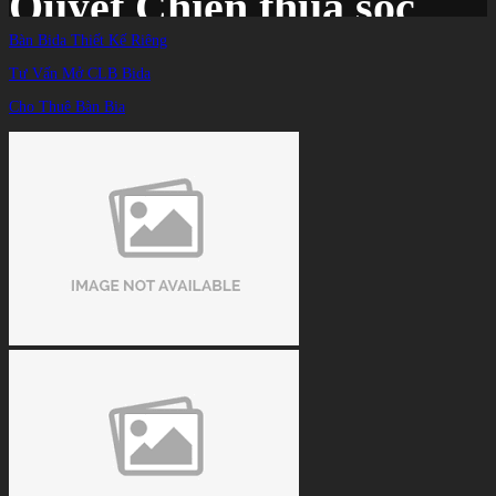
Quyết Chiến thua sốc
Bàn Bida Thiết Kế Riêng
Tư Vấn Mở CLB Bida
Trang chủ
/
TIN TỨC
/
Cho Thuê Bàn Bia
Kết quả billiards Tour 1 HBSF Cúp 2023: Đào Văn Ly vô địch, Trần Quyết Chiến
thua sốc