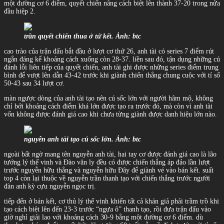
một đường cơ 6 điểm, quyết chiến nâng cách biệt lên thành 37-20 trong nửa
đầu hiệp 2.
trần quyết chiến thua ở tứ kết. Ảnh: btc
cao trào của trận đấu bắt đầu ở lượt cơ thứ 26, anh tài có series 7 điểm rút
ngắn đáng kể khoảng cách xuống còn 28-37. liền sau đó, tận dụng những cú
đánh lỗi liên tiếp của quyết chiến, anh tài ghi được những series điểm trung
bình để vượt lên dẫn 43-42 trước khi giành chiến thắng chung cuộc với tỉ số
50-43 sau 34 lượt cơ.
màn ngược dòng của anh tài tạo nên cú sốc lớn với người hâm mộ, không
chỉ bởi khoảng cách điểm khá lớn được tạo ra trước đó, mà còn vì anh tài
vốn không được đánh giá cao khi chưa từng giành được danh hiệu lớn nào.
nguyễn anh tài tạo cú sốc lớn. Ảnh: btc
ngoài bất ngờ mang tên nguyễn anh tài, hai tay cơ được đánh giá cao là lão
tướng lý thế vinh và Đào văn ly đều có được chiến thắng áp đảo lần lượt
trước nguyễn hữu thắng và nguyễn hữu Đây để giành vé vào bán kết. suất
top 4 còn lại thuộc về nguyễn trần thanh tạo với chiến thắng trước người
đàn anh kỳ cựu nguyễn ngọc trị.
tiếp đến ở bán kết, cơ thủ lý thế vinh khiến tất cả khán giả phải trầm trồ khi
tạo cách biệt lên đến 23-3 trước “ngựa ô” thanh tạo, rồi đưa trận đấu vào
giờ nghỉ giải lao với khoảng cách 30-9 bằng một đường cơ 6 điểm. dù