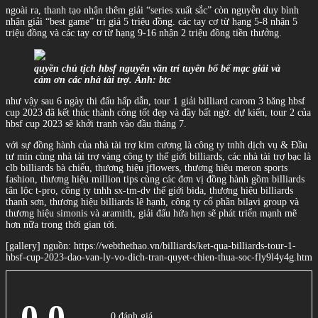
ngoài ra, thanh tạo nhận thêm giải “series xuất sắc” còn nguyễn duy bình
nhận giải “best game” trị giá 5 triệu đồng. các tay cơ từ hạng 5-8 nhận 5
triệu đồng và các tay cơ từ hạng 9-16 nhận 2 triệu đồng tiền thưởng.
quyền chủ tịch hbsf nguyễn văn trí tuyên bố bế mạc giải và
cảm ơn các nhà tài trợ. Ảnh: btc
như vậy sau 6 ngày thi đấu hấp dẫn, tour 1 giải billiard carom 3 băng hbsf
cup 2023 đã kết thúc thành công tốt đẹp và đầy bất ngờ. dự kiến, tour 2 của
hbsf cup 2023 sẽ khởi tranh vào đầu tháng 7.
với sự đồng hành của nhà tài trợ kim cương là công ty tnhh dịch vụ & Đầu
tư min cùng nhà tài trợ vàng công ty thế giới billiards, các nhà tài trợ bạc là
clb billiards bà chiểu, thương hiệu jflowers, thương hiệu meron sports
fashion, thương hiệu million tips cùng các đơn vị đồng hành gồm billiards
tân lộc t-pro, công ty tnhh sx-tm-dv thế giới bida, thương hiệu billiards
thanh sơn, thương hiệu billiards lê hạnh, công ty cổ phần bilavi group và
thương hiệu simonis và aramith, giải đấu hứa hẹn sẽ phát triển mạnh mẽ
hơn nữa trong thời gian tới.
[gallery] nguồn: https://webthethao.vn/billiards/ket-qua-billiards-tour-1-
hbsf-cup-2023-dao-van-ly-vo-dich-tran-quyet-chien-thua-soc-fly9l4y4g.htm
0.0
0 đánh giá