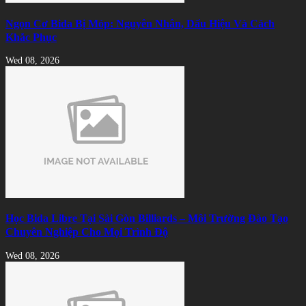
Ngọn Cơ Bida Bị Móp: Nguyên Nhân, Dấu Hiệu Và Cách
Khắc Phục
Wed 08, 2026
Học Bida Libre Tại Sài Gòn Billiards – Môi Trường Đào Tạo
Chuyên Nghiệp Cho Mọi Trình Độ
Wed 08, 2026