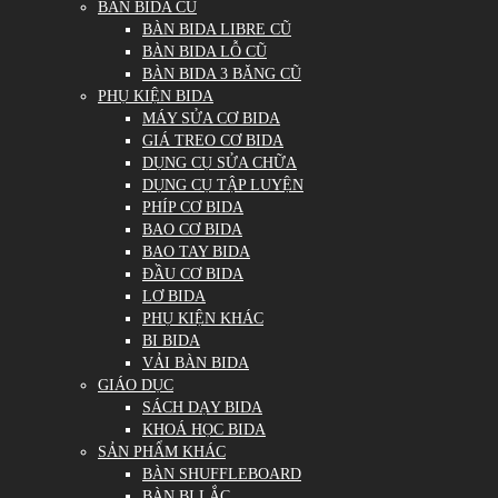
BÀN BIDA CŨ
BÀN BIDA LIBRE CŨ
BÀN BIDA LỖ CŨ
BÀN BIDA 3 BĂNG CŨ
PHỤ KIỆN BIDA
MÁY SỬA CƠ BIDA
GIÁ TREO CƠ BIDA
DỤNG CỤ SỬA CHỮA
DỤNG CỤ TẬP LUYỆN
PHÍP CƠ BIDA
BAO CƠ BIDA
BAO TAY BIDA
ĐẦU CƠ BIDA
LƠ BIDA
PHỤ KIỆN KHÁC
BI BIDA
VẢI BÀN BIDA
GIÁO DỤC
SÁCH DẠY BIDA
KHOÁ HỌC BIDA
SẢN PHẨM KHÁC
BÀN SHUFFLEBOARD
BÀN BI LẮC