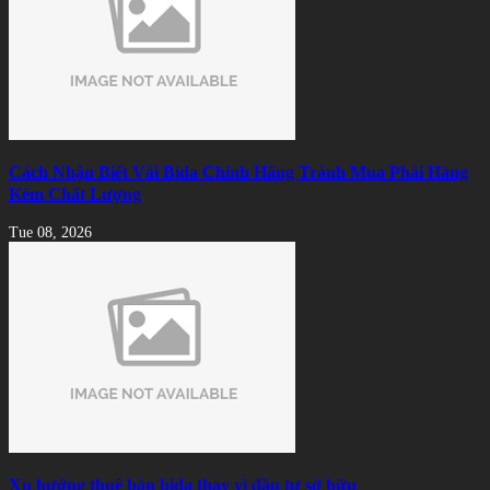
Cách Nhận Biết Vải Bida Chính Hãng Tránh Mua Phải Hàng
Kém Chất Lượng
Tue 08, 2026
Xu hướng thuê bàn bida thay vì đầu tư sở hữu