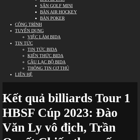
SÂN GOLF MINI
BÀN AIR HOCKEY
BÀN POKER
CÔNG TRÌNH
TUYỂN DỤNG
VIỆC LÀM BIDA
TIN TỨC
TIN TỨC BIDA
KIẾN THỨC BIDA
CÂU LẠC BỘ BIDA
THÔNG TIN CƠ THỦ
LIÊN HỆ
Kết quả billiards Tour 1
HBSF Cúp 2023: Đào
Văn Ly vô địch, Trần