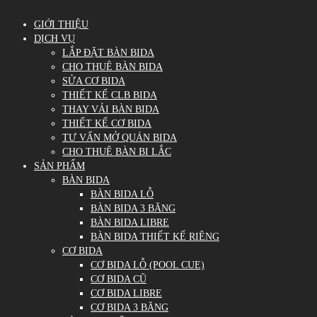
GIỚI THIỆU
DỊCH VỤ
LẮP ĐẶT BÀN BIDA
CHO THUÊ BÀN BIDA
SỬA CƠ BIDA
THIẾT KẾ CLB BIDA
THAY VẢI BÀN BIDA
THIẾT KẾ CƠ BIDA
TƯ VẤN MỞ QUÁN BIDA
CHO THUÊ BÀN BI LẮC
SẢN PHẨM
BÀN BIDA
BÀN BIDA LỖ
BÀN BIDA 3 BĂNG
BÀN BIDA LIBRE
BÀN BIDA THIẾT KẾ RIÊNG
CƠ BIDA
CƠ BIDA LỖ (POOL CUE)
CƠ BIDA CŨ
CƠ BIDA LIBRE
CƠ BIDA 3 BĂNG