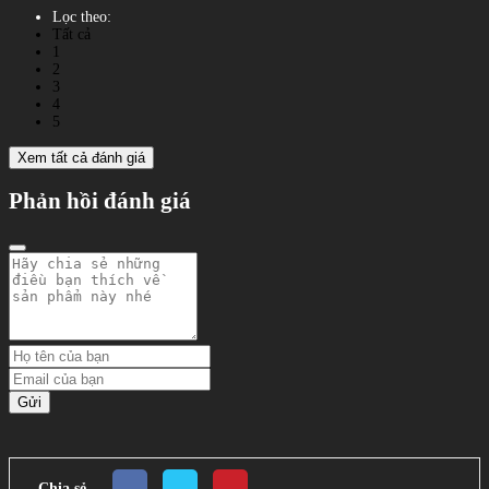
Lọc theo:
Tất cả
1
2
3
4
5
Xem tất cả đánh giá
Phản hồi đánh giá
Gửi
Chia sẻ