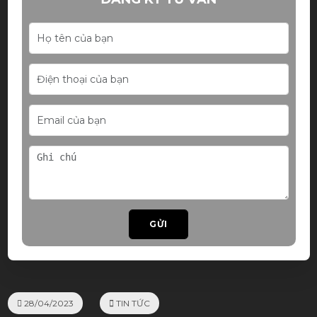
GỬI
28/04/2023
TIN TỨC