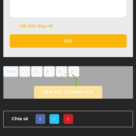
Gửi ảnh thực tế
GỬI
Tất cả
1
2
3
4
5
XEM TẤT CẢ ĐÁNH GIÁ
Chia sẻ