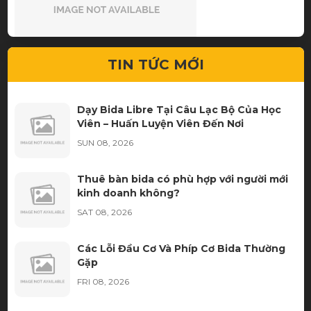
Dịch vụ nhanh gọn hạt dẻ.
TIN TỨC MỚI
Dạy Bida Libre Tại Câu Lạc Bộ Của Học
Viên – Huấn Luyện Viên Đến Nơi
SUN 08, 2026
Thuê bàn bida có phù hợp với người mới
kinh doanh không?
SAT 08, 2026
Hàng chất lượng, nhân viên tư vấn nhiệt tình. Lần sau
mình sẽ ủng hộ tiếp
Các Lỗi Đầu Cơ Và Phíp Cơ Bida Thường
Gặp
FRI 08, 2026