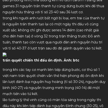
games 31 nguyễn trần thanh tự cũng dừng bước khi để thua
nguyễn hữu thắng với tỉ số 23-40 sau 36 lượt cơ.
trong khi người anh ruột bất ngờ bị loại, em trai của thanh tự
là nguyễn trần thanh tạo lại có một ngày thi đấu vô cùng
xuất sắc. không chỉ ghi được series 14 điểm (cao nhất giải
cho đến hiện tại) ở vòng 32 trong trận thắng trước Đỗ anh
tuấn, thanh tạo còn vượt qua người đàn anh nguyễn hữu trí
với tỉ số 40-37 ở lượt trận sau đó để giành quyền vào tứ kết.
trần quyết chiến thi đấu ổn định. Ảnh: btc
trong khi các tay cơ mạnh liên tiếp dừng bước, cơ thủ số 1
việt nam trần quyết chiến vẫn thể hiện phong độ ổn định khi
lần lượt đánh bại nguyễn huy hoàng (tỉ số 30-24), nguyễn duy
bình (40-27) và nguyễn trương minh trọng (40-14) để một
mạch tiến vào tứ kết.
lão tướng lý thế vinh cũng có màn tỏa sáng trong ngày thi
đấu này khi liên tiếp đánh bại nguyễn Đình chung (30-25), võ