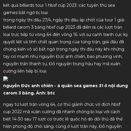
kết quả billiards tour 1 hbsf cúp 2023: các tuyển thủ sea
games bất ngờ bị loại
trong ngày thi đấu 27/4, ngày thi đấu áp chót của tour 1 giải
billiard carom 3 băng hbsf cup 2023 đã diễn ra các lượt trận
loại trực tiếp từ vòng 64 đến vòng 16. với sự cạnh tranh cực kỳ
quyết liệt và tính chất quan trọng của từng trận, giải đấu đã
chứng kiến vô số bất ngờ trong ngày thi đấu này khi những
tay cơ mạnh như nguyễn Đức anh chiến, bao phương vinh,
nguyễn trần thanh tự, Đỗ nguyễn trung hậu hay mã xuân
cường liên tiếp bị loại.
nguyễn Đức anh chiến - á quân sea games 31 ở nội dung
carom 3 băng. Ảnh: btc
ngay từ lượt trận vòng 64, cơ thủ giành chức vô địch hbsf
cup 2022 mã xuân cường đã nhanh chóng bị loại với cách
biệt 14-30 sau 17 lượt cơ trước lê quốc hồ do đối thủ đã thể
hiện phong độ chói sáng. cũng ở lượt trận này, Đỗ nguyễn