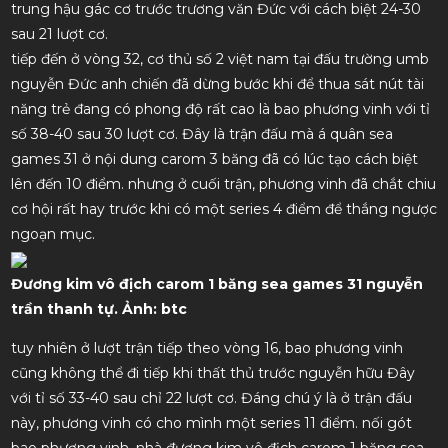
trung hậu gác cơ trước trương văn Đức với cách biệt 24-30
sau 21 lượt cơ.
tiếp đến ở vòng 32, cơ thủ số 2 việt nam tại đấu trường umb
nguyễn Đức anh chiến đã dừng bước khi để thua sát nút tài
năng trẻ đang có phong độ rất cao là bao phương vinh với tỉ
số 38-40 sau 30 lượt cơ. Đây là trận đấu mà á quân sea
games 31 ở nội dung carom 3 băng đã có lúc tạo cách biệt
lên đến 10 điểm. nhưng ở cuối trận, phương vinh đã chắt chiu
cơ hội rất hay trước khi có một series 4 điểm để thắng ngược
ngoạn mục.
Đương kim vô địch carom 1 băng sea games 31 nguyễn
trần thanh tự. Ảnh: btc
tuy nhiên ở lượt trận tiếp theo vòng 16, bao phương vinh
cũng không thể đi tiếp khi thất thủ trước nguyễn hữu Đây
với tỉ số 33-40 sau chỉ 22 lượt cơ. Đáng chú ý là ở trận đấu
này, phương vinh có cho mình một series 11 điểm. nối gót
bao phương vinh, nhà đương kim vô địch carom 1 băng sea