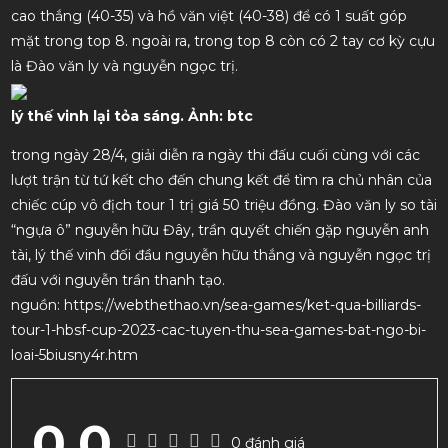
cao thắng (40-35) và hồ văn việt (40-38) để có 1 suất góp
mặt trong top 8. ngoài ra, trong top 8 còn có 2 tay cơ kỳ cựu
là Đào văn ly và nguyễn ngọc trị.
lý thế vinh lại tỏa sáng. Ảnh: btc
trong ngày 28/4, giải diễn ra ngày thi đấu cuối cùng với các
lượt trận từ tứ kết cho đến chung kết để tìm ra chủ nhân của
chiếc cúp vô địch tour 1 trị giá 50 triệu đồng. Đào văn ly so tài
“ngựa ô” nguyễn hữu Đây, trần quyết chiến gặp nguyễn anh
tài, lý thế vinh đối đầu nguyễn hữu thắng và nguyễn ngọc trị
đấu với nguyễn trần thanh tạo.
nguồn: https://webthethao.vn/sea-games/ket-qua-billiards-
tour-1-hbsf-cup-2023-cac-tuyen-thu-sea-games-bat-ngo-bi-
loai-5biusny4r.htm
0.0
0 đánh giá