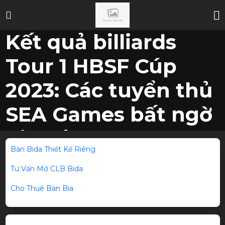
Kết quả billiards
Tour 1 HBSF Cúp
2023: Các tuyển thủ
SEA Games bất ngờ
bị loại
Bàn Bida Thiết Kế Riêng
Trang
TIN
Kết quả billiards Tour 1 HBSF Cúp 2023: Các tuyển thủ
Tư Vấn Mở CLB Bida
chủ
/
TỨC
/
SEA Games bất ngờ bị loại
Cho Thuê Bàn Bia