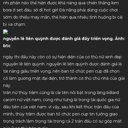
nhi phần nào thể hiện được khả năng qua chiến thắng kim
bora ở set đầu. sở dĩ hot girl Đà nẵng phải dừng cuộc chơi
sớm do thiếu may mắn, thể hiện qua nhiều tình huống bi cái
bị va chạm.
nguyễn lê liên quỳnh được đánh giá đầy triển vọng. Ảnh:
btc
ngày thi đấu này còn có sự hiện diện của cơ thủ nữ xinh đẹp
nguyễn lê liên quỳnh. nguyễn lê liên quỳnh được đánh giá là
tài năng giàu triển vọng, nên ban tổ chức peri cup đã chọn
cô làm gương mặt đại diện, trở thành cơ thủ chủ nhà của giải
này.
trần nữ thùy trâm cũng là cái tên nổi bật trong làng billiard
carom nữ việt nam, cũng như từng là trọng tài quốc gia nữ
đầu tiên của việt nam. vì vậy, sau khi kết thúc trận đấu của
mình, thùy trâm được ban tổ chức peri cup tin tưởng giao
trọng trách làm trọng tài trong cả 2 trận đấu có sự góp mặt