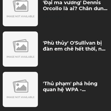
'Đại ma vương' Dennis
Orcollo là ai? Chân dung
ông vua kiếm tiền từ
04/10/2023
Pool
'Phù thủy' O'Sullivan bị
đàn em chê hết thời, nên
giải nghệ sớm
21/04/2022
'Thủ phạm' phá hỏng
quan hệ WPA -
Matchroom và bí ẩn sau
27/10/2023
vụ bán thương hiệu
Nineball