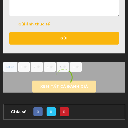
Gửi ảnh thực tế
GỬI
Tất cả
1
2
3
4
5
XEM TẤT CẢ ĐÁNH GIÁ
Chia sẻ