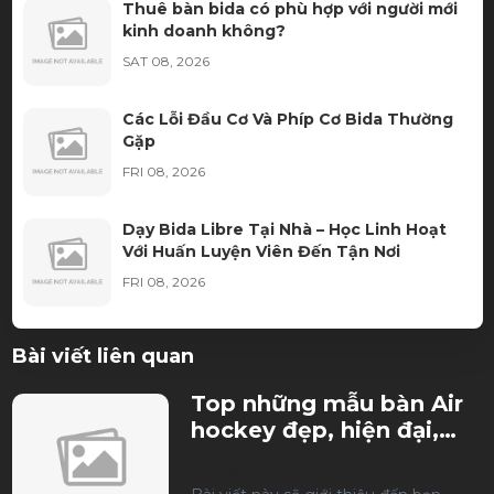
Thuê bàn bida có phù hợp với người mới
kinh doanh không?
SAT 08, 2026
Các Lỗi Đầu Cơ Và Phíp Cơ Bida Thường
Gặp
FRI 08, 2026
Dạy Bida Libre Tại Nhà – Học Linh Hoạt
Với Huấn Luyện Viên Đến Tận Nơi
FRI 08, 2026
Màu Vải Bàn Bida Nào Được Các CLB Bida
Bài viết liên quan
Ưa Chuộng Nhất?
THU 08, 2026
Top những mẫu bàn Air
hockey đẹp, hiện đại,
Thuê bàn bida cần chuẩn bị những gì?
phù hợp mọi không gian
13/05/2026
THU 08, 2026