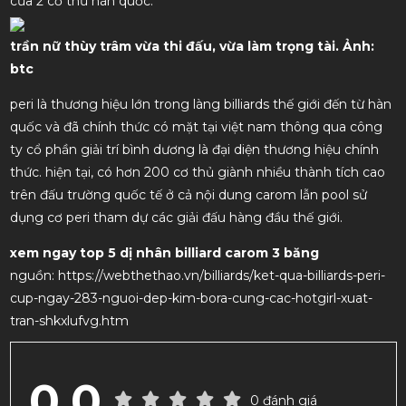
của 2 cơ thủ hàn quốc.
trần nữ thùy trâm vừa thi đấu, vừa làm trọng tài. Ảnh:
btc
peri là thương hiệu lớn trong làng billiards thế giới đến từ hàn
quốc và đã chính thức có mặt tại việt nam thông qua công
ty cổ phần giải trí bình dương là đại diện thương hiệu chính
thức. hiện tại, có hơn 200 cơ thủ giành nhiều thành tích cao
trên đấu trường quốc tế ở cả nội dung carom lẫn pool sử
dụng cơ peri tham dự các giải đấu hàng đầu thế giới.
xem ngay top 5 dị nhân billiard carom 3 băng
nguồn: https://webthethao.vn/billiards/ket-qua-billiards-peri-
cup-ngay-283-nguoi-dep-kim-bora-cung-cac-hotgirl-xuat-
tran-shkxlufvg.htm
0.0
0 đánh giá