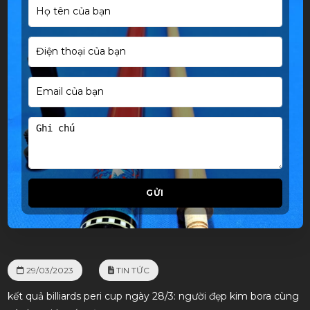
GỬI
29/03/2023
TIN TỨC
kết quả billiards peri cup ngày 28/3: người đẹp kim bora cùng