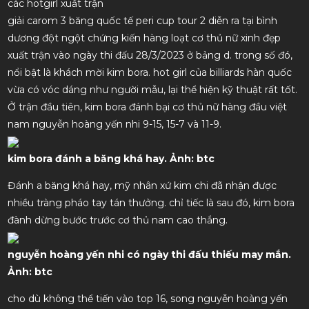
các hotgirl xuất trận
giải carom 3 băng quốc tế peri cup tour 2 diễn ra tại bình
dương đột ngột chứng kiến hàng loạt cơ thủ nữ xinh đẹp
xuất trận vào ngày thi đấu 28/3/2023 ở bảng d. trong số đó,
nổi bật là khách mời kim bora. hot girl của billiards hàn quốc
vừa có vóc dáng như người mẫu, lại thể hiện kỹ thuật rất tốt.
Ở trận đầu tiên, kim bora đánh bại cơ thủ nữ hàng đầu việt
nam nguyễn hoàng yến nhi 9-15, 15-7 và 11-9.
kim bora đánh a băng khá hay. Ảnh: btc
Đánh a băng khá hay, mỹ nhân xứ kim chi đã nhận được
nhiều tràng pháo tay tán thưởng. chỉ tiếc là sau đó, kim bora
đành dừng bước trước cơ thủ nam cao thắng.
nguyễn hoàng yến nhi có ngày thi đấu thiếu may mắn.
Ảnh: btc
cho dù không thể tiến vào top 16, song nguyễn hoàng yến