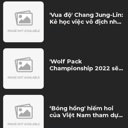
'Vua độ' Chang Jung-Lin:
Kẻ học việc vô địch nhờ
trò đùa của số phận
15/11/2023
'Wolf Pack
Championship 2022 sẽ
là sân chơi để tìm kiếm
09/11/2022
những tài năng triển
vọng cho đất nước'
‘Bóng hồng' hiếm hoi
của Việt Nam tham dự
Hanoi Open 2023: Tôi ‘tê
10/10/2023