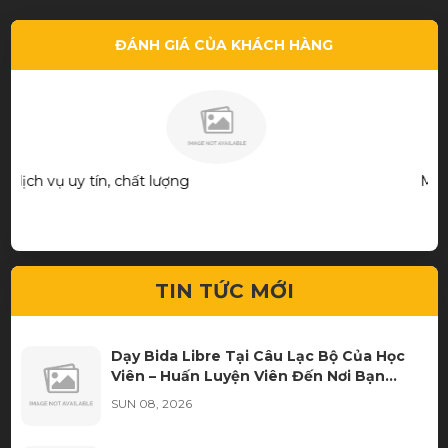
ĐÁNH GIÁ CỦA KHÁCH HÀNG
Mua được cây cơ ưng ý quá! Thks shop và bạn chủ.
TIN TỨC MỚI
Dạy Bida Libre Tại Câu Lạc Bộ Của Học
Viên – Huấn Luyện Viên Đến Nơi Bạn
Luyện Tập
SUN 08, 2026