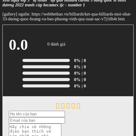
xem ngay top 5 "dị nhân" tại giải billiard carom 3 băng quốc tế bình
dương 2022 tranh cúp becamex ijc - number 1
[gallery] nguồn: https://webthethao.vn/billiards/ket-qua-billiards-moi-nhat-
33-duong-quoc-hoang-va-bao-phuong-vinh-qua-xuat-sac-v7j1tlb4r.htm
0.0
0 đánh giá
0%
| 0
0%
| 0
0%
| 0
0%
| 0
0%
| 0