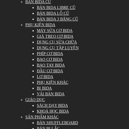
BÀN BIDA CŨ
BÀN BIDA LIBRE CŨ
BÀN BIDA LỖ CŨ
BÀN BIDA 3 BĂNG CŨ
PHỤ KIỆN BIDA
MÁY SỬA CƠ BIDA
GIÁ TREO CƠ BIDA
DỤNG CỤ SỬA CHỮA
DỤNG CỤ TẬP LUYỆN
PHÍP CƠ BIDA
BAO CƠ BIDA
BAO TAY BIDA
ĐẦU CƠ BIDA
LƠ BIDA
PHỤ KIỆN KHÁC
BI BIDA
VẢI BÀN BIDA
GIÁO DỤC
SÁCH DẠY BIDA
KHOÁ HỌC BIDA
SẢN PHẨM KHÁC
BÀN SHUFFLEBOARD
BÀN BI LẮC