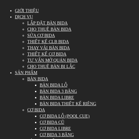
GIỚI THIỆU
DỊCH VỤ
LẮP ĐẶT BÀN BIDA
CHO THUÊ BÀN BIDA
SỬA CƠ BIDA
THIẾT KẾ CLB BIDA
THAY VẢI BÀN BIDA
THIẾT KẾ CƠ BIDA
TƯ VẤN MỞ QUÁN BIDA
CHO THUÊ BÀN BI LẮC
SẢN PHẨM
BÀN BIDA
BÀN BIDA LỖ
BÀN BIDA 3 BĂNG
BÀN BIDA LIBRE
BÀN BIDA THIẾT KẾ RIÊNG
CƠ BIDA
CƠ BIDA LỖ (POOL CUE)
CƠ BIDA CŨ
CƠ BIDA LIBRE
CƠ BIDA 3 BĂNG