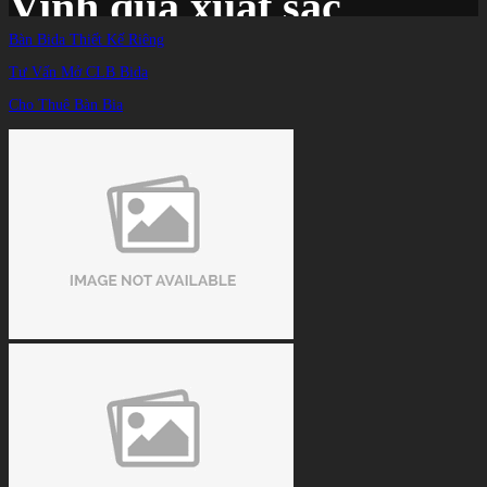
Vinh quá xuất sắc
Bàn Bida Thiết Kế Riêng
Tư Vấn Mở CLB Bida
Trang chủ
/
TIN TỨC
/
Cho Thuê Bàn Bia
Kết quả billiards mới nhất 3/3: Dương Quốc Hoàng và Bao Phương Vinh quá xuất
sắc