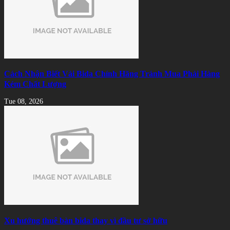
Cách Nhận Biết Vải Bida Chính Hãng Tránh Mua Phải Hàng
Kém Chất Lượng
Tue 08, 2026
Xu hướng thuê bàn bida thay vì đầu tư sở hữu