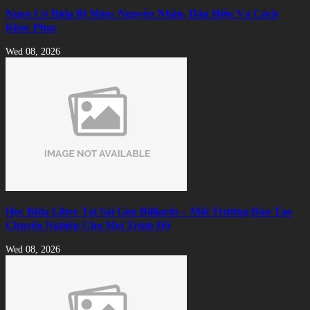
Ngọn Cơ Bida Bị Móp: Nguyên Nhân, Dấu Hiệu Và Cách
Khắc Phục
Wed 08, 2026
Học Bida Libre Tại Sài Gòn Billiards – Môi Trường Đào Tạo
Chuyên Nghiệp Cho Mọi Trình Độ
Wed 08, 2026