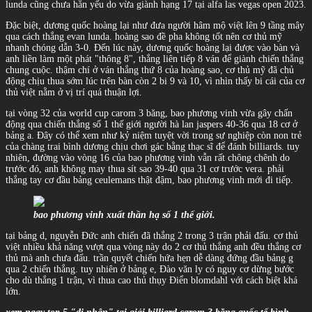
lunda cũng chưa hẳn yếu do vừa giành hạng 17 tại alfa las vegas open 2023.
Đặc biệt, dương quốc hoàng lại như đưa người hâm mộ việt lên 9 tầng mây
qua cách thắng evan lunda. hoàng sao đề pha không tốt nên cơ thủ mỹ
nhanh chóng dẫn 3-0. Đến lúc này, dương quốc hoàng lại được vào bàn và
anh liền làm một phát "thông 8", thắng liên tiếp 8 ván để giành chiến thắng
chung cuộc. thậm chí ở ván thắng thứ 8 của hoàng sao, cơ thủ mỹ đã chủ
động chịu thua sớm lúc trên bàn còn 2 bi 9 và 10, vì nhìn thấy bi cái của cơ
thủ việt nằm ở vị trí quá thuận lợi.
tại vòng 32 của world cup carom 3 băng, bao phương vinh vừa gây chấn
động qua chiến thắng số 1 thế giới người hà lan jaspers 40-36 qua 18 cơ ở
bảng a. Đây có thể xem như kỷ niệm tuyệt vời trong sự nghiệp còn non trẻ
của chàng trai bình dương chịu chơi gác bằng thạc sĩ để đánh billiards. tuy
nhiên, đường vào vòng 16 của bao phương vinh vẫn rất chông chênh do
trước đó, anh không may thua sít sao 39-40 qua 31 cơ trước vera. phải
thắng tay cơ đầu bảng ceulemans thật đậm, bao phương vinh mới đi tiếp.
bao phương vinh xuất thần hạ số 1 thế giới.
tại bảng d, nguyễn Đức anh chiến đã thắng 2 trong 3 trận phải đấu. cơ thủ
việt nhiều khả năng vượt qua vòng này do 2 cơ thủ thắng anh đều thắng cơ
thủ mà anh chưa đấu. trần quyết chiến hứa hẹn dễ dàng đứng đầu bảng g
qua 2 chiến thắng. tuy nhiên ở bảng e, Đào văn ly có nguy cơ dừng bước
cho dù thắng 1 trận, vì thua cao thủ thụy Điển blomdahl với cách biệt khá
lớn.