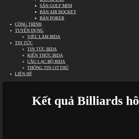
SÂN GOLF MINI
BÀN AIR HOCKEY
BÀN POKER
CÔNG TRÌNH
TUYỂN DỤNG
VIỆC LÀM BIDA
TIN TỨC
TIN TỨC BIDA
KIẾN THỨC BIDA
CÂU LẠC BỘ BIDA
THÔNG TIN CƠ THỦ
LIÊN HỆ
Kết quả Billiards 