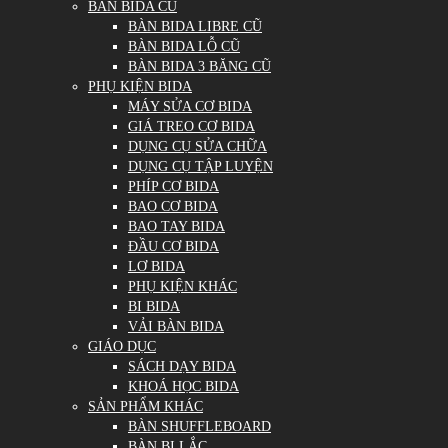
BÀN BIDA CŨ
BÀN BIDA LIBRE CŨ
BÀN BIDA LỖ CŨ
BÀN BIDA 3 BĂNG CŨ
PHỤ KIỆN BIDA
MÁY SỬA CƠ BIDA
GIÁ TREO CƠ BIDA
DỤNG CỤ SỬA CHỮA
DỤNG CỤ TẬP LUYỆN
PHÍP CƠ BIDA
BAO CƠ BIDA
BAO TAY BIDA
ĐẦU CƠ BIDA
LƠ BIDA
PHỤ KIỆN KHÁC
BI BIDA
VẢI BÀN BIDA
GIÁO DỤC
SÁCH DẠY BIDA
KHOÁ HỌC BIDA
SẢN PHẨM KHÁC
BÀN SHUFFLEBOARD
BÀN BI LẮC