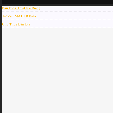
Bàn Bida Thiết Kế Riêng
Tư Vấn Mở CLB Bida
Cho Thuê Bàn Bia