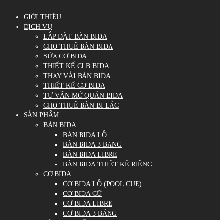
GIỚI THIỆU
DỊCH VỤ
LẮP ĐẶT BÀN BIDA
CHO THUÊ BÀN BIDA
SỬA CƠ BIDA
THIẾT KẾ CLB BIDA
THAY VẢI BÀN BIDA
THIẾT KẾ CƠ BIDA
TƯ VẤN MỞ QUÁN BIDA
CHO THUÊ BÀN BI LẮC
SẢN PHẨM
BÀN BIDA
BÀN BIDA LỖ
BÀN BIDA 3 BĂNG
BÀN BIDA LIBRE
BÀN BIDA THIẾT KẾ RIÊNG
CƠ BIDA
CƠ BIDA LỖ (POOL CUE)
CƠ BIDA CŨ
CƠ BIDA LIBRE
CƠ BIDA 3 BĂNG