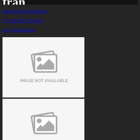
trận
Bàn Bida Thiết Kế Riêng
Tư Vấn Mở CLB Bida
Trang chủ
/
TIN TỨC
/
Cho Thuê Bàn Bia
Kết quả billiards hôm nay 24/10: Phương Vinh thắng, Liên Quỳnh thua trận