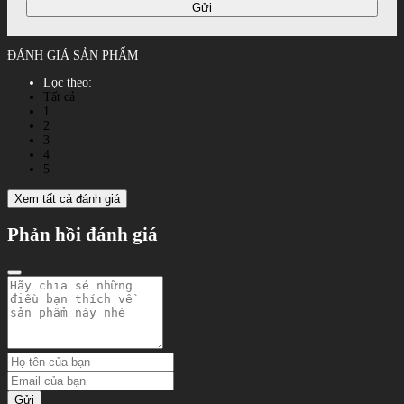
Gửi
ĐÁNH GIÁ SẢN PHẨM
Lọc theo:
Tất cả
1
2
3
4
5
Xem tất cả đánh giá
Phản hồi đánh giá
Gửi