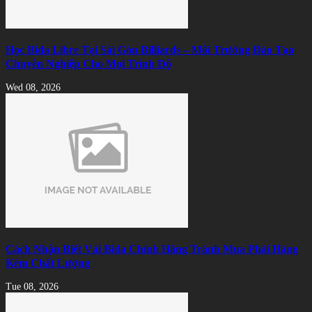
Học Bida Libre Tại Sài Gòn Billiards – Môi Trường Đào Tạo
Chuyên Nghiệp Cho Mọi Trình Độ
Wed 08, 2026
Cách Nhận Biết Vải Bida Chính Hãng Tránh Mua Phải Hàng
Kém Chất Lượng
Tue 08, 2026