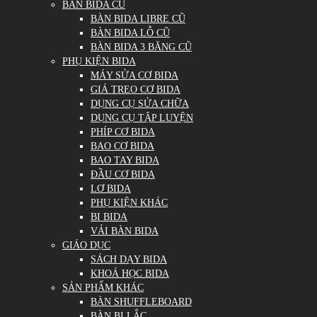
BÀN BIDA CŨ
BÀN BIDA LIBRE CŨ
BÀN BIDA LỖ CŨ
BÀN BIDA 3 BĂNG CŨ
PHỤ KIỆN BIDA
MÁY SỬA CƠ BIDA
GIÁ TREO CƠ BIDA
DỤNG CỤ SỬA CHỮA
DỤNG CỤ TẬP LUYỆN
PHÍP CƠ BIDA
BAO CƠ BIDA
BAO TAY BIDA
ĐẦU CƠ BIDA
LƠ BIDA
PHỤ KIỆN KHÁC
BI BIDA
VẢI BÀN BIDA
GIÁO DỤC
SÁCH DẠY BIDA
KHOÁ HỌC BIDA
SẢN PHẨM KHÁC
BÀN SHUFFLEBOARD
BÀN BI LẮC