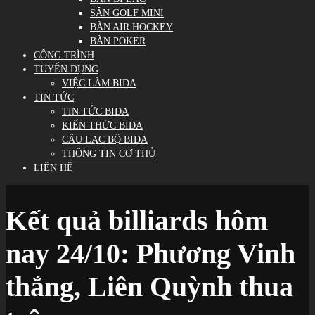
SÂN GOLF MINI
BÀN AIR HOCKEY
BÀN POKER
CÔNG TRÌNH
TUYỂN DỤNG
VIỆC LÀM BIDA
TIN TỨC
TIN TỨC BIDA
KIẾN THỨC BIDA
CÂU LẠC BỘ BIDA
THÔNG TIN CƠ THỦ
LIÊN HỆ
Kết quả billiards hôm
nay 24/10: Phương Vinh
thắng, Liên Quỳnh thua