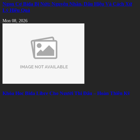
Ngọn Cơ Bida Bị Nứt: Nguyên Nhân, Dấu Hiệu Và Cách Xử
Lý Hiệu Quả
Mon 08, 2026
Khóa Học Bida Libre Cho Người Thi Đấu – Hoàn Thiện Kỹ
Thuật, Chiến Thuật Và Tâm Lý
Mon 08, 2026