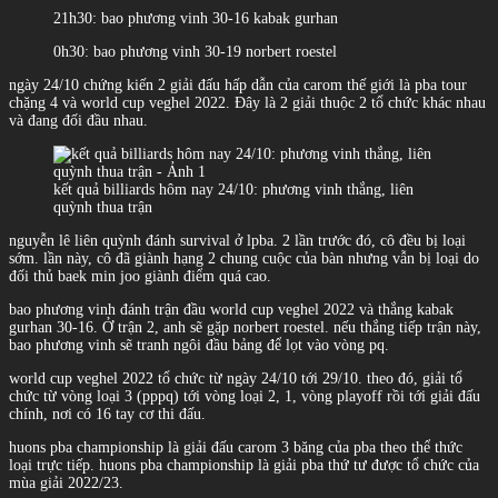
21h30: bao phương vinh 30-16 kabak gurhan
0h30: bao phương vinh 30-19 norbert roestel
ngày 24/10 chứng kiến 2 giải đấu hấp dẫn của carom thế giới là pba tour
chặng 4 và world cup veghel 2022. Đây là 2 giải thuộc 2 tổ chức khác nhau
và đang đối đầu nhau.
kết quả billiards hôm nay 24/10: phương vinh thắng, liên
quỳnh thua trận
nguyễn lê liên quỳnh đánh survival ở lpba. 2 lần trước đó, cô đều bị loại
sớm. lần này, cô đã giành hạng 2 chung cuộc của bàn nhưng vẫn bị loại do
đối thủ baek min joo giành điểm quá cao.
bao phương vinh đánh trận đầu world cup veghel 2022 và thắng kabak
gurhan 30-16. Ở trận 2, anh sẽ gặp norbert roestel. nếu thắng tiếp trận này,
bao phương vinh sẽ tranh ngôi đầu bảng để lọt vào vòng pq.
world cup veghel 2022 tổ chức từ ngày 24/10 tới 29/10. theo đó, giải tổ
chức từ vòng loại 3 (pppq) tới vòng loại 2, 1, vòng playoff rồi tới giải đấu
chính, nơi có 16 tay cơ thi đấu.
huons pba championship là giải đấu carom 3 băng của pba theo thể thức
loại trực tiếp. huons pba championship là giải pba thứ tư được tổ chức của
mùa giải 2022/23.