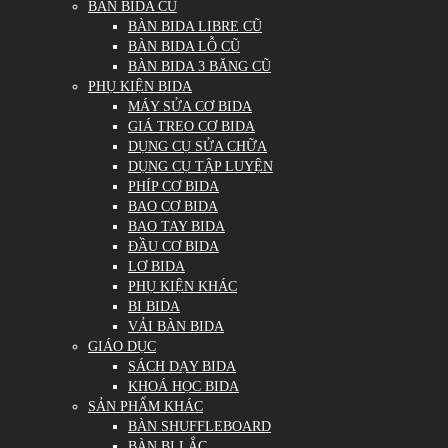
BÀN BIDA CŨ
BÀN BIDA LIBRE CŨ
BÀN BIDA LỖ CŨ
BÀN BIDA 3 BĂNG CŨ
PHỤ KIỆN BIDA
MÁY SỬA CƠ BIDA
GIÁ TREO CƠ BIDA
DỤNG CỤ SỬA CHỮA
DỤNG CỤ TẬP LUYỆN
PHÍP CƠ BIDA
BAO CƠ BIDA
BAO TAY BIDA
ĐẦU CƠ BIDA
LƠ BIDA
PHỤ KIỆN KHÁC
BI BIDA
VẢI BÀN BIDA
GIÁO DỤC
SÁCH DẠY BIDA
KHOÁ HỌC BIDA
SẢN PHẨM KHÁC
BÀN SHUFFLEBOARD
BÀN BI LẮC