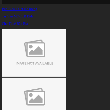
Bàn Bida Thiết Kế Riêng
Tư Vấn Mở CLB Bida
Cho Thuê Bàn Bia