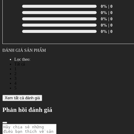
0%
| 0
0%
| 0
0%
| 0
0%
| 0
0%
| 0
ĐÁNH GIÁ SẢN PHẨM
Lọc theo:
Tất cả
1
2
3
4
5
Xem tất cả đánh giá
Phản hồi đánh giá