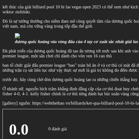
kết thúc của giải billiard pool 10 bi las vegas open 2023 có thể xem như kị
wiktor zieliński.
Đó là sự tưởng thưởng cho niềm đam mê cùng quyết tâm của dương quốc hoàng
việt nam, mà còn vững vàng trong tốp đầu thế giới.
dương quốc hoàng vào vòng đấu của 4 tay cơ xuất sắc nhất giải las
Đà phát triển của dương quốc hoàng đã tạo ấn tượng tới mức sau khi anh vào 
premier league, một sân chơi chỉ dành cho vỏn vẹn 16 cao thủ
ban tổ chức giải đấu premier league “bao” toàn bộ ăn ở và cơ thủ có mặt đã đ
những trận cọ sát liên tục như vậy thực sự mới là giá trị không đo đếm được 
trước đó, hãy cùng chờ đón dương quốc hoàng tạo ra những chiến thắng huy ho
Ở nhánh nữ, nguyễn bích trâm khẳng định đẳng cấp của cơ thủ đoạt huy chươn
fisher 4-0, 4-1. kelly fisher chính là cơ thủ từng đánh bại bùi xuân vàng cũng
[gallery] nguồn: https://webthethao.vn/billiards/ket-qua-billiard-pool-10-
0.0
0 đánh giá