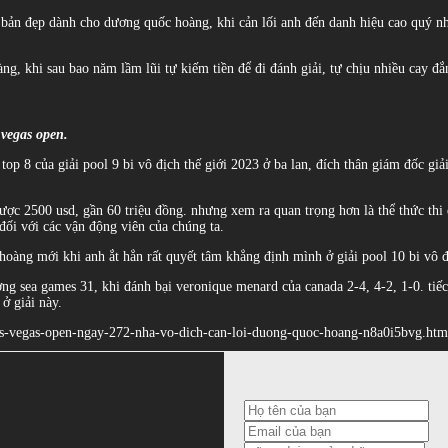
ch bản đẹp dành cho dương quốc hoàng, khi cản lối anh đến danh hiệu cao quý nh
, khi sau bao năm lầm lũi tự kiếm tiền để đi đánh giải, tự chịu nhiều cay đ
 vegas open.
top 8 của giải pool 9 bi vô địch thế giới 2023 ở ba lan, đích thân giám đốc g
ược 2500 usd, gần 60 triệu đồng. nhưng xem ra quan trọng hơn là thể thức thi đ
đối với các vận động viên của chúng ta.
àng mới khi anh ắt hẳn rất quyết tâm khẳng định mình ở giải pool 10 bi vô đị
g sea games 31, khi đánh bại veronique menard của canada 2-4, 4-2, 1-0. tiếc
 ở giải này.
bi-las-vegas-open-ngay-272-nha-vo-dich-can-loi-duong-quoc-hoang-n8a0i5bvg.htm