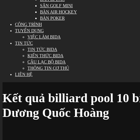
SÂN GOLF MINI
BÀN AIR HOCKEY
BÀN POKER
CÔNG TRÌNH
TUYỂN DỤNG
VIỆC LÀM BIDA
TIN TỨC
TIN TỨC BIDA
KIẾN THỨC BIDA
CÂU LẠC BỘ BIDA
THÔNG TIN CƠ THỦ
LIÊN HỆ
Kết quả billiard pool 10 
Dương Quốc Hoàng