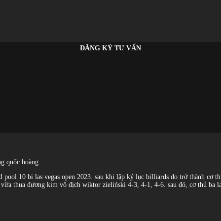
ĐĂNG KÝ TƯ VẤN
ương quốc hoàng
 pool 10 bi las vegas open 2023. sau khi lập kỷ lục billiards do trở thành cơ t
 vừa thua đương kim vô địch wiktor zieliński 4-3, 4-1, 4-6. sau đó, cơ thủ ba 