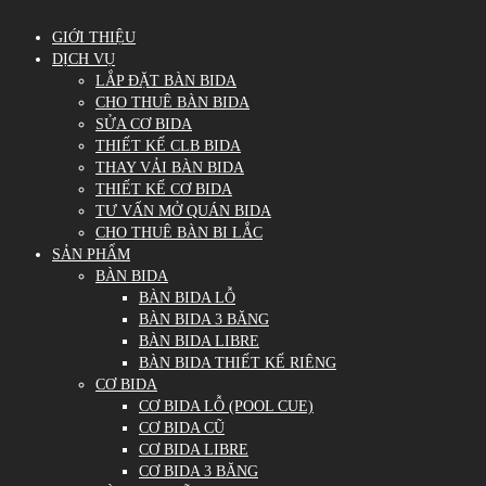
GIỚI THIỆU
DỊCH VỤ
LẮP ĐẶT BÀN BIDA
CHO THUÊ BÀN BIDA
SỬA CƠ BIDA
THIẾT KẾ CLB BIDA
THAY VẢI BÀN BIDA
THIẾT KẾ CƠ BIDA
TƯ VẤN MỞ QUÁN BIDA
CHO THUÊ BÀN BI LẮC
SẢN PHẨM
BÀN BIDA
BÀN BIDA LỖ
BÀN BIDA 3 BĂNG
BÀN BIDA LIBRE
BÀN BIDA THIẾT KẾ RIÊNG
CƠ BIDA
CƠ BIDA LỖ (POOL CUE)
CƠ BIDA CŨ
CƠ BIDA LIBRE
CƠ BIDA 3 BĂNG