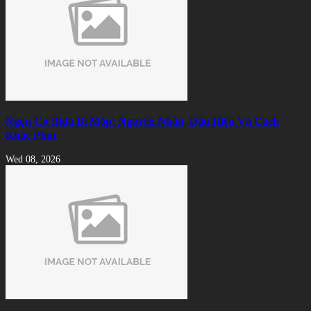
Ngọn Cơ Bida Bị Móp: Nguyên Nhân, Dấu Hiệu Và Cách
Khắc Phục
Wed 08, 2026