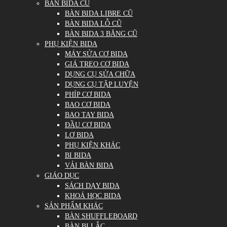
BÀN BIDA CŨ
BÀN BIDA LIBRE CŨ
BÀN BIDA LỖ CŨ
BÀN BIDA 3 BĂNG CŨ
PHỤ KIỆN BIDA
MÁY SỬA CƠ BIDA
GIÁ TREO CƠ BIDA
DỤNG CỤ SỬA CHỮA
DỤNG CỤ TẬP LUYỆN
PHÍP CƠ BIDA
BAO CƠ BIDA
BAO TAY BIDA
ĐẦU CƠ BIDA
LƠ BIDA
PHỤ KIỆN KHÁC
BI BIDA
VẢI BÀN BIDA
GIÁO DỤC
SÁCH DẠY BIDA
KHOÁ HỌC BIDA
SẢN PHẨM KHÁC
BÀN SHUFFLEBOARD
BÀN BI LẮC