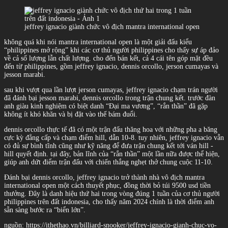
jeffrey ignacio giành chức vô địch mantra international open
không quá khi nói mantra international open là một giải đấu kiểu
“philippines mở rộng” khi các cơ thủ người philippines cho thấy sự áp đảo
về cả số lượng lẫn chất lượng. cho đến bán kết, cả 4 cái tên góp mặt đều
đến từ philippines, gồm jeffrey ignacio, dennis orcollo, jerson cumayas và
jesson marabi.
sau khi vượt qua lần lượt jerson cumayas, jeffrey ignacio chạm trán người
đã đánh bại jesson marabi, dennis orcollo trong trận chung kết. trước đàn
anh giàu kinh nghiệm có biệt danh “Đại ma vương”, “rắn thần” đã gặp
không ít khó khăn và bị đặt vào thế bám đuổi.
dennis orcollo thực tế đã có một trận đấu thăng hoa với những pha a băng
cực kỳ đẳng cấp và chạm điểm hill, dẫn 10-8. tuy nhiên, jeffrey ignacio vẫn
có đủ sự bình tĩnh cũng như kỹ năng để đưa trận chung kết tới ván hill -
hill quyết định. tại đây, bản lĩnh của “rắn thần” một lần nữa được thể hiện,
giúp anh dứt điểm trận đấu với chiến thắng nghẹt thở chung cuộc 11-10.
Đánh bại dennis orcollo, jeffrey ignacio trở thành nhà vô địch mantra
international open một cách thuyết phục, đồng thời bỏ túi 9500 usd tiền
thưởng. Đây là danh hiệu thứ hai trong vòng đúng 1 tuần của cơ thủ người
philippines trên đất indonesia, cho thấy năm 2024 chính là thời điểm anh
sẵn sàng bước ra “biển lớn”.
nguồn: https://ithethao.vn/billiard-snooker/jeffrey-ignacio-gianh-chuc-vo-