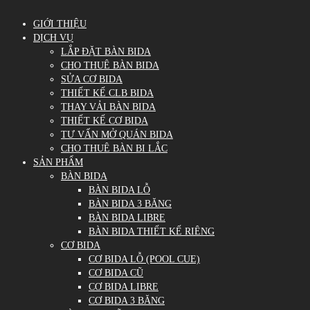
GIỚI THIỆU
DỊCH VỤ
LẮP ĐẶT BÀN BIDA
CHO THUÊ BÀN BIDA
SỬA CƠ BIDA
THIẾT KẾ CLB BIDA
THAY VẢI BÀN BIDA
THIẾT KẾ CƠ BIDA
TƯ VẤN MỞ QUÁN BIDA
CHO THUÊ BÀN BI LẮC
SẢN PHẨM
BÀN BIDA
BÀN BIDA LỖ
BÀN BIDA 3 BĂNG
BÀN BIDA LIBRE
BÀN BIDA THIẾT KẾ RIÊNG
CƠ BIDA
CƠ BIDA LỖ (POOL CUE)
CƠ BIDA CŨ
CƠ BIDA LIBRE
CƠ BIDA 3 BĂNG