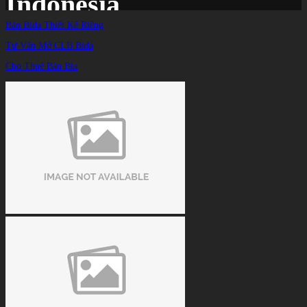
Indonesia
Bàn Bida Thiết Kế Riêng
Tư Vấn Mở CLB Bida
Trang chủ
/
TIN TỨC
/
Cho Thuê Bàn Bia
Jeffrey Ignacio giành chức vô địch thứ hai trong 1 tuần trên đất Indonesia