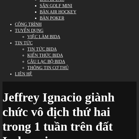
SÂN GOLF MINI
BÀN AIR HOCKEY
BÀN POKER
CÔNG TRÌNH
TUYỂN DỤNG
VIỆC LÀM BIDA
TIN TỨC
TIN TỨC BIDA
KIẾN THỨC BIDA
CÂU LẠC BỘ BIDA
THÔNG TIN CƠ THỦ
LIÊN HỆ
Jeffrey Ignacio giành
chức vô địch thứ hai
trong 1 tuần trên đất