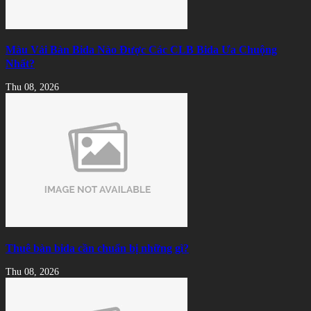
Màu Vải Bàn Bida Nào Được Các CLB Bida Ưa Chuộng
Nhất?
Thu 08, 2026
Thuê bàn bida cần chuẩn bị những gì?
Thu 08, 2026