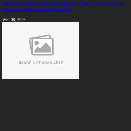
Học Bida Libre Tại Sài Gòn Billiards – Môi Trường Đào Tạo
Chuyên Nghiệp Cho Mọi Trình Độ
Wed 08, 2026
Cách Nhận Biết Vải Bida Chính Hãng Tránh Mua Phải Hàng
Kém Chất Lượng
Tue 08, 2026