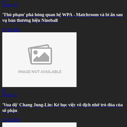
27
Tháng 10
'Thủ phạm' phá hỏng quan hệ WPA - Matchroom và bí ẩn sau
vụ bán thương hiệu Nineball
27/10/2023
15
Tháng 11
'Vua độ' Chang Jung-Lin: Kẻ học việc vô địch nhờ trò đùa của
số phận
15/11/2023