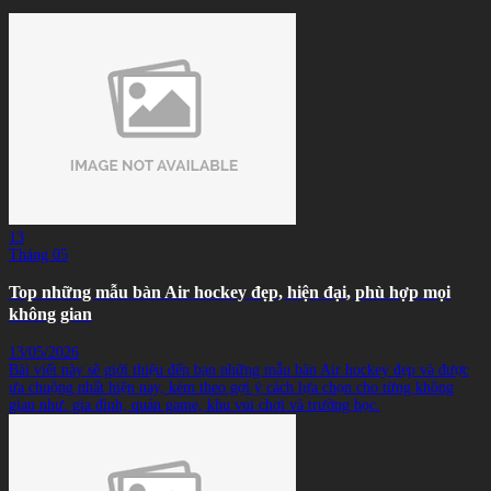
13
Tháng 05
Top những mẫu bàn Air hockey đẹp, hiện đại, phù hợp mọi
không gian
13/05/2026
Bài viết này sẽ giới thiệu đến bạn những mẫu bàn Air hockey đẹp và được
ưa chuộng nhất hiện nay, kèm theo gợi ý cách lựa chọn cho từng không
gian như: gia đình, quán game, khu vui chơi và trường học.