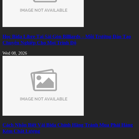
Học Bida Libre Tại Sài Gòn Billiards – Môi Trường Đào Tạo
Chuyên Nghiệp Cho Mọi Trình Độ
Wed 08, 2026
Cách Nhận Biết Vải Bida Chính Hãng Tránh Mua Phải Hàng
Kém Chất Lượng