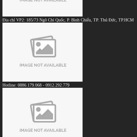
Địa chỉ VP2: 185/73 Ngô Chí Quốc, P. Bình Chiểu, TP. Thủ Đức, TP.HCM
Hotline: 0886.179.068 - 0912.292.779