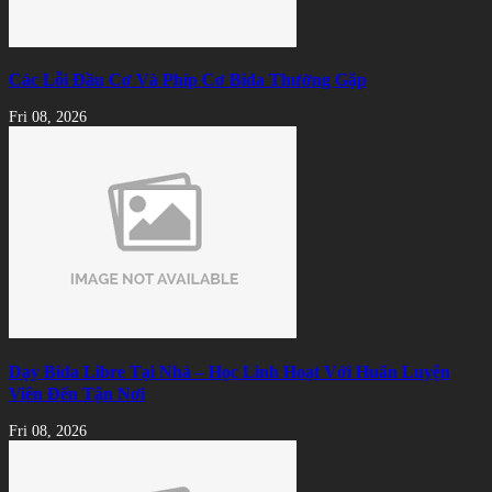
Các Lỗi Đầu Cơ Và Phíp Cơ Bida Thường Gặp
Fri 08, 2026
Dạy Bida Libre Tại Nhà – Học Linh Hoạt Với Huấn Luyện
Viên Đến Tận Nơi
Fri 08, 2026