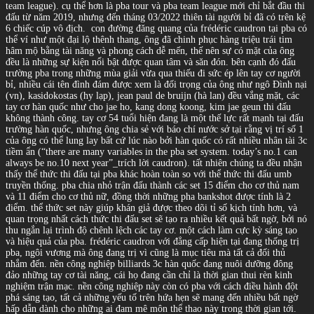
team league). cụ thể hơn là pba tour và pba team league mới chỉ bắt đầu thi
đấu từ năm 2019, nhưng đến tháng 03/2022 thiên tài người bỉ đã có trên kệ
6 chiếc cúp vô địch.
con đường đăng quang của frédéric caudron tại pba có
thể ví như một đại lộ thênh thang, ông đã chinh phục hàng triệu trái tim
hâm mộ bằng tài năng và phong cách dễ mến, thế nên sự có mặt của ông
đều là những sự kiện nổi bật được quan tâm và săn đón. bên cạnh đó đấu
trường pba trong những mùa giải vừa qua thiếu đi sức ép lên tay cơ người
bỉ, nhiều cái tên đình đám được xem là đối trọng của ông như ngô Đình nại
(vn), kasidokostas (hy lạp), jean paul de bruijn (hà lan) đều vắng mặt, các
tay cơ hàn quốc như cho jae ho, kang dong koong, kim jae geun thi đấu
không thành công. tay cơ 54 tuổi hiện đang là một thế lực rất mạnh tại đấu
trường hàn quốc, nhưng ông chia sẻ với báo chí nước sở tại rằng vị trí số 1
của ông có thể lung lay bất cứ lúc nào bởi hàn quốc có rất nhiều nhân tài 3c
tiềm ẩn (“there are many variables in the pba set system. today’s no.1 can
always be no.10 next year”_trích lời caudron). tất nhiên chúng ta đều nhận
thấy thể thức thi đấu tại pba khác hoàn toàn so với thể thức thi đấu umb
truyền thống. pba chia nhỏ trận đấu thành các set 15 điểm cho cơ thủ nam
và 11 điểm cho cơ thủ nữ, đồng thời những pha bankshot được tính là 2
điểm. thể thức set này giúp khán giả được theo dõi tỉ số kịch tính hơn, và
quan trọng nhất cách thức thi đấu set sẽ tạo ra nhiều kết quả bất ngờ, bởi nó
thu ngắn lại trình độ chênh lệch các tay cơ. một cách làm cực kỳ sáng tạo
và hiệu quả của pba. frédéric caudron với đẳng cấp hiện tại đang thống trị
pba, ngôi vương mà ông đang trị vì cũng là mục tiêu mà tất cả đối thủ
nhắm đến. nền công nghiệp billiards 3c hàn quốc đang nuôi dưỡng đông
đảo những tay cơ tài năng, cái họ đang cần chỉ là thời gian thui rèn kinh
nghiệm trận mạc. nền công nghiệp này còn có pba với cách điều hành đột
phá sáng tạo, tất cả những yếu tố trên hứa hẹn sẽ mang đến nhiều bất ngờ
hấp dẫn dành cho những ai đam mê môn thể thao này trong thời gian tới.