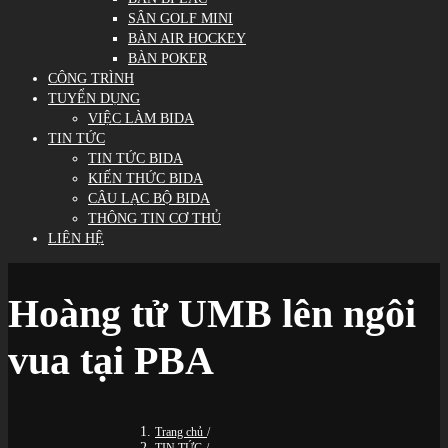
SÂN GOLF MINI
BÀN AIR HOCKEY
BÀN POKER
CÔNG TRÌNH
TUYỂN DỤNG
VIỆC LÀM BIDA
TIN TỨC
TIN TỨC BIDA
KIẾN THỨC BIDA
CÂU LẠC BỘ BIDA
THÔNG TIN CƠ THỦ
LIÊN HỆ
Hoàng tử UMB lên ngôi
vua tại PBA
Trang chủ
/