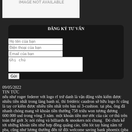
ĐĂNG KÝ TƯ VẤN
Gửi
09/05/2022
TIN TỨC
nếu như roger federer với logo rf trứ danh là vận động viên kiếm được
nhiều tiền nhất trong làng banh nỉ, thì frédéric caudron sở hữu logo fc cũng
là tay cơ kiếm được nhiều tiền nhất trên bàn nỉ 3-cushion. tại pba, ông đã
nhanh chóng mang về khoản tiền thưởng 758 triệu won tương đương
600.000 usd trong vòng 3 năm. một khoản tiền mơ ước của các cơ thủ trên
toàn thế giới 3c nói riêng và billiards & snookers nói chung.
Đó chưa kể
tới những khoản tiền như hợp đồng quảng cáo, tiền lót tay hàng năm từ
pba, cũng như lương thưởng đến từ đội welcome saving bank phoenix (pba