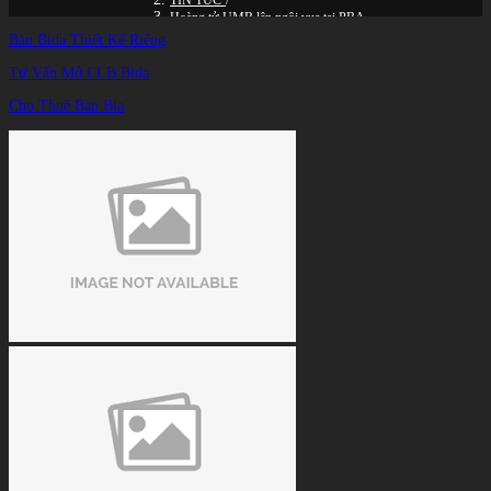
TIN TỨC
/
Hoàng tử UMB lên ngôi vua tại PBA
Bàn Bida Thiết Kế Riêng
Tư Vấn Mở CLB Bida
Cho Thuê Bàn Bia