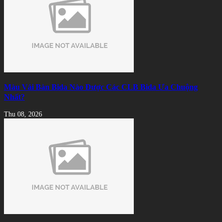
Màu Vải Bàn Bida Nào Được Các CLB Bida Ưa Chuộng
Nhất?
Thu 08, 2026