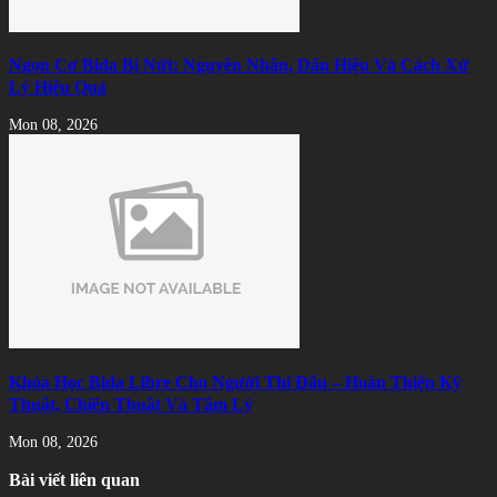
Ngọn Cơ Bida Bị Nứt: Nguyên Nhân, Dấu Hiệu Và Cách Xử
Lý Hiệu Quả
Mon 08, 2026
Khóa Học Bida Libre Cho Người Thi Đấu – Hoàn Thiện Kỹ
Thuật, Chiến Thuật Và Tâm Lý
Mon 08, 2026
Bài viết liên quan