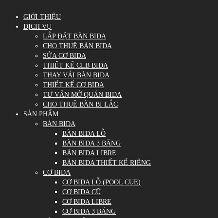
GIỚI THIỆU
DỊCH VỤ
LẮP ĐẶT BÀN BIDA
CHO THUÊ BÀN BIDA
SỬA CƠ BIDA
THIẾT KẾ CLB BIDA
THAY VẢI BÀN BIDA
THIẾT KẾ CƠ BIDA
TƯ VẤN MỞ QUÁN BIDA
CHO THUÊ BÀN BI LẮC
SẢN PHẨM
BÀN BIDA
BÀN BIDA LỖ
BÀN BIDA 3 BĂNG
BÀN BIDA LIBRE
BÀN BIDA THIẾT KẾ RIÊNG
CƠ BIDA
CƠ BIDA LỖ (POOL CUE)
CƠ BIDA CŨ
CƠ BIDA LIBRE
CƠ BIDA 3 BĂNG