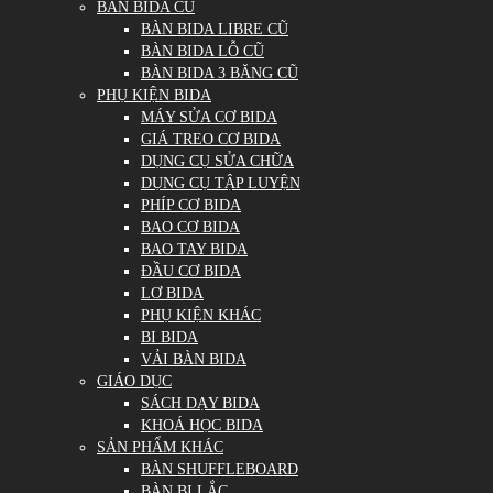
BÀN BIDA CŨ
BÀN BIDA LIBRE CŨ
BÀN BIDA LỖ CŨ
BÀN BIDA 3 BĂNG CŨ
PHỤ KIỆN BIDA
MÁY SỬA CƠ BIDA
GIÁ TREO CƠ BIDA
DỤNG CỤ SỬA CHỮA
DỤNG CỤ TẬP LUYỆN
PHÍP CƠ BIDA
BAO CƠ BIDA
BAO TAY BIDA
ĐẦU CƠ BIDA
LƠ BIDA
PHỤ KIỆN KHÁC
BI BIDA
VẢI BÀN BIDA
GIÁO DỤC
SÁCH DẠY BIDA
KHOÁ HỌC BIDA
SẢN PHẨM KHÁC
BÀN SHUFFLEBOARD
BÀN BI LẮC