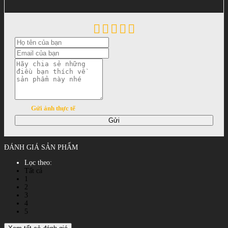
Gửi ảnh thực tế
Gửi
ĐÁNH GIÁ SẢN PHẨM
Lọc theo:
Tất cả
1
2
3
4
5