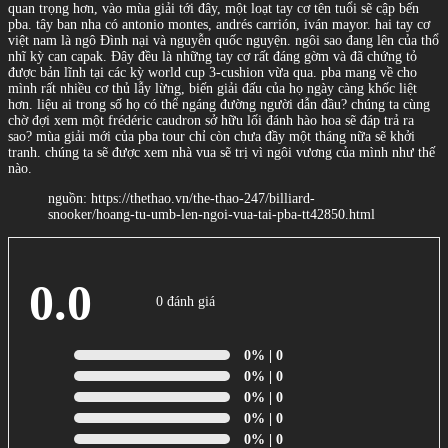
quan trọng hơn, vào mùa giải tới đây, một loạt tay cơ tên tuổi sẽ cập bến
pba. tây ban nha có antonio montes, andrés carrión, iván mayor. hai tay cơ
việt nam là ngô Đình nại và nguyễn quốc nguyện. ngôi sao đang lên của thổ
nhĩ kỳ can capak. Đây đều là những tay cơ rất đáng gờm và đã chứng tỏ
được bản lĩnh tại các kỳ world cup 3-cushion vừa qua. pba mang về cho
mình rất nhiều cơ thủ lẫy lừng, biến giải đấu của họ ngày càng khốc liệt
hơn. liệu ai trong số họ có thể ngáng đường người dẫn đầu? chúng ta cùng
chờ đợi xem một frédéric caudron sở hữu lối đánh hào hoa sẽ đáp trả ra
sao? mùa giải mới của pba tour chỉ còn chưa đầy một tháng nữa sẽ khởi
tranh. chúng ta sẽ được xem nhà vua sẽ trị vì ngôi vương của mình như thế
nào.
nguồn: https://thethao.vn/the-thao-247/billiard-
snooker/hoang-tu-umb-len-ngoi-vua-tai-pba-tt42850.html
0.0
0 đánh giá
0%
| 0
0%
| 0
0%
| 0
0%
| 0
0%
| 0