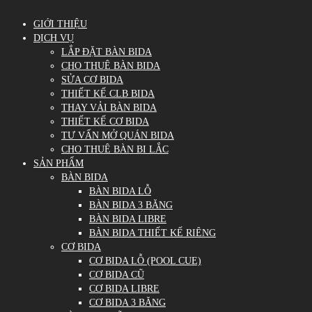
GIỚI THIỆU
DỊCH VỤ
LẮP ĐẶT BÀN BIDA
CHO THUÊ BÀN BIDA
SỬA CƠ BIDA
THIẾT KẾ CLB BIDA
THAY VẢI BÀN BIDA
THIẾT KẾ CƠ BIDA
TƯ VẤN MỞ QUÁN BIDA
CHO THUÊ BÀN BI LẮC
SẢN PHẨM
BÀN BIDA
BÀN BIDA LỖ
BÀN BIDA 3 BĂNG
BÀN BIDA LIBRE
BÀN BIDA THIẾT KẾ RIÊNG
CƠ BIDA
CƠ BIDA LỖ (POOL CUE)
CƠ BIDA CŨ
CƠ BIDA LIBRE
CƠ BIDA 3 BĂNG