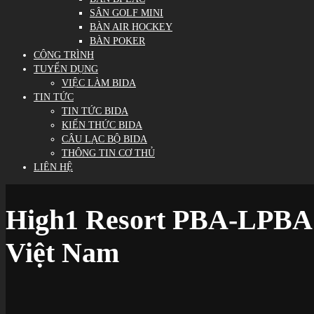
SÂN GOLF MINI
BÀN AIR HOCKEY
BÀN POKER
CÔNG TRÌNH
TUYỂN DỤNG
VIỆC LÀM BIDA
TIN TỨC
TIN TỨC BIDA
KIẾN THỨC BIDA
CÂU LẠC BỘ BIDA
THÔNG TIN CƠ THỦ
LIÊN HỆ
High1 Resort PBA-LPBA C
Việt Nam