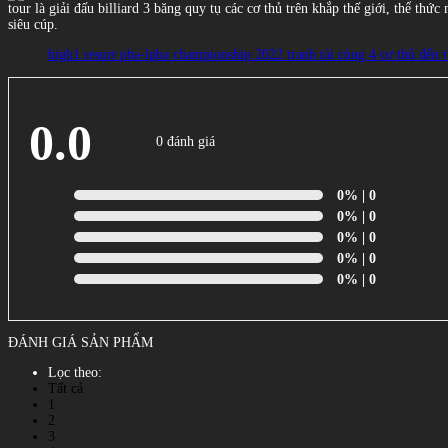
tour là giải đấu billiard 3 băng quy tụ các cơ thủ trên khắp thế giới, thể t
siêu cúp.
high1 resort pba-lpba championship 2022 tranh tài cùng 4 cơ thủ đến t
0.0
0 đánh giá
0%
| 0
0%
| 0
0%
| 0
0%
| 0
0%
| 0
ĐÁNH GIÁ SẢN PHẨM
Lọc theo:
Tất cả
1
2
3