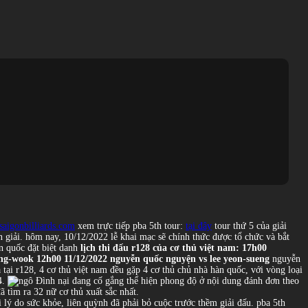
saigonbilliards.com
xem trực tiếp pba 5th tour:
tại đây
tour thứ 5 của giải
ên giải. hôm nay, 10/12/2022 lễ khai mạc sẽ chính thức được tổ chức và bắt
lịch thi đấu r128 của cơ thủ việt nam:
17h00
ung-wook
12h00 11/12/2022 nguyễn quốc nguyện vs lee yeon-sueng
nguyễn
tại r128, 4 cơ thủ việt nam đều gặp 4 cơ thủ chủ nhà hàn quốc, với vòng loại
4.
theo
 tìm ra 32 nữ cơ thủ xuất sắc nhất.
ì lý do sức khỏe, liên quỳnh đã phải bỏ cuộc trước thềm giải đấu. pba 5th