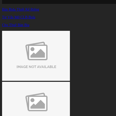
Bàn Bida Thiết Kế Riêng
Tư Vấn Mở CLB Bida
Cho Thuê Bàn Bia