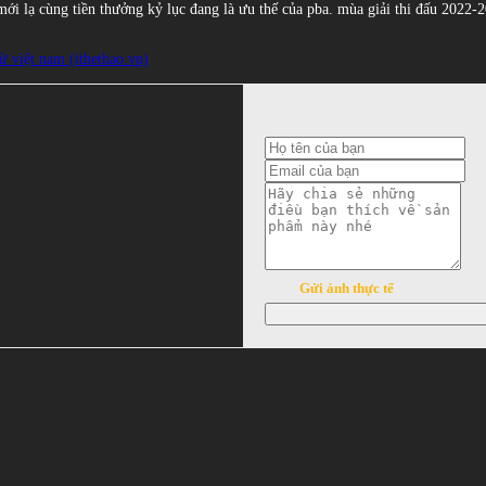
hức mới lạ cùng tiền thưởng kỷ lục đang là ưu thế của pba. mùa giải thi đấu 202
ừ việt nam (ithethao.vn)
Gửi ảnh thực tế