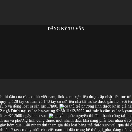
ĐĂNG KÝ TƯ VẤN
h thi đấu của các cơ thủ việt nam, link xem trực tiếp được cập nhật liên tục từ
uy tụ 128 tay cơ nam và 140 tay cơ nữ, tên nhà tài trợ sẽ được gắn liền với t
u b và đồng loạt ra sân lúc 17h00.
2 ngô Đình nại vs lee ho-young
9h30 11/12/2022 mã minh cẩm vs lee kyo
lúc 9h30&12h00 ngày hôm sau.
Đình nại và phương linh cùng thuộc một nhánh đấu, khả năng phải loại nhau ở r6
gày hôm qua, 140 nữ cơ thủ tham gia đấu loại bằng thể thức survival, qua đó đã
h là nữ tay cơ duy nhất của việt nam thi đấu trong hệ thống l_pba, đáng tiếc v