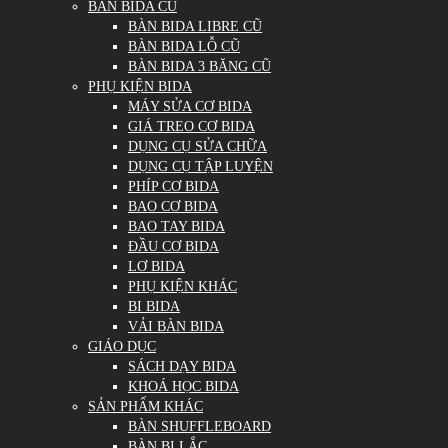
BÀN BIDA CŨ
BÀN BIDA LIBRE CŨ
BÀN BIDA LỖ CŨ
BÀN BIDA 3 BĂNG CŨ
PHỤ KIỆN BIDA
MÁY SỬA CƠ BIDA
GIÁ TREO CƠ BIDA
DỤNG CỤ SỬA CHỮA
DỤNG CỤ TẬP LUYỆN
PHÍP CƠ BIDA
BAO CƠ BIDA
BAO TAY BIDA
ĐẦU CƠ BIDA
LƠ BIDA
PHỤ KIỆN KHÁC
BI BIDA
VẢI BÀN BIDA
GIÁO DỤC
SÁCH DẠY BIDA
KHOÁ HỌC BIDA
SẢN PHẨM KHÁC
BÀN SHUFFLEBOARD
BÀN BI LẮC