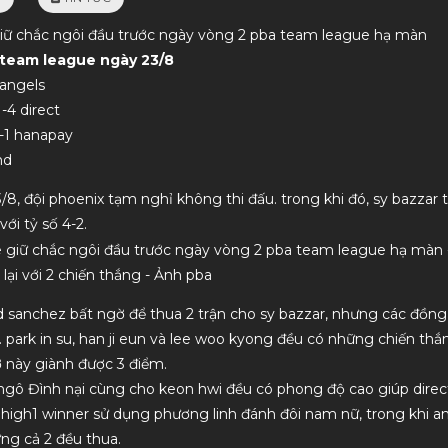
giữ chắc ngôi đầu trước ngày vòng 2 pba team league hạ màn
 team league ngày 23/8
 angels
1-4 direct
Hàng chất lượng, nhân viên tư vấn nhiệt
dịch vụ uy tín, chất lượ
-1 hanapay
tình. Lần sau mình sẽ ủng hộ tiếp
nd
/8, đội phoenix tạm nghỉ không thi đấu. trong khi đó, sy bazzar tr
ới tỷ số 4-2.
 lại với 2 chiến thắng - Ảnh pba
d sanchez bất ngờ để thua 2 trận cho sy bazzar, nhưng các đồng
t. park in su, han ji eun và lee woo kyong đều có những chiến th
ơ này giành được 3 điểm.
 ngô Đình nại cùng cho keon hwi đều có phong độ cao giúp direc
a high1 winner sử dụng phương linh đánh đôi nam nữ, trong khi a
ng cả 2 đều thua.