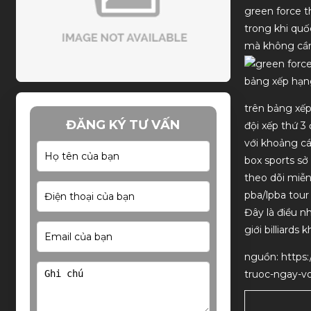
green force 
trong khi quố
mà không cần 
bảng xếp hạn
trên bảng xếp
ĐĂNG KÝ TƯ VẤN
đội xếp thứ 3
với khoảng cá
box sports sở
theo dõi miễn
pba/lpba tou
Đây là điều n
giới billiards
nguồn: https:
truoc-ngay-v