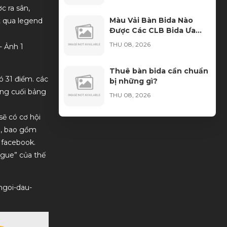
 ra sân,
Màu Vải Bàn Bida Nào
t qua legend
Được Các CLB Bida Ưa
Chuộng Nhất?
THU 08, 2026
Thuê bàn bida cần chuẩn
ó 31 điểm. các
bị những gì?
ứng cuối bảng
THU 08, 2026
sẽ có cơ hội
Ngọn Cơ Bida Bị Móp:
ới, bao gồm
Nguyên Nhân, Dấu Hiệu
Và Cách Khắc Phục
 facebook.
WED 08, 2026
ague” của thế
Học Bida Libre Tại Sài
Gòn Billiards – Môi Trường
-ngoi-dau-
Đào Tạo Chuyên Nghiệp
WED 08, 2026
Cho Mọi Trình Độ
Cách Nhận Biết Vải Bida