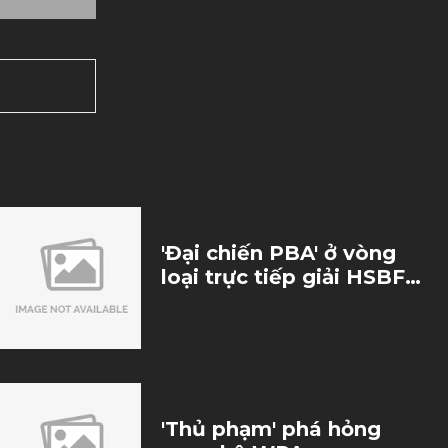
'Đại chiến PBA' ở vòng
loại trực tiếp giải HSBF
2023
24/12/2023
'Thủ phạm' phá hỏng