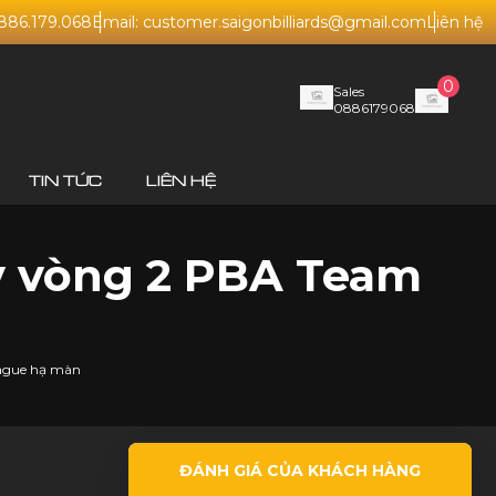
0886.179.068
Email: customer.saigonbilliards@gmail.com
Liên hệ
0
Sales
0886179068
TIN TỨC
LIÊN HỆ
y vòng 2 PBA Team
eague hạ màn
ĐÁNH GIÁ CỦA KHÁCH HÀNG