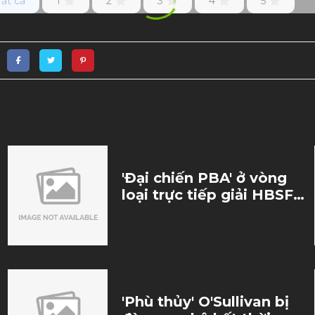
Tất cả
1
2
3
4
5
'Đại chiến PBA' ở vòng
loại trực tiếp giải HBSF
2023
25/12/2023
'Phù thủy' O'Sullivan bị