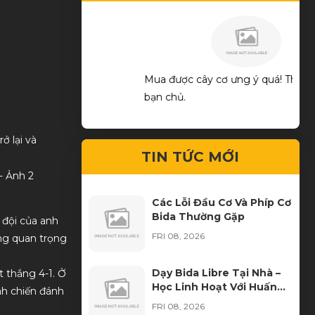
ng
Mua được cây cơ ưng ý quá! Thks shop và
good
bạn chủ.
ở lại và
TIN TỨC MỚI
Các Lỗi Đầu Cơ Và Phíp Cơ
Bida Thường Gặp
 đội của anh
FRI 08, 2026
ắng quan trọng
Dạy Bida Libre Tại Nhà –
t thắng 4-1. Ở
Học Linh Hoạt Với Huấn
nh chiến đánh
Luyện Viên Đến Tận Nơi
FRI 08, 2026