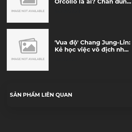
Orcollo là ai? Chân dung
ông vua kiếm tiền từ
04/10/2023
Pool
'Vua độ' Chang Jung-Lin:
Kẻ học việc vô địch nhờ
trò đùa của số phận
15/11/2023
SẢN PHẨM LIÊN QUAN