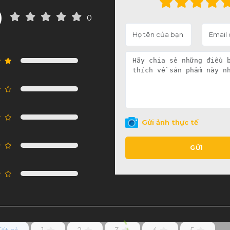
0
0
Gửi ảnh thực tế
GỬI