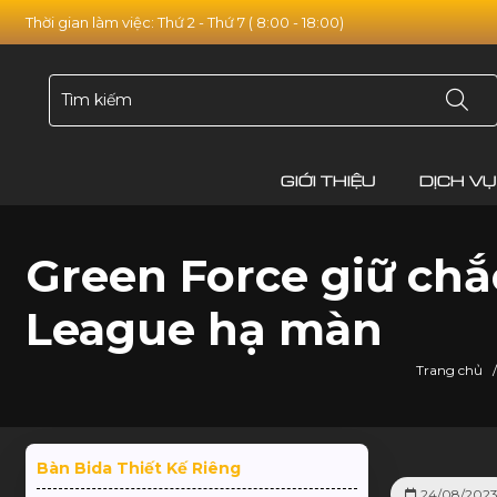
Thời gian làm việc: Thứ 2 - Thứ 7 ( 8:00 - 18:00)
GIỚI THIỆU
DỊCH VỤ
Green Force giữ chắ
League hạ màn
Trang chủ
/
Bàn Bida Thiết Kế Riêng
24/08/202