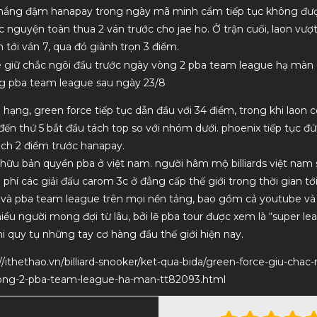
thắng đậm hanapay trong ngày mã minh cẩm tiếp tục không được
c nguyện toàn thua 2 ván trước cho jae ho. Ở trận cuối, laon vượ
tới ván 7, qua đó giành trọn 3 điểm.
g pba team league sau ngày 23/8
 hạng, green force tiếp tục dẫn đầu với 34 điểm, trong khi laon c
 đến thứ 5 bắt đầu tách top so với nhóm dưới. phoenix tiếp tục đ
ch 2 điểm trước hanapay.
 hữu bản quyền pba ở việt nam. người hâm mộ billiards việt nam 
 phí các giải đấu carom 3c ở đẳng cấp thế giới trong thời gian t
r và pba team league trên mọi nền tảng, bao gồm cả youtube và
hiều người mong đợi từ lâu, bởi lẽ pba tour được xem là “super le
 khi quy tụ những tay cơ hàng đầu thế giới hiện nay.
//ithethao.vn/billiard-snooker/ket-qua-bida/green-force-giu-chac
ong-2-pba-team-league-ha-man-tt82093.html