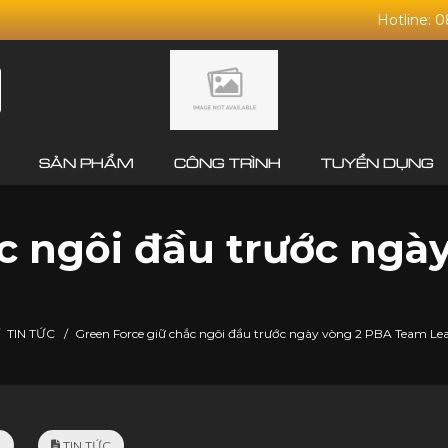
Hotline: 
SẢN PHẨM
CÔNG TRÌNH
TUYỂN DỤNG
c ngôi đầu trước ngà
TIN TỨC
/
Green Force giữ chắc ngôi đầu trước ngày vòng 2 PBA Team L
3
TIN TỨC