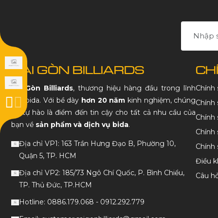
SÀI GÒN BILLIARDS
CH
Sài Gòn Billiards
, thương hiệu hàng đầu trong lĩnh
Chính
vực bida. Với bề dày
hơn 20 năm
kinh nghiệm, chúng
Chính 
tôi tự hào là điểm đến tin cậy cho tất cả nhu cầu của
Chính 
bạn về
sản phẩm và dịch vụ bida
.
Chính 
Địa chỉ VP1: 163 Trần Hưng Đạo B, Phường 10,
Chính
Quận 5, TP. HCM
Điều k
Địa chỉ VP2: 185/73 Ngô Chí Quốc, P. Bình Chiểu,
Câu h
TP. Thủ Đức, TP.HCM
Hotline: 0886.179.068 - 0912.292.779