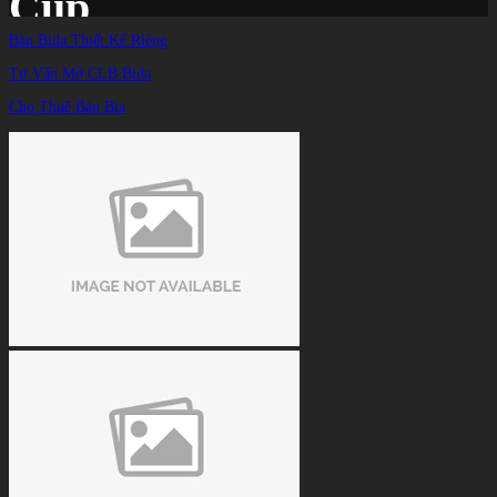
Cup
Bàn Bida Thiết Kế Riêng
Tư Vấn Mở CLB Bida
Trang chủ
/
TIN TỨC
/
Cho Thuê Bàn Bia
“Giáo sư” Quốc Nguyện ngược dòng ấn tượng tại giải bi-a quốc tế Peri Cup