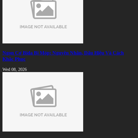
Ngọn Cơ Bida Bị Móp: Nguyên Nhân, Dấu Hiệu Và Cách
Khắc Phục
Wed 08, 2026