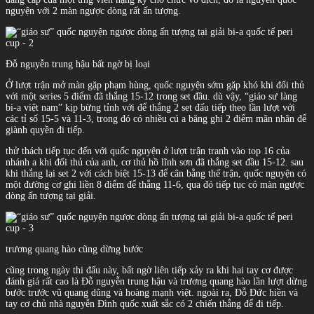
nguyện với 2 màn ngược dòng rất ấn tượng.
Đỗ nguyễn trung hậu bất ngờ bị loại
Ở lượt trận mở màn gặp phạm hùng, quốc nguyện sớm gặp khó khi đối thủ
với một series 5 điểm đã thắng 15-12 trong set đầu. dù vậy, “giáo sư làng
bi-a việt nam” kịp bừng tỉnh với để thắng 2 set đấu tiếp theo lần lượt với
các tỉ số 15-5 và 11-3, trong đó có nhiều cú a băng ghi 2 điểm mãn nhãn để
giành quyền đi tiếp.
thử thách tiếp tục đến với quốc nguyện ở lượt trận tranh vào top 16 của
nhánh a khi đối thủ của anh, cơ thủ hồ lĩnh sơn đã thắng set đầu 15-12. sau
khi thắng lại set 2 với cách biệt 15-13 để cân bằng thế trận, quốc nguyện có
một đường cơ ghi liền 8 điểm để thắng 11-6, qua đó tiếp tục có màn ngược
dòng ấn tượng tại giải.
trương quang hào cũng dừng bước
cũng trong ngày thi đấu này, bất ngờ liên tiếp xảy ra khi hai tay cơ được
đánh giá rất cao là Đỗ nguyễn trung hậu và trương quang hào lần lượt dừng
bước trước vũ quang dũng và hoàng mạnh việt. ngoài ra, Đỗ Đức hiền và
tay cơ chủ nhà nguyễn Đình quốc xuất sắc có 2 chiến thắng để đi tiếp.