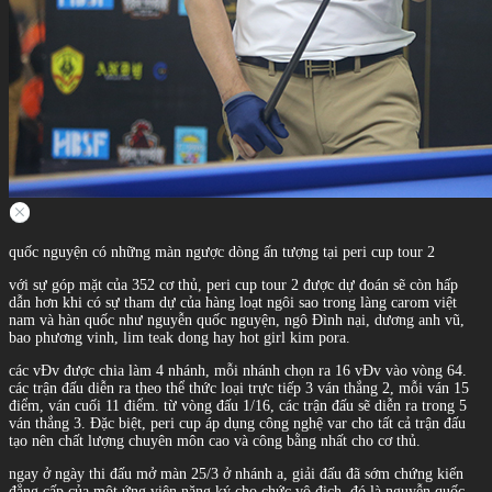
quốc nguyện có những màn ngược dòng ấn tượng tại peri cup tour 2
với sự góp mặt của 352 cơ thủ, peri cup tour 2 được dự đoán sẽ còn hấp
dẫn hơn khi có sự tham dự của hàng loạt ngôi sao trong làng carom việt
nam và hàn quốc như nguyễn quốc nguyện, ngô Đình nại, dương anh vũ,
bao phương vinh, lim teak dong hay hot girl kim pora.
các vĐv được chia làm 4 nhánh, mỗi nhánh chọn ra 16 vĐv vào vòng 64.
các trận đấu diễn ra theo thể thức loại trực tiếp 3 ván thắng 2, mỗi ván 15
điểm, ván cuối 11 điểm. từ vòng đấu 1/16, các trận đấu sẽ diễn ra trong 5
ván thắng 3. Đặc biệt, peri cup áp dụng công nghệ var cho tất cả trận đấu
tạo nên chất lượng chuyên môn cao và công bằng nhất cho cơ thủ.
ngay ở ngày thi đấu mở màn 25/3 ở nhánh a, giải đấu đã sớm chứng kiến
đẳng cấp của một ứng viên nặng ký cho chức vô địch, đó là nguyễn quốc