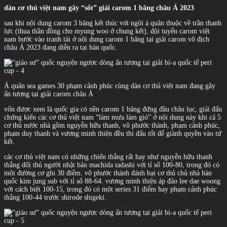
dàn cơ thủ việt nam gây “sốt” giải carom 1 băng châu Á 2023
sau khi nội dung carom 3 băng kết thúc với ngôi á quân thuộc về trần thanh
lực (thua thần đồng cho myung woo ở chung kết), đội tuyển carom việt
nam bước vào tranh tài ở nội dung carom 1 băng tại giải carom vô địch
châu Á 2023 đang diễn ra tại hàn quốc.
Á quân sea games 30 phạm cảnh phúc cùng dàn cơ thủ việt nam đang gây
ấn tượng tại giải carom châu Á
vốn được xem là quốc gia có nền carom 1 băng đứng đầu châu lục, giải đấu
chứng kiến các cơ thủ việt nam “làm mưa làm gió” ở nội dung này khi cả 5
cơ thủ nước nhà gồm nguyễn hữu thanh, võ phước thành, phạm cảnh phúc,
phạm duy thanh và vương minh thiện đều thi đấu tốt để giành quyền vào tứ
kết.
các cơ thủ việt nam có những chiến thắng rất hay như nguyễn hữu thanh
thắng đối thủ người nhật bản machida tadashi với tỉ số 100-80, trong đó có
một đường cơ ghi 30 điểm. võ phước thành đánh bại cơ thủ chủ nhà hàn
quốc kim jung sub với tỉ số 88-64. vương minh thiện áp đảo lee dae woong
với cách biệt 100-15, trong đó có một series 31 điểm hay phạm cảnh phúc
thắng 100-44 trước shirode shigeki.