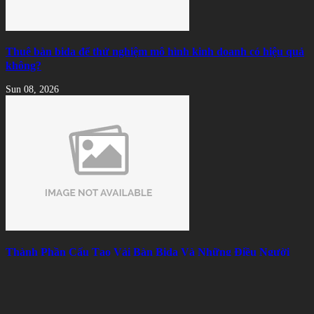
Thuê bàn bida để thử nghiệm mô hình kinh doanh có hiệu quả
không?
Sun 08, 2026
Thành Phần Cấu Tạo Vải Bàn Bida Và Những Điều Người
Chơi Nên Biết
Sat 08, 2026