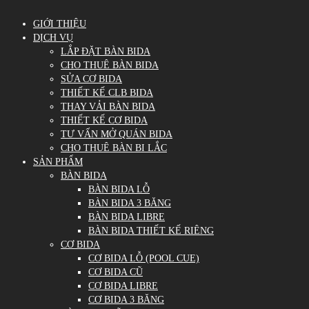
GIỚI THIỆU
DỊCH VỤ
LẮP ĐẶT BÀN BIDA
CHO THUÊ BÀN BIDA
SỬA CƠ BIDA
THIẾT KẾ CLB BIDA
THAY VẢI BÀN BIDA
THIẾT KẾ CƠ BIDA
TƯ VẤN MỞ QUÁN BIDA
CHO THUÊ BÀN BI LẮC
SẢN PHẨM
BÀN BIDA
BÀN BIDA LỖ
BÀN BIDA 3 BĂNG
BÀN BIDA LIBRE
BÀN BIDA THIẾT KẾ RIÊNG
CƠ BIDA
CƠ BIDA LỖ (POOL CUE)
CƠ BIDA CŨ
CƠ BIDA LIBRE
CƠ BIDA 3 BĂNG