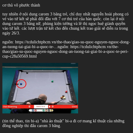
cơ thủ võ phước thành
tuy nhiên ở nội dung carom 3 băng trẻ, chỉ duy nhất nguyễn hoài phong có
vé vào tứ kết sẽ phải đối đầu với 7 cơ thủ trẻ của hàn quốc. còn lại ở nội
dung carom 3 băng nữ, phùng kiện tường và lê thị ngọc huệ giành quyền
vào tứ kết. các lượt trận tứ kết cho đến chung kết trao giải sẽ diễn ra trong
ngày 26/3.
nguồn: https://tcdulichtphcm.vn/the-thao/giao-su-quoc-nguyen-nguoc-dong-
an-tuong-tai-giai-bi-a-quoc-te-...
nguồn: https://tcdulichtphcm.vn/the-
thao/giao-su-quoc-nguyen-nguoc-dong-an-tuong-tai-giai-bi-a-quoc-te-peri-
cup-c28a50569.html
(tin thể thao, tin bi-a) "nhà ảo thuật" bi-a đi cơ mang kĩ thuật của những
đồng nghiệp thi đấu carom 3 băng.