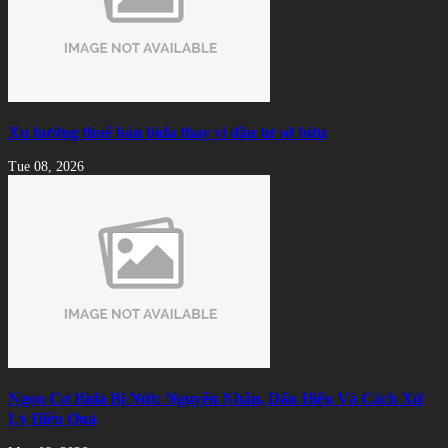
Xu hướng thuê bàn bida thay vì đầu tư sở hữu
Tue 08, 2026
Ngọn Cơ Bida Bị Nứt: Nguyên Nhân, Dấu Hiệu Và Cách Xử
Lý Hiệu Quả