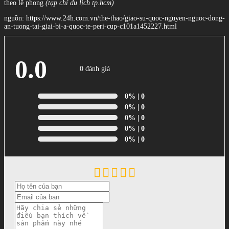
theo lê phong
(tạp chí du lịch tp.hcm)
nguồn: https://www.24h.com.vn/the-thao/giao-su-quoc-nguyen-nguoc-dong-
an-tuong-tai-giai-bi-a-quoc-te-peri-cup-c101a1452227.html
0.0
0 đánh giá
0%
| 0
0%
| 0
0%
| 0
0%
| 0
0%
| 0