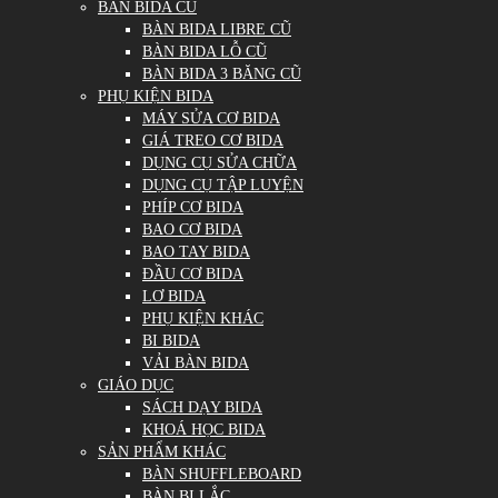
BÀN BIDA CŨ
BÀN BIDA LIBRE CŨ
BÀN BIDA LỖ CŨ
BÀN BIDA 3 BĂNG CŨ
PHỤ KIỆN BIDA
MÁY SỬA CƠ BIDA
GIÁ TREO CƠ BIDA
DỤNG CỤ SỬA CHỮA
DỤNG CỤ TẬP LUYỆN
PHÍP CƠ BIDA
BAO CƠ BIDA
BAO TAY BIDA
ĐẦU CƠ BIDA
LƠ BIDA
PHỤ KIỆN KHÁC
BI BIDA
VẢI BÀN BIDA
GIÁO DỤC
SÁCH DẠY BIDA
KHOÁ HỌC BIDA
SẢN PHẨM KHÁC
BÀN SHUFFLEBOARD
BÀN BI LẮC