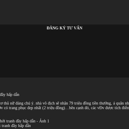
ĐĂNG KÝ TƯ VẤN
 đầy hấp dẫn
cơ thủ nữ đáng chú ý. nhà vô địch sẽ nhận 79 triệu đồng tiền thưởng, á quân n
Đv có trang phục đẹp nhất (2 triệu đồng)…bên cạnh đó, các vĐv được tích điểm
i tranh đầy hấp dẫn