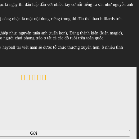
tục là ngày thi đấu hấp dẫn với nhiều tay cơ nổi tiếng ra sân như nguyễn anh
) công nhận là một nội dung riêng trong thi đấu thể thao billiards trên
ghiệp như: nguyễn tuấn anh (tuấn kon), Đặng thành kiên (kiên magic),
 người chơi phong trào ở tất cả các độ tuổi trên toàn quốc.
oy heyball tại việt nam sẽ được tổ chức thường xuyên hơn, ở nhiều tỉnh
Gửi