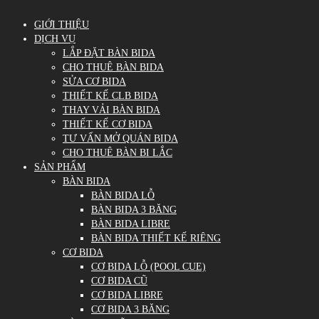
GIỚI THIỆU
DỊCH VỤ
LẮP ĐẶT BÀN BIDA
CHO THUÊ BÀN BIDA
SỬA CƠ BIDA
THIẾT KẾ CLB BIDA
THAY VẢI BÀN BIDA
THIẾT KẾ CƠ BIDA
TƯ VẤN MỞ QUÁN BIDA
CHO THUÊ BÀN BI LẮC
SẢN PHẨM
BÀN BIDA
BÀN BIDA LỖ
BÀN BIDA 3 BĂNG
BÀN BIDA LIBRE
BÀN BIDA THIẾT KẾ RIÊNG
CƠ BIDA
CƠ BIDA LỖ (POOL CUE)
CƠ BIDA CŨ
CƠ BIDA LIBRE
CƠ BIDA 3 BĂNG