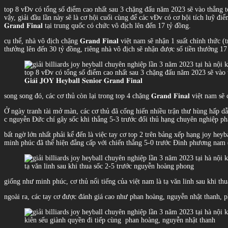
top 8 vĐv có tổng số điểm cao nhất sau 3 chặng đấu năm 2023 sẽ vào thẳng top 16 của 
vậy, giải đầu lần này sẽ là cơ hội cuối cùng để các vĐv có cơ hội tích luỹ điểm cho 
𝐆𝐫𝐚𝐧𝐝 𝐅𝐢𝐧𝐚𝐥 tại trung quốc có chức vô địch lên đến 17 tỷ đồng.
cụ thể, nhà vô địch chặng 𝐆𝐫𝐚𝐧𝐝 𝐅𝐢𝐧𝐚𝐥 việt nam sẽ nhận 1 suất chính thứ
thưởng lên đến 30 tỷ đồng, riêng nhà vô địch sẽ nhận được số tiền thưởng 17 t
top 8 vĐv có tổng số điểm cao nhất sau 3 chặng đấu năm 2023 sẽ vào 
𝐆𝐢𝐚̉𝐢 𝐉𝐎𝐘 𝐇𝐞𝐲𝐛𝐚𝐥𝐥 𝐒𝐞𝐧𝐢𝐨𝐫 𝐆𝐫𝐚𝐧𝐝 𝐅𝐢𝐧𝐚𝐥
song song đó, các cơ thủ còn lại trong top 4 chặng 𝐆𝐫𝐚𝐧𝐝 𝐅𝐢𝐧𝐚𝐥 việt na
Ở ngày tranh tài mở màn, các cơ thủ đã cống hiến nhiều trận thư hùng hấp d
c nguyễn Đức chí gây sốc khi thắng 5-3 trước đối thủ hạng chuyên nghiệp p
bất ngờ lớn nhất phải kể đến là việc tay cơ top 2 trên bảng xếp hạng joy h
minh phúc đã thể hiện đẳng cấp với chiến thắng 5-0 trước Đinh phương nam (
tạ văn linh sau khi thua sốc 2-5 trước nguyễn hoàng phong
giống như minh phúc, cơ thủ nổi tiếng của việt nam là tạ văn linh sau khi t
ngoài ra, các tay cơ được đánh giá cao như phan hoàng, nguyễn nhật thanh, 
kiên sếu giành quyền đi tiếp cùng
phan hoàng, nguyễn nhật thanh