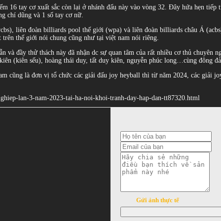
kiếm 16 tay cơ xuất sắc còn lại ở nhánh đấu này vào vòng 32. Đây hứa hẹn tiếp 
g chí dũng và 1 số tay cơ nữ.
cbs), liên đoàn billiards pool thế giới (wpa) và liên đoàn billiards châu Á (acbs
t trên thế giới nói chung cũng như tại việt nam nói riêng.
dẫn và đầy thử thách này đã nhận dc sự quan tâm của rất nhiều cơ thủ chuyên n
kiên (kiên sếu), hoàng thái duy, tất duy kiên, nguyễn phúc long…cùng đông đảo
am cũng là đơn vị tổ chức các giải đấu joy heyball thì từ năm 2024, các giải j
n-nghiep-lan-3-nam-2023-tai-ha-noi-khoi-tranh-day-hap-dan-tt87320.html
Gửi ảnh thực tế