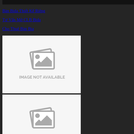
Bàn Bida Thiết Kế Riêng
Tư Vấn Mở CLB Bida
Cho Thuê Bàn Bia