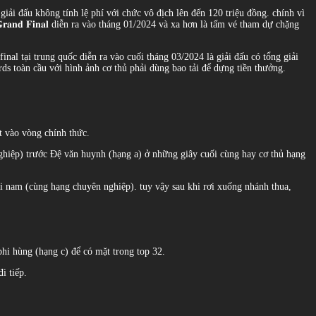
1/2024, giải đấu không tính lệ phí với chức vô địch lên đến 120 triệu đồng. chính vì
 𝐆𝐫𝐚𝐧𝐝 𝐅𝐢𝐧𝐚𝐥 diễn ra vào tháng 01/2024 và xa hơn là tấm vé tham dự chặng
nd final tại trung quốc diễn ra vào cuối tháng 03/2024 là giải đấu có tổng giải
ards toàn cầu với hình ảnh cơ thủ phải dùng bao tải để dựng tiền thưởng.
uất vào vòng chính thức.
nghiệp) trước Đệ văn huynh (hạng a) ở những giây cuối cùng hay cơ thủ hạng
ài nam (cùng hạng chuyên nghiệp). tuy vậy sau khi rơi xuống nhánh thua,
phi hùng (hạng c) để có mặt trong top 32.
i tiếp.