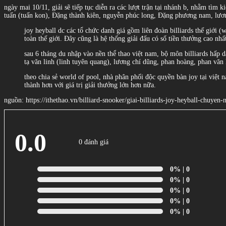
ngày mai 10/11, giải sẽ tiếp tục diễn ra các lượt trận tại nhánh b, nhằm tìm 
tuấn (tuấn kon), Đặng thành kiên, nguyễn phúc long, Đặng phương nam, lươn
joy heyball dc các tổ chức danh giá gồm liên đoàn billiards thế giới (w
toàn thế giới. Đây cũng là hệ thống giải đấu có số tiền thưởng cao nhấ
sau 6 tháng du nhập vào nền thể thao việt nam, bộ môn billiards hấp 
tạ văn linh (linh tuyên quang), lương chí dũng, phan hoàng, phan văn 
theo chia sẻ world of pool, nhà phân phối độc quyền bàn joy tại việt n
thành hơn với giá trị giải thưởng lớn hơn nữa.
nguồn: https://ithethao.vn/billiard-snooker/giai-billiards-joy-heyball-chuye
0.0
0 đánh giá
0%
| 0
0%
| 0
0%
| 0
0%
| 0
0%
| 0