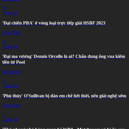
24
Tháng 12
'Đại chiến PBA' ở vòng loại trực tiếp giải HSBF 2023
24/12/2023
04
Tháng 10
'Đại ma vương' Dennis Orcollo là ai? Chân dung ông vua kiếm
tiền từ Pool
04/10/2023
21
Tháng 04
'Phù thủy' O'Sullivan bị đàn em chê hết thời, nên giải nghệ sớm
21/04/2022
27
Tháng 10