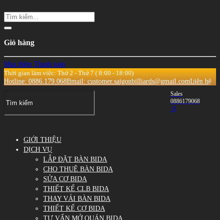
Giỏ hàng
Mua thêm
Thanh toán
Thời gian làm việc: Thứ 2 - Thứ 7 ( 8:00 - 18:00)
Hotline: 0886.179.068
Email: customer.saigonbilliards@gmail.com
Liên hệ
Sales
0886179068
0
GIỚI THIỆU
DỊCH VỤ
LẮP ĐẶT BÀN BIDA
CHO THUÊ BÀN BIDA
SỬA CƠ BIDA
THIẾT KẾ CLB BIDA
THAY VẢI BÀN BIDA
THIẾT KẾ CƠ BIDA
TƯ VẤN MỞ QUÁN BIDA