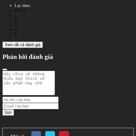
Lọc theo:
Tất cả
1
2
3
4
5
Xem tất cả đánh giá
Phản hồi đánh giá
Gửi