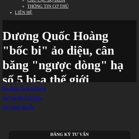
CÂU LẠC BỘ BIDA
THÔNG TIN CƠ THỦ
LIÊN HỆ
Dương Quốc Hoàng
"bốc bi" ảo diệu, cân
băng "ngược dòng" hạ
số 5 bi-a thế giới
Bàn Bida Thiết Kế Riêng
Tư Vấn Mở CLB Bida
Trang chủ
/
TIN TỨC
/
Cho Thuê Bàn Bia
Dương Quốc Hoàng "bốc bi" ảo diệu, cân băng "ngược dòng" hạ số 5 bi-a thế giới
ĐĂNG KÝ TƯ VẤN