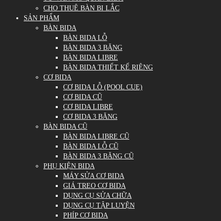
CHO THUÊ BÀN BI LẮC
SẢN PHẨM
BÀN BIDA
BÀN BIDA LỖ
BÀN BIDA 3 BĂNG
BÀN BIDA LIBRE
BÀN BIDA THIẾT KẾ RIÊNG
CƠ BIDA
CƠ BIDA LỖ (POOL CUE)
CƠ BIDA CŨ
CƠ BIDA LIBRE
CƠ BIDA 3 BĂNG
BÀN BIDA CŨ
BÀN BIDA LIBRE CŨ
BÀN BIDA LỖ CŨ
BÀN BIDA 3 BĂNG CŨ
PHỤ KIỆN BIDA
MÁY SỬA CƠ BIDA
GIÁ TREO CƠ BIDA
DỤNG CỤ SỬA CHỮA
DỤNG CỤ TẬP LUYỆN
PHÍP CƠ BIDA