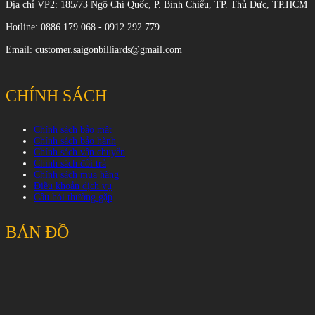
Địa chỉ VP2: 185/73 Ngô Chí Quốc, P. Bình Chiểu, TP. Thủ Đức, TP.HCM
Hotline: 0886.179.068 - 0912.292.779
Email: customer.saigonbilliards@gmail.com
CHÍNH SÁCH
Chính sách bảo mật
Chính sách bảo hành
Chính sách vận chuyển
Chính sách đổi trả
Chính sách mua hàng
Điều khoản dịch vụ
Câu hỏi thường gặp
BẢN ĐỒ