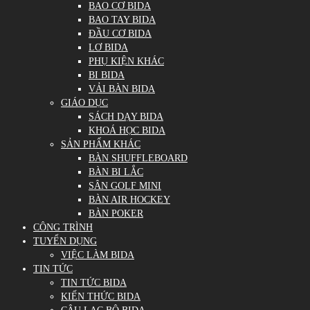
BAO CƠ BIDA
BAO TAY BIDA
ĐẦU CƠ BIDA
LƠ BIDA
PHỤ KIỆN KHÁC
BI BIDA
VẢI BÀN BIDA
GIÁO DỤC
SÁCH DẠY BIDA
KHOÁ HỌC BIDA
SẢN PHẨM KHÁC
BÀN SHUFFLEBOARD
BÀN BI LẮC
SÂN GOLF MINI
BÀN AIR HOCKEY
BÀN POKER
CÔNG TRÌNH
TUYỂN DỤNG
VIỆC LÀM BIDA
TIN TỨC
TIN TỨC BIDA
KIẾN THỨC BIDA