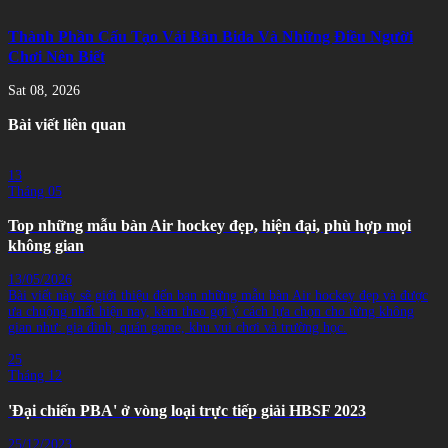
Thành Phần Cấu Tạo Vải Bàn Bida Và Những Điều Người
Chơi Nên Biết
Sat 08, 2026
Bài viết liên quan
13
Tháng 05
Top những mẫu bàn Air hockey đẹp, hiện đại, phù hợp mọi
không gian
13/05/2026
Bài viết này sẽ giới thiệu đến bạn những mẫu bàn Air hockey đẹp và được
ưa chuộng nhất hiện nay, kèm theo gợi ý cách lựa chọn cho từng không
gian như: gia đình, quán game, khu vui chơi và trường học.
25
Tháng 12
'Đại chiến PBA' ở vòng loại trực tiếp giải HBSF 2023
25/12/2023