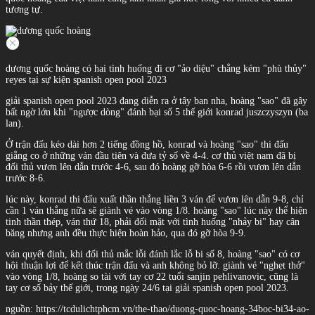
tương tự.
dương quốc hoàng có hai tình huống đi cơ "ảo diệu" chẳng kém "phù thủy"
reyes tại sự kiện spanish open pool 2023
giải spanish open pool 2023 đang diễn ra ở tây ban nha, hoàng "sao" đã gây
bất ngờ lớn khi "ngược dòng" đánh bại số 5 thế giới konrad juszczyszyn (ba
lan).
Ở trận đấu kéo dài hơn 2 tiếng đồng hồ, konrad và hoàng "sao" thi đấu
giằng co ở những ván đầu tiên và đưa tỷ số về 4-4. cơ thủ việt nam đã bị
đối thủ vươn lên dẫn trước 4-6, sau đó hoàng gỡ hòa 6-6 rồi vươn lên dẫn
trước 8-6.
lúc này, konrad thi đấu xuất thần thắng liền 3 ván để vươn lên dẫn 9-8, chỉ
cần 1 ván thắng nữa sẽ giành vé vào vòng 1/8. hoàng "sao" lúc này thể hiện
tinh thần thép, ván thứ 18, phải đối mặt với tình huống "nhảy bi" hay cân
băng nhưng anh đều thực hiện hoàn hảo, qua đó gỡ hòa 9-9.
ván quyết định, khi đối thủ mắc lỗi đánh lắc lỗ bi số 8, hoàng "sao" có cơ
hội thuận lợi để kết thúc trận đấu và anh không bỏ lỡ. giành vé "nghẹt thở"
vào vòng 1/8, hoàng so tài với tay cơ 22 tuổi sanjin pehlivanovic, cũng là
tay cơ số bảy thế giới, trong ngày 24/6 tại giải spanish open pool 2023.
nguồn: https://tcdulichtphcm.vn/the-thao/duong-quoc-hoang-34boc-bi34-ao-