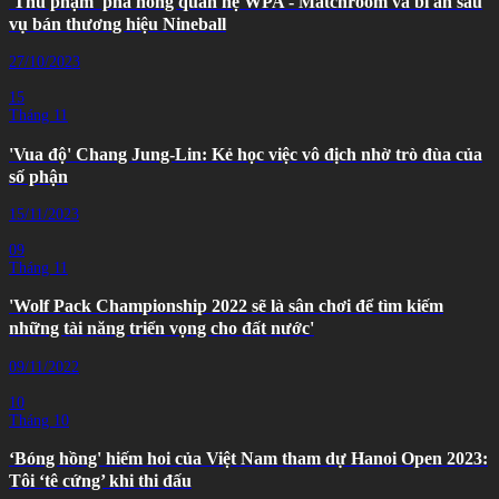
'Thủ phạm' phá hỏng quan hệ WPA - Matchroom và bí ẩn sau
vụ bán thương hiệu Nineball
27/10/2023
15
Tháng 11
'Vua độ' Chang Jung-Lin: Kẻ học việc vô địch nhờ trò đùa của
số phận
15/11/2023
09
Tháng 11
'Wolf Pack Championship 2022 sẽ là sân chơi để tìm kiếm
những tài năng triển vọng cho đất nước'
09/11/2022
10
Tháng 10
‘Bóng hồng' hiếm hoi của Việt Nam tham dự Hanoi Open 2023:
Tôi ‘tê cứng’ khi thi đấu