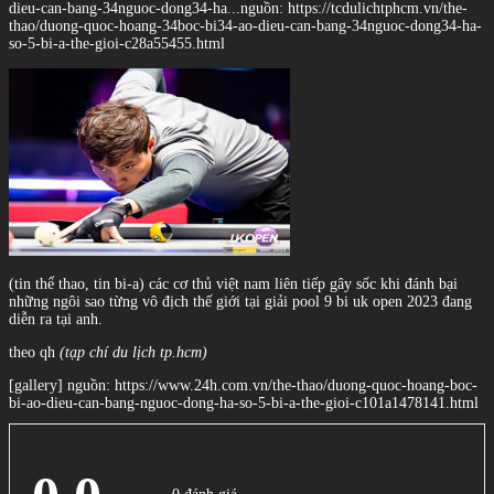
dieu-can-bang-34nguoc-dong34-ha...
nguồn: https://tcdulichtphcm.vn/the-
thao/duong-quoc-hoang-34boc-bi34-ao-dieu-can-bang-34nguoc-dong34-ha-
so-5-bi-a-the-gioi-c28a55455.html
(tin thể thao, tin bi-a) các cơ thủ việt nam liên tiếp gây sốc khi đánh bại
những ngôi sao từng vô địch thế giới tại giải pool 9 bi uk open 2023 đang
diễn ra tại anh.
theo qh
(tạp chí du lịch tp.hcm)
[gallery] nguồn: https://www.24h.com.vn/the-thao/duong-quoc-hoang-boc-
bi-ao-dieu-can-bang-nguoc-dong-ha-so-5-bi-a-the-gioi-c101a1478141.html