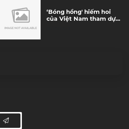
‘Bóng hồng' hiếm hoi
của Việt Nam tham dự
Hanoi Open 2023: Tôi ‘tê
10/10/2023
cứng’ khi thi đấu