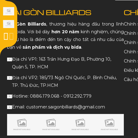
SÀI GÒN BILLIARDS
CH
Sài Gòn Billiards
, thương hiệu hàng đầu trong lĩnh
Chính
vực bida. Với bề dày
hơn 20 năm
kinh nghiệm, chúng
Chính 
tôi tự hào là điểm đến tin cậy cho tất cả nhu cầu của
Chính 
bạn về
sản phẩm và dịch vụ bida
.
Chính 
Địa chỉ VP1: 163 Trần Hưng Đạo B, Phường 10,
Chính
Quận 5, TP. HCM
Điều k
Địa chỉ VP2: 185/73 Ngô Chí Quốc, P. Bình Chiểu,
Câu h
TP. Thủ Đức, TP.HCM
Hotline: 0886.179.068 - 0912.292.779
Email: customer.saigonbilliards@gmail.com