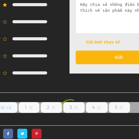
Gửi ảnh thực tế
GỬI
Tất cả
1
2
3
4
5