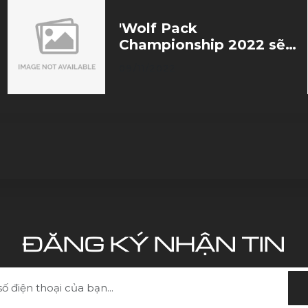
'Wolf Pack
Championship 2022 sẽ
là sân chơi để tìm kiếm
09/11/2022
những tài năng triển
vọng cho đất nước'
ĐĂNG KÝ NHẬN TIN