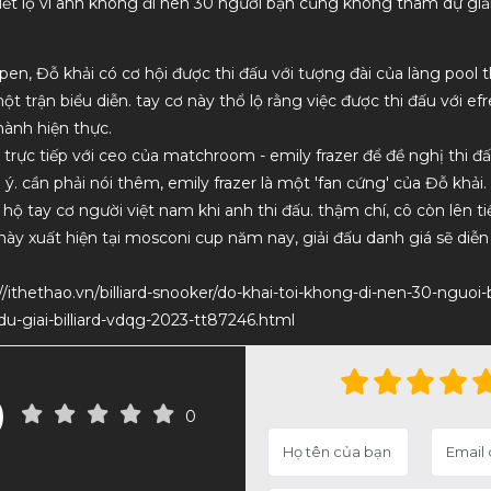
 tiết lộ vì anh không đi nên 30 người bạn cũng không tham dự giải
pen, Đỗ khải có cơ hội được thi đấu với tượng đài của làng pool th
ột trận biểu diễn. tay cơ này thổ lộ rằng việc được thi đấu với ef
hành hiện thực.
ệ trực tiếp với ceo của matchroom - emily frazer để đề nghị thi đ
ý. cần phải nói thêm, emily frazer là một 'fan cứng' của Đỗ khải.
 hộ tay cơ người việt nam khi anh thi đấu. thậm chí, cô còn lên ti
ày xuất hiện tại mosconi cup năm nay, giải đấu danh giá sẽ diễn
//ithethao.vn/billiard-snooker/do-khai-toi-khong-di-nen-30-nguoi
-giai-billiard-vdqg-2023-tt87246.html
0
0