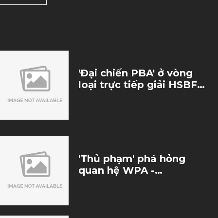
'Đại chiến PBA' ở vòng
loại trực tiếp giải HSBF
2023
24/12/2023
'Thủ phạm' phá hỏng
quan hệ WPA -
Matchroom và bí ẩn sau
27/10/2023
vụ bán thương hiệu
Nineball