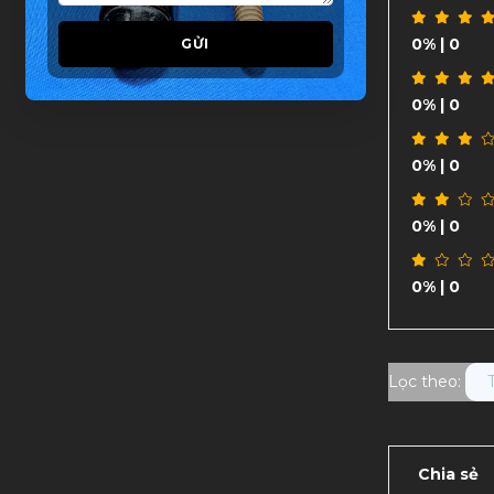
0%
| 0
GỬI
0%
| 0
0%
| 0
0%
| 0
0%
| 0
Lọc theo:
Chia sẻ