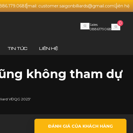
0886.179.068
Email: customer.saigonbilliards@gmail.com
Liên hệ
0
Sales
0886179068
TIN TỨC
LIÊN HỆ
 cũng không tham dự
lliard VĐQG 2023'
ĐÁNH GIÁ CỦA KHÁCH HÀNG