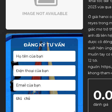
'khải tóc dài'
2023 vừa qua
Ở giải hanoi o
reyes trong m
giấc mơ trở t
anh đã liên h
được cô đồng 
ĐĂNG KÝ TƯ VẤN
xuất hiện ủng
muốn tay cơ n
12 tới.
nguồn: https:
khong-tham-du
0.
đánh giá