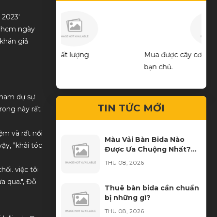
 2023'
tp.hcm ngày
 khán giả
ng
Mua được cây cơ ưng ý quá! Thks shop và
good
bạn chủ.
 tham dự sự
TIN TỨC MỚI
trong này rất
ệm và rất nổi
Màu Vải Bàn Bida Nào
ậy, "khải tóc
Được Ưa Chuộng Nhất?
Kinh Nghiệm Chọn Màu
THU 08, 2026
Cho CLB Bida
ối. việc tôi
a qua.", Đỗ
Thuê bàn bida cần chuẩn
bị những gì?
THU 08, 2026