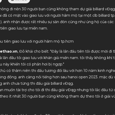
 không đi nên 30 người bạn cũng không tham dự giải billiard vĐqg
i đã có mặt vào giao lưu với người hâm mộ tại một clb billiard 
). anh nhận được rất nhiều sự săn đón cũng như ủng hộ của các
 tiên giao lưu tại miền nam.
Hàng chất lượng, nhân viên tư vấn nhiệt
dịch vụ uy tín, chất lượ
tình. Lần sau mình sẽ ủng hộ tiếp
ầu tiên giao lưu với người hâm mộ tp.hcm
hethao.vn
, Đỗ khải cho biết: "Đây là lần đầu tiên tôi được mời đi
à lần đầu tôi giao lưu với khán giả miền nam. tôi thấy không khí 
u này khiến tôi có phần hơi bị ngợp."
 thủ có thâm niên thi đấu tương đối lâu với hơn 10 năm kinh nghi
ộng đồng. anh càng nổi tiếng hơn sau hanoi open 2023. mặc dù v
ằng anh chưa từng thi đấu giải billiard vĐqg.
 muốn tài trợ cho tôi đi thi đấu giải vĐqg nhưng tôi lắc đầu từ ch
theo ít nhất 30 người bạn cũng không tham dự theo tôi ở giải vừ