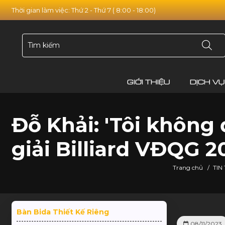
Thời gian làm việc: Thứ 2 - Thứ 7 ( 8:00 - 18:00)
GIỚI THIỆU
DỊCH VỤ
Đỗ Khải: 'Tôi không
giải Billiard VĐQG 2
Trang chủ
/
TIN
Bàn Bida Thiết Kế Riêng
08/11/2023