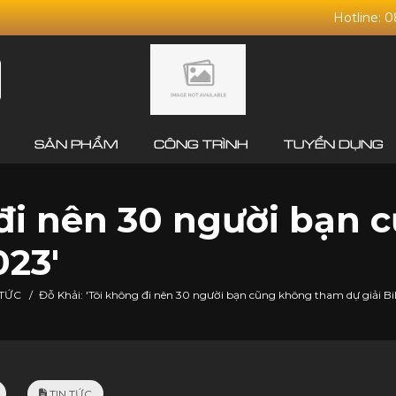
Hotline: 
SẢN PHẨM
CÔNG TRÌNH
TUYỂN DỤNG
 đi nên 30 người bạn
023'
 TỨC
/
Đỗ Khải: 'Tôi không đi nên 30 người bạn cũng không tham dự giải Bi
TIN TỨC