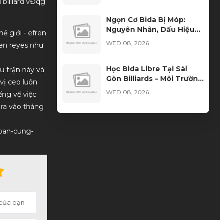
 billiard vĐqg
Ngọn Cơ Bida Bị Móp:
Nguyên Nhân, Dấu Hiệu
ế giới - efren
Và Cách Khắc Phục
WED 08, 2026
ren reyes như
Học Bida Libre Tại Sài
ấu trận này và
Gòn Billiards – Môi Trường
 vị ceo luôn
Đào Tạo Chuyên Nghiệp
WED 08, 2026
ếng về việc
Cho Mọi Trình Độ
 ra vào tháng
Cách Nhận Biết Vải Bida
Chính Hãng Tránh Mua
-ban-cung-
Phải Hàng Kém Chất
TUE 08, 2026
Lượng
Xu hướng thuê bàn bida
thay vì đầu tư sở hữu
TUE 08, 2026
Ngọn Cơ Bida Bị Nứt: