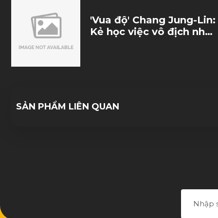
'Vua độ' Chang Jung-Lin:
Kẻ học việc vô địch nhờ
trò đùa của số phận
15/11/2023
SẢN PHẨM LIÊN QUAN