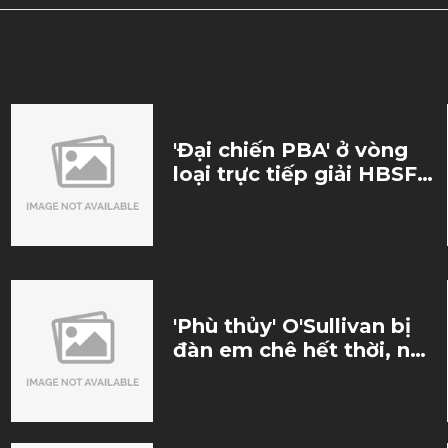
'Đại chiến PBA' ở vòng
loại trực tiếp giải HBSF
2023
25/12/2023
'Phù thủy' O'Sullivan bị
đàn em chê hết thời, nên
giải nghệ sớm
21/04/2022