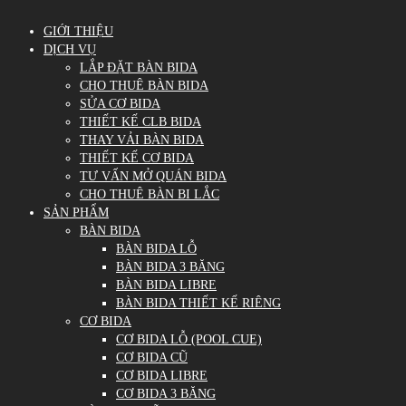
GIỚI THIỆU
DỊCH VỤ
LẮP ĐẶT BÀN BIDA
CHO THUÊ BÀN BIDA
SỬA CƠ BIDA
THIẾT KẾ CLB BIDA
THAY VẢI BÀN BIDA
THIẾT KẾ CƠ BIDA
TƯ VẤN MỞ QUÁN BIDA
CHO THUÊ BÀN BI LẮC
SẢN PHẨM
BÀN BIDA
BÀN BIDA LỖ
BÀN BIDA 3 BĂNG
BÀN BIDA LIBRE
BÀN BIDA THIẾT KẾ RIÊNG
CƠ BIDA
CƠ BIDA LỖ (POOL CUE)
CƠ BIDA CŨ
CƠ BIDA LIBRE
CƠ BIDA 3 BĂNG