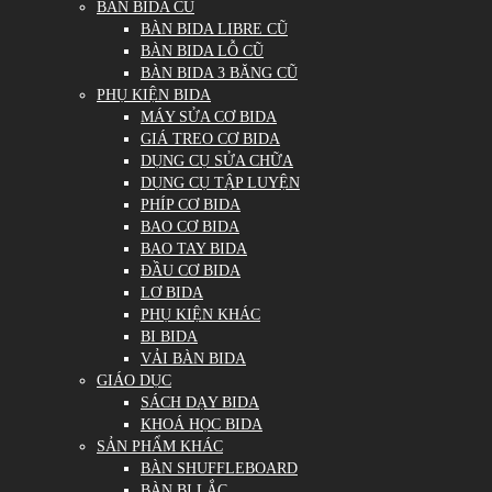
BÀN BIDA CŨ
BÀN BIDA LIBRE CŨ
BÀN BIDA LỖ CŨ
BÀN BIDA 3 BĂNG CŨ
PHỤ KIỆN BIDA
MÁY SỬA CƠ BIDA
GIÁ TREO CƠ BIDA
DỤNG CỤ SỬA CHỮA
DỤNG CỤ TẬP LUYỆN
PHÍP CƠ BIDA
BAO CƠ BIDA
BAO TAY BIDA
ĐẦU CƠ BIDA
LƠ BIDA
PHỤ KIỆN KHÁC
BI BIDA
VẢI BÀN BIDA
GIÁO DỤC
SÁCH DẠY BIDA
KHOÁ HỌC BIDA
SẢN PHẨM KHÁC
BÀN SHUFFLEBOARD
BÀN BI LẮC