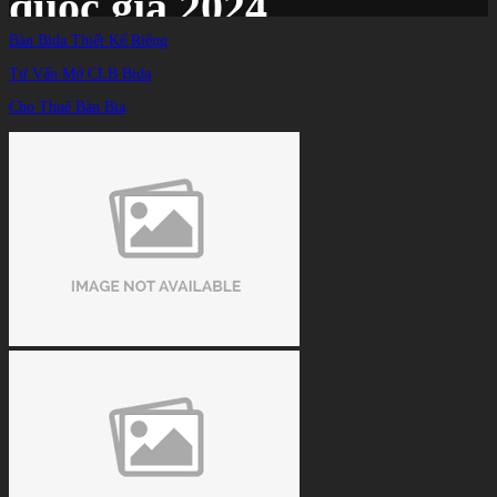
quốc gia 2024
Bàn Bida Thiết Kế Riêng
Tư Vấn Mở CLB Bida
Trang chủ
/
TIN TỨC
/
Cho Thuê Bàn Bia
Danh sách các cơ thủ dự vòng 1 giải Vô địch Billiards và Snooker quốc gia 2024