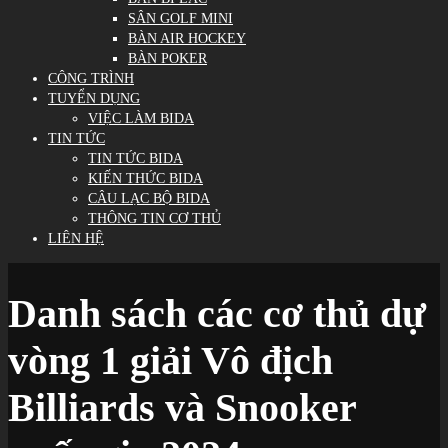
SÂN GOLF MINI
BÀN AIR HOCKEY
BÀN POKER
CÔNG TRÌNH
TUYỂN DỤNG
VIỆC LÀM BIDA
TIN TỨC
TIN TỨC BIDA
KIẾN THỨC BIDA
CÂU LẠC BỘ BIDA
THÔNG TIN CƠ THỦ
LIÊN HỆ
Danh sách các cơ thủ dự
vòng 1 giải Vô địch
Billiards và Snooker