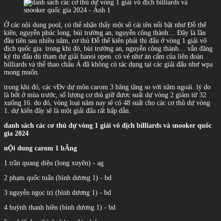
Ở các nội dung pool, có thể nhận thấy một số cái tên nổi bật như Đỗ thế
kiên, nguyễn phúc long, bùi trường an, nguyễn công thành… Đây là lần
đầu tiên sau nhiều năm, cơ thủ Đỗ thế kiên phải thi đấu ở vòng 1 giải vô
địch quốc gia. trong khi đó, bùi trường an, nguyễn công thành… vẫn đăng
ký thi đấu dù tham dự giải hanoi open. có vẻ như án cấm của liên đoàn
billiards và thể thao châu Á đã không có tác dụng tại các giải đấu như wpa
mong muốn.
trong khi đó, các vĐv dự môn carom 3 băng tăng so với năm ngoái. lý do
là bởi ở mùa trước, số lượng cơ thủ giữ được suất dự vòng 2 giảm từ 32
xuống 16. do đó, vòng loại năm nay sẽ có 48 suất cho các cơ thủ dự vòng
1. dự kiến đây sẽ là một giải đấu rất hấp dẫn.
danh sách các cơ thủ dự vòng 1 giải vô địch billiards và snooker quốc
gia 2024
nỘi dung carom 1 bĂng
1 trần quang diệu (long xuyên) - ag
2 phạm quốc tuấn (bình dương 1) - bd
3 nguyễn ngọc trị (bình dương 1) - bd
4 huỳnh thanh hiền (bình dương 1) - bd