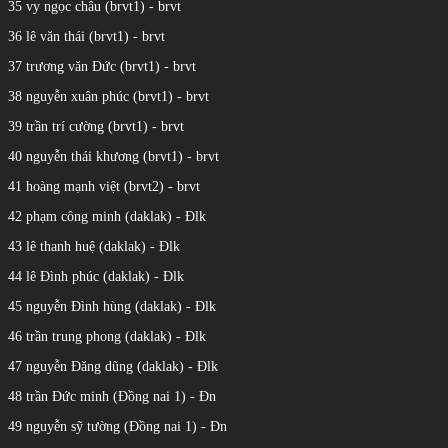
35 vy ngọc châu (brvt1) - brvt
36 lê văn thái (brvt1) - brvt
37 trương văn Đức (brvt1) - brvt
38 nguyễn xuân phúc (brvt1) - brvt
39 trần trí cường (brvt1) - brvt
40 nguyễn thái khương (brvt1) - brvt
41 hoàng mạnh việt (brvt2) - brvt
42 phạm công minh (daklak) - Đlk
43 lê thanh huệ (daklak) - Đlk
44 lê Đình phúc (daklak) - Đlk
45 nguyễn Đình hùng (daklak) - Đlk
46 trần trung phong (daklak) - Đlk
47 nguyễn Đăng dũng (daklak) - Đlk
48 trần Đức minh (Đồng nai 1) - Đn
49 nguyễn sỹ tường (Đồng nai 1) - Đn