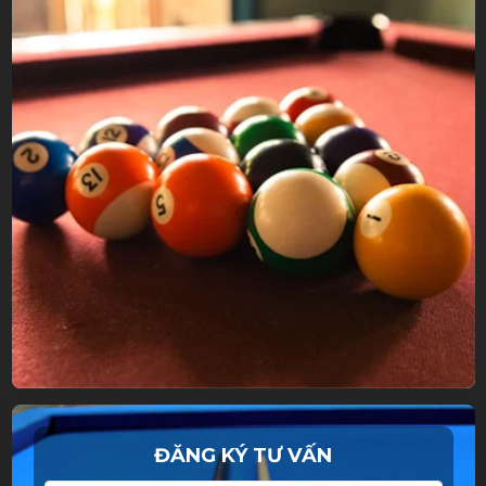
ĐĂNG KÝ TƯ VẤN