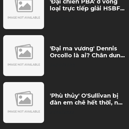
'Đại chiến PBA' ở vòng
MON 08, 2026
loại trực tiếp giải HSBF
2023
24/12/2023
Khóa Học Bida Libre Cho Người Thi Đấu –
Hoàn Thiện Kỹ Thuật, Chiến Thuật Và
Tâm Lý
MON 08, 2026
'Đại ma vương' Dennis
Orcollo là ai? Chân dung
ông vua kiếm tiền từ
04/10/2023
Pool
'Phù thủy' O'Sullivan bị
đàn em chê hết thời, nên
giải nghệ sớm
21/04/2022