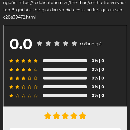
nguồn: https://tcdulichtphcm.vn/the-thao/co-thu-tre-vn-vao-
top-8-giai-bi-a-the-gioi-dau-vo-dich-chau-au-ket-qua-ra-sao-
c28a39472.html
0.0
0 đánh giá
0%
| 0
0%
| 0
0%
| 0
0%
| 0
0%
| 0