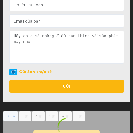
Gửi ảnh thực tế
GỬI
Tất cả
1
2
3
4
5