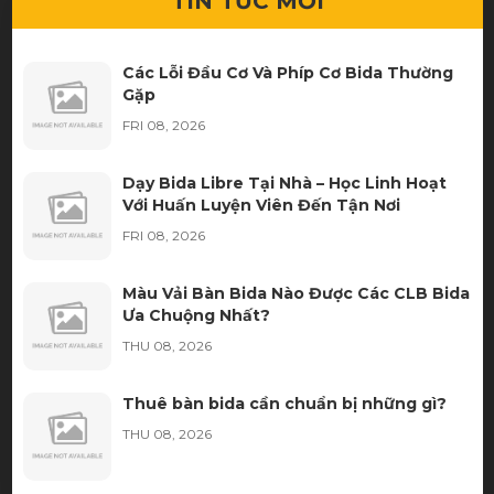
TIN TỨC MỚI
Các Lỗi Đầu Cơ Và Phíp Cơ Bida Thường
Gặp
FRI 08, 2026
Dạy Bida Libre Tại Nhà – Học Linh Hoạt
Với Huấn Luyện Viên Đến Tận Nơi
FRI 08, 2026
Màu Vải Bàn Bida Nào Được Các CLB Bida
Ưa Chuộng Nhất?
THU 08, 2026
Thuê bàn bida cần chuẩn bị những gì?
THU 08, 2026