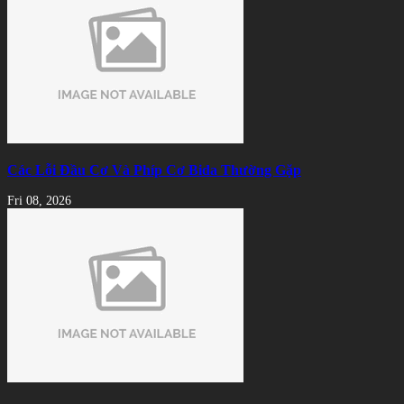
Các Lỗi Đầu Cơ Và Phíp Cơ Bida Thường Gặp
Fri 08, 2026