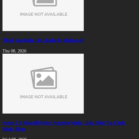
Thuê bàn bida cần chuẩn bị những gì?
Thu 08, 2026
Ngọn Cơ Bida Bị Móp: Nguyên Nhân, Dấu Hiệu Và Cách
Khắc Phục