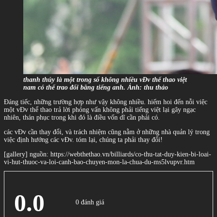
thanh thúy là một trong số không nhiều vĐv thể thao việt
nam có thể trao đổi bằng tiếng anh. Ảnh: thu thảo
Đáng tiếc, những trường hợp như vậy không nhiều. hiếm hoi đến nỗi việc
một vĐv thể thao trả lời phỏng vấn không phải tiếng việt lại gây ngạc
nhiên, thán phục trong khi đó là điều vốn dĩ cần phải có.
các vĐv cần thay đổi, và trách nhiệm cũng nằm ở những nhà quản lý trong
việc định hướng các vĐv. tóm lại, chúng ta phải thay đổi!
[gallery] nguồn: https://webthethao.vn/billiards/co-thu-tat-duy-kien-bi-loai-
vi-hut-thuoc-va-loi-canh-bao-chuyen-mon-la-chua-du-ms5lvupvr.htm
0.0
0 đánh giá