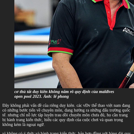
cơ thủ tất duy kiên không nắm rõ quy định của maldives
open pool 2023. Ảnh: lê phong
Đây không phải vấn đề của riêng duy kiên. các vĐv thể thao việt nam đang
có những bước tiến về chuyên môn, đang hướng ra những đấu trường quốc
tế. nhưng chỉ nỗ lực tập luyện trau dồi chuyên môn chưa đủ, họ cần trang
bị hành trang kiến thức, hiểu các quy định của cuộc chơi và quan trọng
không kém là ngoại ngữ.
vì không có ý thức và hành trang kiến thức, bản hợp đồng với hàng dài quy