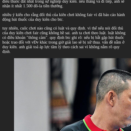
điếu thuốc đắt nhất trong sự nghiệp duy kiên. nếu thắng và đi tiếp, anh sẽ
nhận ít nhất 1.500 đô-la tiền thưởng.
nhiều ý kiến cho rằng đối thủ của kiên chơi không fair vì đã báo cáo hành
động hút thuốc của duy kiên cho btc.
tuy nhiên, cuộc chơi nào cũng có luật và quy định. vì thế nếu nói đối thủ
của duy kiên chơi fair cũng không hề sai. anh ta chơi theo luật. luật không
có điều khoản "thông cảm". quy định btc ghi rõ: nếu bị bắt gặp hút thuốc
hoặc trao đổi với vĐv khác trong giờ giải lao sẽ bị xử thua. vấn đề nằm ở
duy kiên. anh giải toả áp lực tâm lý theo cách sai vì không nắm rõ quy
định.