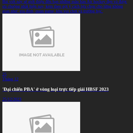
Bài viết này sẽ giới thiệu đến bạn những mẫu bàn Air hockey đẹp và được
ưa chuộng nhất hiện nay, kèm theo gợi ý cách lựa chọn cho từng không
gian như: gia đình, quán game, khu vui chơi và trường học.
25
Tháng 12
'Đại chiến PBA' ở vòng loại trực tiếp giải HBSF 2023
25/12/2023