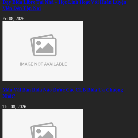
Dạy Bida Libre Tại Nhà – Học Linh Hoạt Với Huấn Luyện
Viên Đến Tận Nơi
Fri 08, 2026
Màu Vải Bàn Bida Nào Được Các CLB Bida Ưa Chuộng
Nhất?
Thu 08, 2026