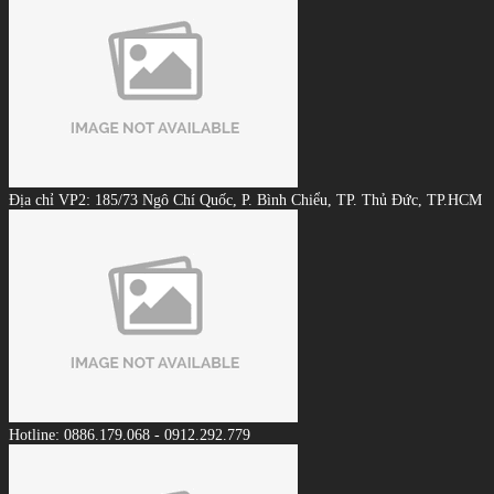
Địa chỉ VP2: 185/73 Ngô Chí Quốc, P. Bình Chiểu, TP. Thủ Đức, TP.HCM
Hotline: 0886.179.068 - 0912.292.779