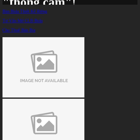
"thông cảm"!
Bàn Bida Thiết Kế Riêng
Tư Vấn Mở CLB Bida
Trang chủ
/
TIN TỨC
/
Cho Thuê Bàn Bia
Cơ thủ Tất Duy Kiên bị loại vì hút thuốc: Luật không có điều khoản "thông cảm"!