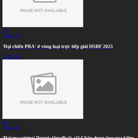
24
Tháng 12
'Đại chiến PBA' ở vòng loại trực tiếp giải HSBF 2023
24/12/2023
04
Tháng 10
'Đại ma vương' Dennis Orcollo là ai? Chân dung ông vua kiếm