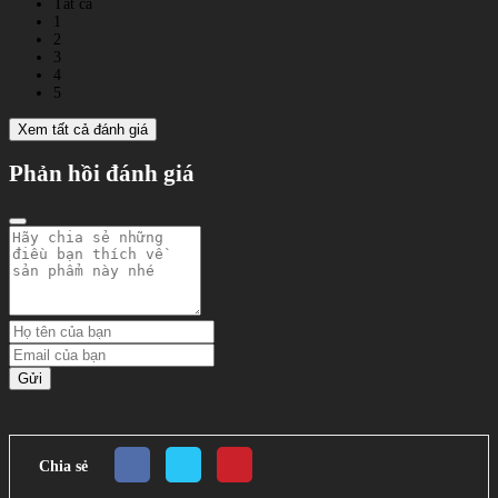
Tất cả
1
2
3
4
5
Xem tất cả đánh giá
Phản hồi đánh giá
Gửi
Chia sẻ