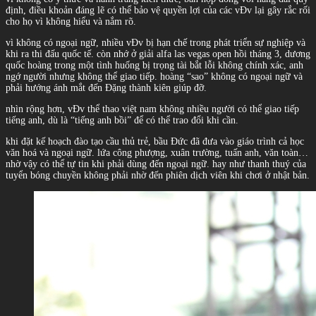
định, điều khoản đáng lẽ có thể bảo vệ quyền lợi của các vĐv lại gây rắc rối
cho họ vì không hiểu và nắm rõ.
vì không có ngoại ngữ, nhiều vĐv bị hạn chế trong phát triển sự nghiệp và
khi ra thi đấu quốc tế. còn nhớ ở giải alfa las vegas open hồi tháng 3, dương
quốc hoàng trong một tình huống bị trọng tài bắt lỗi không chính xác, anh
ngớ người nhưng không thể giao tiếp. hoàng “sao” không có ngoại ngữ và
phải hướng ánh mắt đến Đặng thành kiên giúp đỡ.
nhìn rộng hơn, vĐv thể thao việt nam không nhiều người có thể giao tiếp
tiếng anh, dù là “tiếng anh bồi” để có thể trao đổi khi cần.
khi đặt kế hoạch đào tạo cầu thủ trẻ, bầu Đức đã đưa vào giáo trình cả học
văn hoá và ngoại ngữ. lứa công phượng, xuân trường, tuấn anh, văn toàn…
nhờ vậy có thể tự tin khi phải dùng đến ngoại ngữ. hay như thanh thuý của
tuyển bóng chuyền không phải nhờ đến phiên dịch viên khi chơi ở nhật bản.