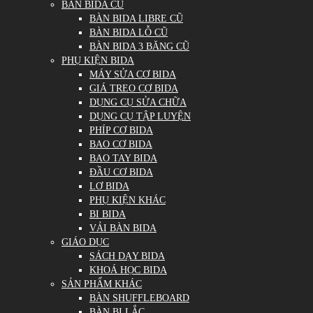
BÀN BIDA CŨ
BÀN BIDA LIBRE CŨ
BÀN BIDA LỖ CŨ
BÀN BIDA 3 BĂNG CŨ
PHỤ KIỆN BIDA
MÁY SỬA CƠ BIDA
GIÁ TREO CƠ BIDA
DỤNG CỤ SỬA CHỮA
DỤNG CỤ TẬP LUYỆN
PHÍP CƠ BIDA
BAO CƠ BIDA
BAO TAY BIDA
ĐẦU CƠ BIDA
LƠ BIDA
PHỤ KIỆN KHÁC
BI BIDA
VẢI BÀN BIDA
GIÁO DỤC
SÁCH DẠY BIDA
KHOÁ HỌC BIDA
SẢN PHẨM KHÁC
BÀN SHUFFLEBOARD
BÀN BI LẮC